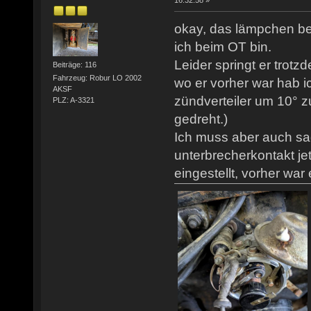
16:32:58 »
okay, das lämpchen be
ich beim OT bin.
Leider springt er trotz
Beiträge: 116
Fahrzeug: Robur LO 2002
wo er vorher war hab ic
AKSF
zündverteiler um 10° z
PLZ: A-3321
gedreht.)
Ich muss aber auch sa
unterbrecherkontakt j
eingestellt, vorher war 