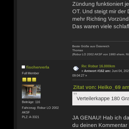
Zündung funktioniert j
OT. Und steigt mir der
mehr Richting Vorzünd
Das waren viele schlaf
Beste Grüße aus Österreich
Thomas
(Robur LO 2002 AKSF von 1980 ehem. N
Re: Robur 16.000km
fischerverla
«
Antwort #162 am:
Juni 04, 202
Full Member
09:04:27 »
Zitat von: Heiko_69 am
Verteilerkappe 180 Gr
Beiträge: 116
Fahrzeug: Robur LO 2002
AKSF
JA GENAU! Hab ich das
PLZ: A-3321
du deinen Kommentar 