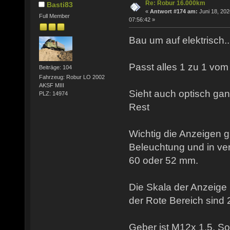
Re: Robur 16.000km
Basti83
«
Antwort #174 am:
Juni 18, 202
Full Member
07:56:42 »
Bau um auf elektrisch...
Passt alles 1 zu 1 vom 
Beiträge: 104
Fahrzeug: Robur LO 2002
AKSF MIII
Sieht auch optisch ga
PLZ: 14974
Rest
Wichtig die Anzeigen g
Beleuchtung und in v
60 oder 52 mm.
Die Skala der Anzeige 
der Rote Bereich sind 
Geber ist M12x 1,5. So