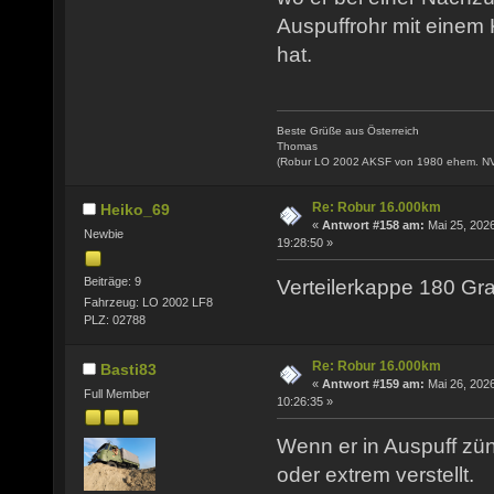
Auspuffrohr mit einem
hat.
Beste Grüße aus Österreich
Thomas
(Robur LO 2002 AKSF von 1980 ehem. N
Re: Robur 16.000km
Heiko_69
«
Antwort #158 am:
Mai 25, 2026
Newbie
19:28:50 »
Beiträge: 9
Verteilerkappe 180 Gra
Fahrzeug: LO 2002 LF8
PLZ: 02788
Re: Robur 16.000km
Basti83
«
Antwort #159 am:
Mai 26, 2026
Full Member
10:26:35 »
Wenn er in Auspuff zünd
oder extrem verstellt.