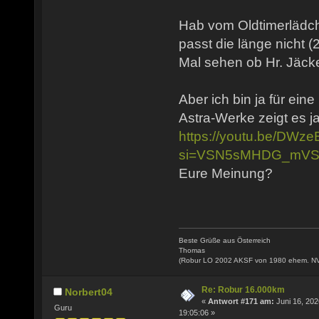
Hab vom Oldtimerlädch
passt die länge nicht (
Mal sehen ob Hr. Jäcke
Aber ich bin ja für ein
Astra-Werke zeigt es ja
https://youtu.be/DW
si=VSN5sMHDG_mVS
Eure Meinung?
Beste Grüße aus Österreich
Thomas
(Robur LO 2002 AKSF von 1980 ehem. N
Re: Robur 16.000km
Norbert04
«
Antwort #171 am:
Juni 16, 202
Guru
19:05:06 »