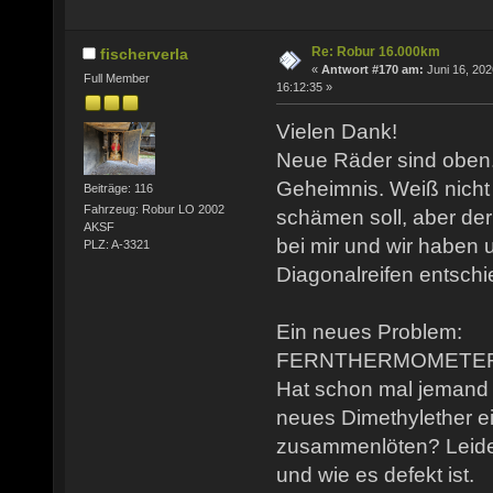
Re: Robur 16.000km
fischerverla
«
Antwort #170 am:
Juni 16, 202
Full Member
16:12:35 »
Vielen Dank!
Neue Räder sind oben.
Geheimnis. Weiß nicht 
Beiträge: 116
Fahrzeug: Robur LO 2002
schämen soll, aber der
AKSF
bei mir und wir haben u
PLZ: A-3321
Diagonalreifen entschi
Ein neues Problem:
FERNTHERMOMETER g
Hat schon mal jemand 
neues Dimethylether ei
zusammenlöten? Leider
und wie es defekt ist.