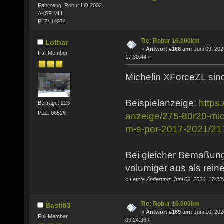
Fahrzeug: Robur LO 2002
AKSF MIII
PLZ: 14974
Re: Robur 16.000km
Lothar
«
Antwort #168 am:
Juni 09, 202
Full Member
17:30:44 »
Michelin XForceZL sind
Beispielanzeige:
https
Beiträge: 223
PLZ: 06526
anzeige/275-80r20-mich
m-s-por-2017-2021/2
Bei gleicher Bemaßung
volumiger aus als rein
«
Letzte Änderung: Juni 09, 2026, 17:33
Re: Robur 16.000km
Basti83
«
Antwort #169 am:
Juni 10, 202
Full Member
09:24:36 »