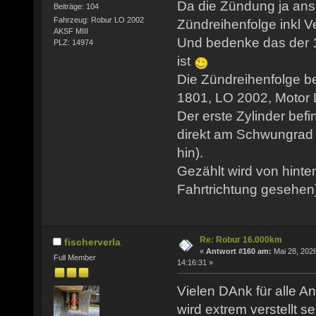
Da die Zündung ja ansc
Beiträge: 104
Fahrzeug: Robur LO 2002
Zündreihenfolge inkl Ve
AKSF MIII
Und bedenke das der 1
PLZ: 14974
ist
Die Zündreihenfolge b
1801, LO 2002, Motor LO
Der erste Zylinder befi
direkt am Schwungrad 
hin).
Gezählt wird von hinte
Fahrtrichtung gesehen
Re: Robur 16.000km
fischerverla
«
Antwort #160 am:
Mai 28, 2026
Full Member
14:16:31 »
Vielen DAnk für alle An
wird extrem verstellt se