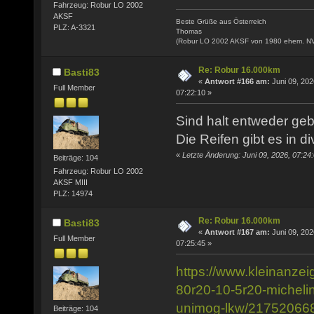
Fahrzeug: Robur LO 2002
AKSF
Beste Grüße aus Österreich
PLZ: A-3321
Thomas
(Robur LO 2002 AKSF von 1980 ehem. N
Re: Robur 16.000km
Basti83
«
Antwort #166 am:
Juni 09, 202
Full Member
07:22:10 »
Sind halt entweder geb
Die Reifen gibt es in 
«
Letzte Änderung: Juni 09, 2026, 07:24
Beiträge: 104
Fahrzeug: Robur LO 2002
AKSF MIII
PLZ: 14974
Re: Robur 16.000km
Basti83
«
Antwort #167 am:
Juni 09, 202
Full Member
07:25:45 »
https://www.kleinanzei
80r20-10-5r20-micheli
unimog-lkw/21752066
Beiträge: 104