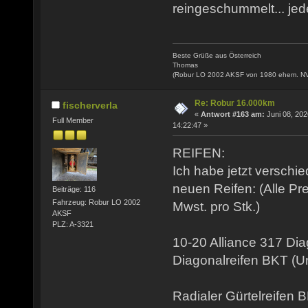
reingeschummelt... jede
Beste Grüße aus Österreich
Thomas
(Robur LO 2002 AKSF von 1980 ehem. N
Re: Robur 16.000km
fischerverla
«
Antwort #163 am:
Juni 08, 202
Full Member
14:22:47 »
REIFEN:
Ich habe jetzt verschi
neuen Reifen: (Alle Pr
Beiträge: 116
Fahrzeug: Robur LO 2002
Mwst. pro Stk.)
AKSF
PLZ: A-3321
10-20 Alliance 317 Di
Diagonalreifen BKT (
Radialer Gürtelreifen