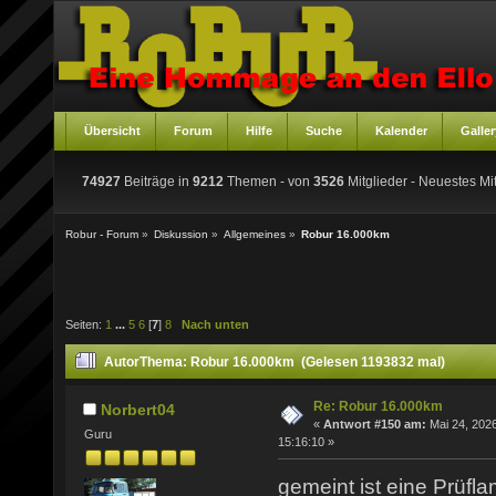
Übersicht
Forum
Hilfe
Suche
Kalender
Galler
74927
Beiträge in
9212
Themen - von
3526
Mitglieder
- Neuestes Mit
Robur - Forum
»
Diskussion
»
Allgemeines
»
Robur 16.000km
Seiten:
1
...
5
6
[
7
]
8
Nach unten
Autor
Thema: Robur 16.000km (Gelesen 1193832 mal)
Re: Robur 16.000km
Norbert04
«
Antwort #150 am:
Mai 24, 2026
Guru
15:16:10 »
gemeint ist eine Prüf