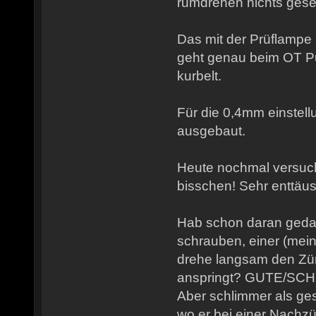
rumdrehen nichts ges
Das mit der Prüflampe
geht genau beim OT P
kurbelt.
Für die 0,4mm einstell
ausgebaut.
Heute nochmal versucht
bisschen! Sehr enttäu
Hab schon daran gedac
schrauben, einer (mein
drehe langsam den Zünd
anspringt? GUTE/SC
Aber schlimmer als ge
wo er bei einer Nach