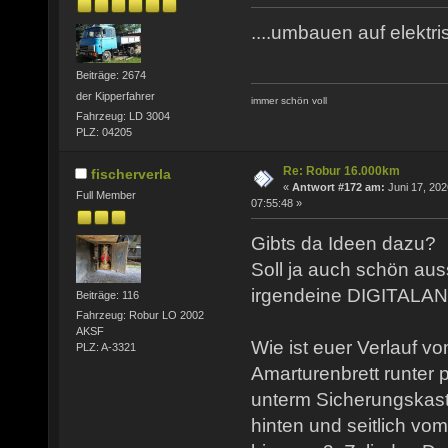
....umbauen auf elektris
Beiträge: 2674
der Kipperfahrer
immer schön voll
Fahrzeug: LD 3004
PLZ: 04205
Re: Robur 16.000km
fischerverla
«
Antwort #172 am:
Juni 17, 202
Full Member
07:55:48 »
Gibts da Ideen dazu?
Soll ja auch schön aus
irgendeine DIGITALAN
Beiträge: 116
Fahrzeug: Robur LO 2002
AKSF
Wie ist euer Verlauf 
PLZ: A-3321
Amarturenbrett runter p
unterm Sicherungskas
hinten und seitlich vo