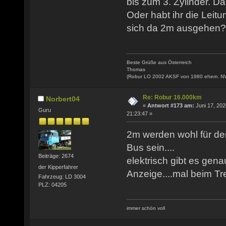
bis zum 3. Zylinder. Da
Oder habt ihr die Leitu
sich da 2m ausgehen?
Beste Grüße aus Österreich
Thomas
(Robur LO 2002 AKSF von 1980 ehem. N
Re: Robur 16.000km
Norbert04
«
Antwort #173 am:
Juni 17, 202
Guru
21:23:47 »
2m werden wohl für de
Bus sein....
Beiträge: 2674
elektrisch gibt es gena
der Kipperfahrer
Anzeige....mal beim T
Fahrzeug: LD 3004
PLZ: 04205
immer schön voll