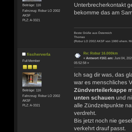
Unterbrecherkontakt ger
Beiträge: 116
Fahrzeug: Robur LO 2002
bekomme das am Samst
AKSF
PLZ: A-3321
Beste Grüße aus Österreich
Thomas
(Robur LO 2002 AKSF von 1980 ehem. N
Re: Robur 16.000km
fischerverla
«
Antwort #161 am:
Juni 04, 202
Full Member
05:52:58 »
Ich sag dir was, das g
war es menschliches V
Zündverteilerkappe 
Beiträge: 116
Fahrzeug: Robur LO 2002
unten schauen
und ni
AKSF
alle Zündzeitpunkte na
PLZ: A-3321
verdreht.
Bis jetzt noch nie ges
verkehrt drauf passt.