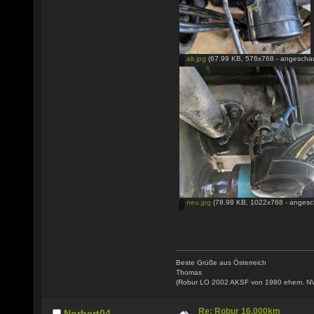
alt.jpg
(67.99 KB, 576x768 - angeschau
neu.jpg
(78.98 KB, 1022x768 - angesc
Beste Grüße aus Österreich
Thomas
(Robur LO 2002 AKSF von 1980 ehem. N
Re: Robur 16.000km
Norbert04