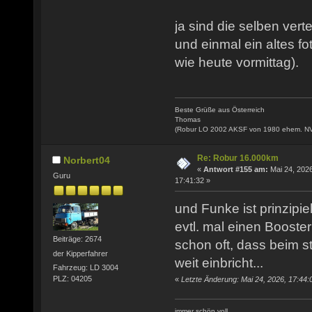
ja sind die selben verte
und einmal ein altes fo
wie heute vormittag).
Beste Grüße aus Österreich
Thomas
(Robur LO 2002 AKSF von 1980 ehem. N
Re: Robur 16.000km
Norbert04
«
Antwort #155 am:
Mai 24, 2026
Guru
17:41:32 »
und Funke ist prinzipie
evtl. mal einen Booste
Beiträge: 2674
schon oft, dass beim s
der Kipperfahrer
weit einbricht...
Fahrzeug: LD 3004
PLZ: 04205
«
Letzte Änderung: Mai 24, 2026, 17:44:
immer schön voll