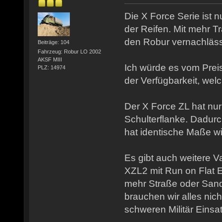
Die X Force Serie ist 
der Reifen. Mit mehr Tra
den Robur vernachläss
Beiträge: 104
Fahrzeug: Robur LO 2002
AKSF MIII
Ich würde es vom Pre
PLZ: 14974
der Verfügbarkeit, we
Der X Force ZL hat nur
Schulterflanke. Dadurc
hat identische Maße wi
Es gibt auch weitere V
XZL2 mit Run on Flat E
mehr Straße oder San
brauchen wir alles nicht
schweren Militär Einsa