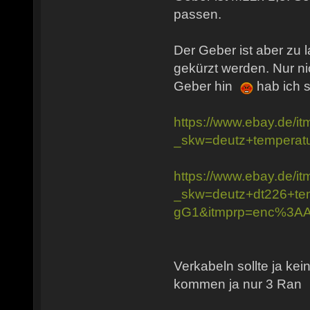
passen.
Der Geber ist aber zu 
gekürzt werden. Nur nic
Geber hin
hab ich s
https://www.ebay.de/
_skw=deutz+temper
https://www.ebay.de/
_skw=deutz+dt226+
gG1&itmprp=enc%3
Verkabeln sollte ja ke
kommen ja nur 3 Ran