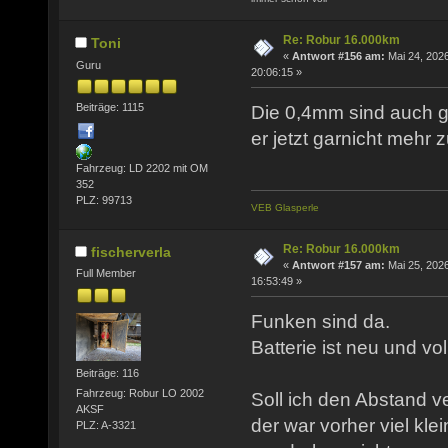
Re: Robur 16.000km
Toni
«
Antwort #156 am:
Mai 24, 2026
Guru
20:06:15 »
Beiträge: 1115
Die 0,4mm sind auch g
er jetzt garnicht mehr 
Fahrzeug: LD 2202 mit OM
352
PLZ: 99713
VEB Glasperle
Re: Robur 16.000km
fischerverla
«
Antwort #157 am:
Mai 25, 2026
Full Member
16:53:49 »
Funken sind da.
Batterie ist neu und vo
Beiträge: 116
Fahrzeug: Robur LO 2002
Soll ich den Abstand v
AKSF
der war vorher viel kle
PLZ: A-3321