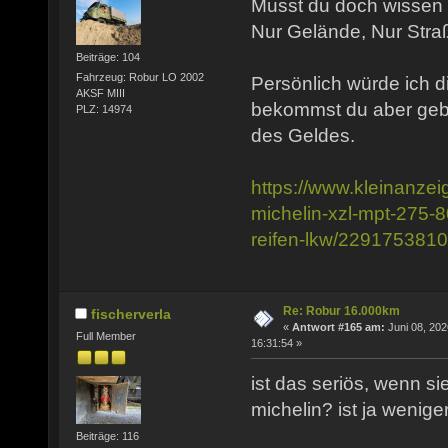
Musst du doch wissen w
Nur Gelände, Nur Stra
Beiträge: 104
Fahrzeug: Robur LO 2002
Persönlich würde ich d
AKSF MIII
bekommst du aber gebr
PLZ: 14974
des Geldes.
https://www.kleinanzei
michelin-xzl-mpt-275-8
reifen-lkw/229175381
Re: Robur 16.000km
fischerverla
«
Antwort #165 am:
Juni 08, 202
Full Member
16:31:54 »
ist das seriös, wenn sie
michelin? ist ja weniger
Beiträge: 116