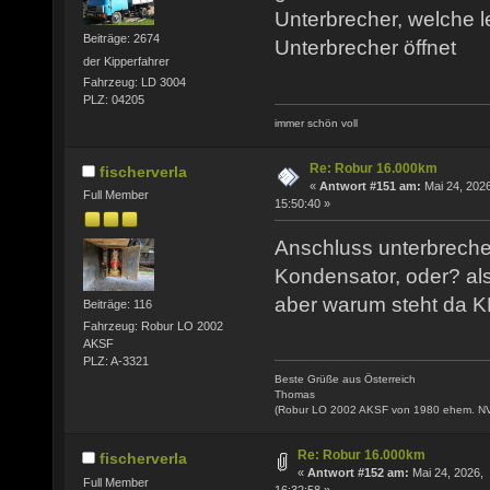
Unterbrecher, welche l
Beiträge: 2674
Unterbrecher öffnet
der Kipperfahrer
Fahrzeug: LD 3004
PLZ: 04205
immer schön voll
Re: Robur 16.000km
fischerverla
«
Antwort #151 am:
Mai 24, 2026
Full Member
15:50:40 »
Anschluss unterbrecher
Kondensator, oder? al
aber warum steht da
Beiträge: 116
Fahrzeug: Robur LO 2002
AKSF
PLZ: A-3321
Beste Grüße aus Österreich
Thomas
(Robur LO 2002 AKSF von 1980 ehem. N
Re: Robur 16.000km
fischerverla
«
Antwort #152 am:
Mai 24, 2026,
Full Member