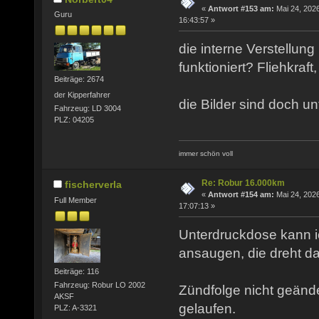
«
Antwort #153 am:
Mai 24, 2026
Guru
16:43:57 »
die interne Verstellung
funktioniert? Fliehkraf
Beiträge: 2674
der Kipperfahrer
die Bilder sind doch unt
Fahrzeug: LD 3004
PLZ: 04205
immer schön voll
Re: Robur 16.000km
fischerverla
«
Antwort #154 am:
Mai 24, 2026
Full Member
17:07:13 »
Unterdruckdose kann 
ansaugen, die dreht da
Beiträge: 116
Fahrzeug: Robur LO 2002
Zündfolge nicht geänder
AKSF
gelaufen.
PLZ: A-3321