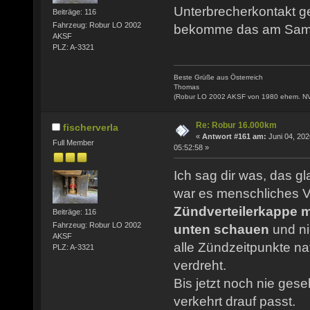
Unterbrecherkontakt ger
Beiträge: 116
Fahrzeug: Robur LO 2002
bekomme das am Samst
AKSF
PLZ: A-3321
Beste Grüße aus Österreich
Thomas
(Robur LO 2002 AKSF von 1980 ehem. N
Re: Robur 16.000km
fischerverla
«
Antwort #161 am:
Juni 04, 202
Full Member
05:52:58 »
Ich sag dir was, das g
war es menschliches V
Zündverteilerkappe 
Beiträge: 116
Fahrzeug: Robur LO 2002
unten schauen
und ni
AKSF
alle Zündzeitpunkte na
PLZ: A-3321
verdreht.
Bis jetzt noch nie ges
verkehrt drauf passt.