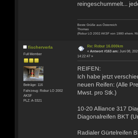
reingeschummelt... jede
Beste Grüße aus Österreich
Thomas
(Robur LO 2002 AKSF von 1980 ehem. N
Re: Robur 16.000km
fischerverla
«
Antwort #163 am:
Juni 08, 202
Full Member
14:22:47 »
REIFEN:
Ich habe jetzt verschi
neuen Reifen: (Alle Pr
Beiträge: 116
Fahrzeug: Robur LO 2002
Mwst. pro Stk.)
AKSF
PLZ: A-3321
10-20 Alliance 317 Di
Diagonalreifen BKT (
Radialer Gürtelreifen