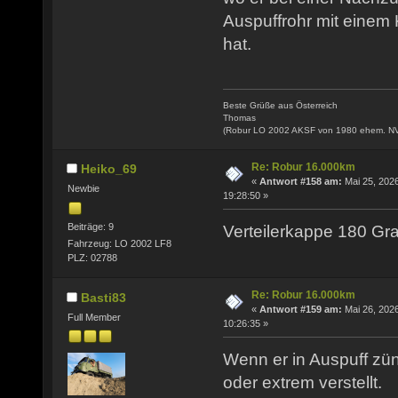
Auspuffrohr mit einem
hat.
Beste Grüße aus Österreich
Thomas
(Robur LO 2002 AKSF von 1980 ehem. N
Re: Robur 16.000km
Heiko_69
«
Antwort #158 am:
Mai 25, 2026
Newbie
19:28:50 »
Beiträge: 9
Verteilerkappe 180 Gra
Fahrzeug: LO 2002 LF8
PLZ: 02788
Re: Robur 16.000km
Basti83
«
Antwort #159 am:
Mai 26, 2026
Full Member
10:26:35 »
Wenn er in Auspuff zünd
oder extrem verstellt.