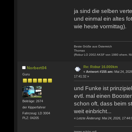
ja sind die selben verte
und einmal ein altes fo
wie heute vormittag).
Beste Grüße aus Österreich
Thomas
(Robur LO 2002 AKSF von 1980 ehem. N
Re: Robur 16.000km
Norbert04
«
Antwort #155 am:
Mai 24, 2026
Guru
17:41:32 »
und Funke ist prinzipie
evtl. mal einen Booste
Beiträge: 2674
schon oft, dass beim s
der Kipperfahrer
weit einbricht...
Fahrzeug: LD 3004
PLZ: 04205
«
Letzte Änderung: Mai 24, 2026, 17:44:
immer schön voll