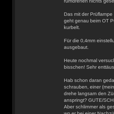
rumdrehen nichts ges
Das mit der Prüflampe
geht genau beim OT P
kurbelt.
Für die 0,4mm einstell
ausgebaut.
Heute nochmal versucht
bisschen! Sehr enttäu
Hab schon daran gedac
schrauben, einer (mein
drehe langsam den Zünd
anspringt? GUTE/SC
Aber schlimmer als ge
wo er bei einer Nach