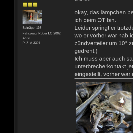
16:32:58 »
okay, das lämpchen be
ich beim OT bin.
Leider springt er trotz
Beiträge: 116
Fahrzeug: Robur LO 2002
wo er vorher war hab ic
AKSF
zündverteiler um 10° z
PLZ: A-3321
gedreht.)
Ich muss aber auch sa
unterbrecherkontakt j
eingestellt, vorher war 