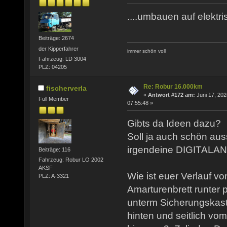
....umbauen auf elektris
Beiträge: 2674
der Kipperfahrer
immer schön voll
Fahrzeug: LD 3004
PLZ: 04205
Re: Robur 16.000km
fischerverla
«
Antwort #172 am:
Juni 17, 202
Full Member
07:55:48 »
Gibts da Ideen dazu?
Soll ja auch schön aus
irgendeine DIGITALAN
Beiträge: 116
Fahrzeug: Robur LO 2002
AKSF
Wie ist euer Verlauf 
PLZ: A-3321
Amarturenbrett runter p
unterm Sicherungskas
hinten und seitlich vo