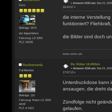
«
Antwort #153 am:
Mai 24, 2026
Guru
16:43:57 »
die interne Verstellung
funktioniert? Fliehkraf
Beiträge: 2674
der Kipperfahrer
die Bilder sind doch unt
Fahrzeug: LD 3004
PLZ: 04205
immer schön voll
Re: Robur 16.000km
fischerverla
«
Antwort #154 am:
Mai 24, 2026
Full Member
17:07:13 »
Unterdruckdose kann 
ansaugen, die dreht da
Beiträge: 116
Fahrzeug: Robur LO 2002
Zündfolge nicht geänder
AKSF
gelaufen.
PLZ: A-3321