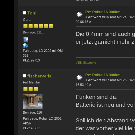
Re: Robur 16.000km
Toni
«
Antwort #156 am:
Mai 24, 2026
Guru
20:06:15 »
Beiträge: 1115
Die 0,4mm sind auch g
er jetzt garnicht mehr 
Fahrzeug: LD 2202 mit OM
352
PLZ: 99713
VEB Glasperle
Re: Robur 16.000km
fischerverla
«
Antwort #157 am:
Mai 25, 2026
Full Member
16:53:49 »
Funken sind da.
Batterie ist neu und vo
Beiträge: 116
Fahrzeug: Robur LO 2002
Soll ich den Abstand v
AKSF
der war vorher viel kle
PLZ: A-3321