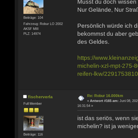
Musst du doch wissen w
Nur Gelände, Nur Stra
Beiträge: 104
Fahrzeug: Robur LO 2002
Persönlich würde ich d
AKSF MIII
bekommst du aber gebr
PLZ: 14974
des Geldes.
https://www.kleinanzei
michelin-xzl-mpt-275-8
reifen-lkw/229175381
Re: Robur 16.000km
fischerverla
«
Antwort #165 am:
Juni 08, 202
Full Member
16:31:54 »
ist das seriös, wenn sie
michelin? ist ja weniger
Beiträge: 116