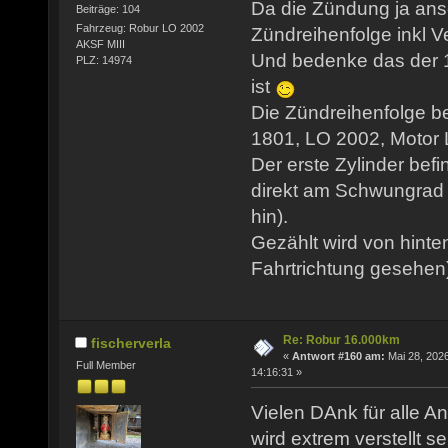
Da die Zündung ja ansc
Beiträge: 104
Fahrzeug: Robur LO 2002
Zündreihenfolge inkl Ve
AKSF MIII
Und bedenke das der 1
PLZ: 14974
ist
Die Zündreihenfolge b
1801, LO 2002, Motor LO
Der erste Zylinder befi
direkt am Schwungrad 
hin).
Gezählt wird von hinte
Fahrtrichtung gesehen
Re: Robur 16.000km
fischerverla
«
Antwort #160 am:
Mai 28, 2026
Full Member
14:16:31 »
Vielen DAnk für alle An
wird extrem verstellt se