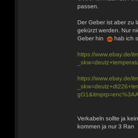
passen.
Der Geber ist aber zu 
gekürzt werden. Nur nic
Geber hin
hab ich s
https://www.ebay.de/
_skw=deutz+temper
https://www.ebay.de/
_skw=deutz+dt226+
gG1&itmprp=enc%3
Verkabeln sollte ja ke
kommen ja nur 3 Ran