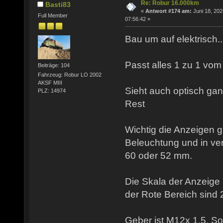
Re: Robur 16.000km
Basti83
«
Antwort #174 am:
Juni 18, 202
Full Member
07:56:42 »
Bau um auf elektrisch...
Passt alles 1 zu 1 vom 
Beiträge: 104
Fahrzeug: Robur LO 2002
AKSF MIII
Sieht auch optisch ga
PLZ: 14974
Rest
Wichtig die Anzeigen g
Beleuchtung und in v
60 oder 52 mm.
Die Skala der Anzeige 
der Rote Bereich sind 
Geber ist M12x 1,5. So