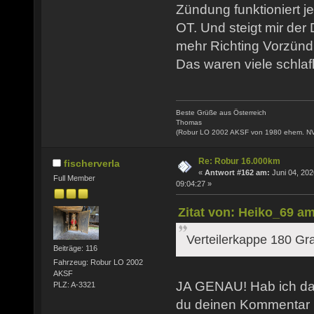
Zündung funktioniert j
OT. Und steigt mir der
mehr Richting Vorzünd
Das waren viele schlaf
Beste Grüße aus Österreich
Thomas
(Robur LO 2002 AKSF von 1980 ehem. N
Re: Robur 16.000km
fischerverla
«
Antwort #162 am:
Juni 04, 202
Full Member
09:04:27 »
Zitat von: Heiko_69 am
Verteilerkappe 180 Gr
Beiträge: 116
Fahrzeug: Robur LO 2002
AKSF
JA GENAU! Hab ich das
PLZ: A-3321
du deinen Kommentar 