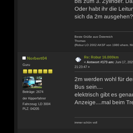
bis zum 3. Zylinder. Da
Oder habt ihr die Leitu
sich da 2m ausgehen?
Beste Grüße aus Österreich
Thomas
(Robur LO 2002 AKSF von 1980 ehem. N
Re: Robur 16.000km
Norbert04
«
Antwort #173 am:
Juni 17, 202
Guru
21:23:47 »
2m werden wohl für de
Bus sein....
Beiträge: 2674
elektrisch gibt es gena
der Kipperfahrer
Anzeige....mal beim T
Fahrzeug: LD 3004
PLZ: 04205
immer schön voll