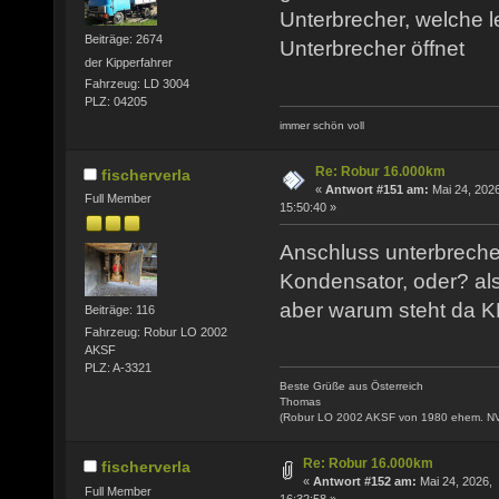
Unterbrecher, welche l
Beiträge: 2674
Unterbrecher öffnet
der Kipperfahrer
Fahrzeug: LD 3004
PLZ: 04205
immer schön voll
Re: Robur 16.000km
fischerverla
«
Antwort #151 am:
Mai 24, 2026
Full Member
15:50:40 »
Anschluss unterbrecher
Kondensator, oder? al
aber warum steht da
Beiträge: 116
Fahrzeug: Robur LO 2002
AKSF
PLZ: A-3321
Beste Grüße aus Österreich
Thomas
(Robur LO 2002 AKSF von 1980 ehem. N
Re: Robur 16.000km
fischerverla
«
Antwort #152 am:
Mai 24, 2026,
Full Member