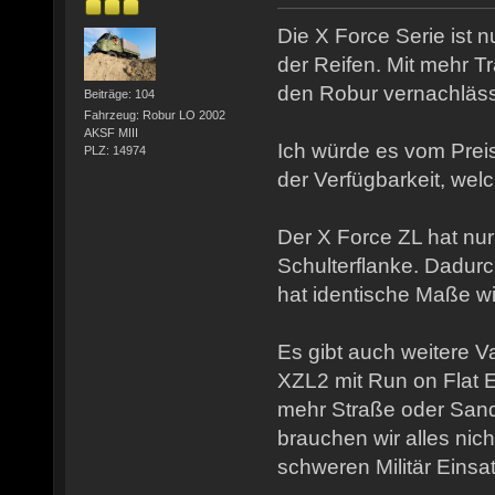
Die X Force Serie ist 
der Reifen. Mit mehr Tra
den Robur vernachläss
Beiträge: 104
Fahrzeug: Robur LO 2002
AKSF MIII
Ich würde es vom Pre
PLZ: 14974
der Verfügbarkeit, we
Der X Force ZL hat nur
Schulterflanke. Dadurc
hat identische Maße wi
Es gibt auch weitere V
XZL2 mit Run on Flat E
mehr Straße oder San
brauchen wir alles nicht
schweren Militär Einsa