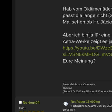
Hab vom Oldtimerlädch
passt die länge nicht (
Mal sehen ob Hr. Jäcke
Aber ich bin ja für ein
Astra-Werke zeigt es ja
https://youtu.be/DW
si=VSN5sMHDG_mVS
Eure Meinung?
Beste Grüße aus Österreich
Thomas
(Robur LO 2002 AKSF von 1980 ehem. N
Re: Robur 16.000km
Norbert04
«
Antwort #171 am:
Juni 16, 202
Guru
19:05:06 »