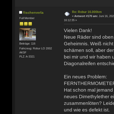
Re: Robur 16.000km
fischerverla
«
Antwort #170 am:
Juni 16, 202
Full Member
16:12:35 »
Vielen Dank!
Neue Räder sind oben.
Geheimnis. Weiß nicht 
Beiträge: 116
Fahrzeug: Robur LO 2002
schämen soll, aber der
AKSF
bei mir und wir haben u
PLZ: A-3321
Diagonalreifen entschi
Ein neues Problem:
FERNTHERMOMETER g
Hat schon mal jemand 
neues Dimethylether ei
zusammenlöten? Leider
und wie es defekt ist.