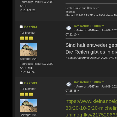
Fahrzeug: Robur LO 2002
AKSF
Beste Grüße aus Österreich
PLZ: A-3321
Thomas
(Robur LO 2002 AKSF von 1980 ehem. N
Re: Robur 16.000km
Basti83
«
Antwort #166 am:
Juni 09, 202
Full Member
07:22:10 »
Sind halt entweder geb
Die Reifen gibt es in 
«
Letzte Änderung: Juni 09, 2026, 07:24
Beiträge: 104
Fahrzeug: Robur LO 2002
AKSF MIII
PLZ: 14974
Re: Robur 16.000km
Basti83
«
Antwort #167 am:
Juni 09, 202
Full Member
07:25:45 »
https://www.kleinanzei
80r20-10-5r20-micheli
unimog-lkw/21752066
Beiträge: 104