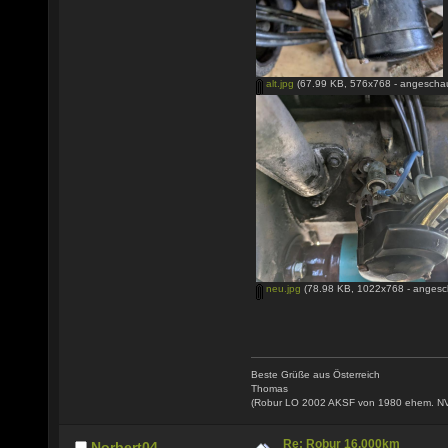
alt.jpg
(67.99 KB, 576x768 - angeschau
neu.jpg
(78.98 KB, 1022x768 - angesc
Beste Grüße aus Österreich
Thomas
(Robur LO 2002 AKSF von 1980 ehem. N
Re: Robur 16.000km
Norbert04