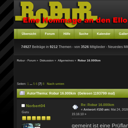
Übersicht
Forum
Hilfe
Suche
Kalender
Galler
74927
Beiträge in
9212
Themen - von
3526
Mitglieder
- Neuestes Mit
Robur - Forum
»
Diskussion
»
Allgemeines
»
Robur 16.000km
Seiten:
1
...
5
6
[
7
]
8
Nach unten
Autor
Thema: Robur 16.000km (Gelesen 1193799 mal)
Re: Robur 16.000km
Norbert04
«
Antwort #150 am:
Mai 24, 2026
Guru
15:16:10 »
gemeint ist eine Prüf