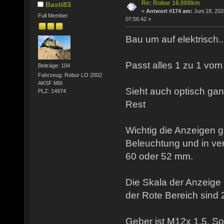
Re: Robur 16.000km
Basti83
«
Antwort #174 am:
Juni 18, 202
Full Member
07:56:42 »
Bau um auf elektrisch...
Passt alles 1 zu 1 vom 
Beiträge: 104
Fahrzeug: Robur LO 2002
AKSF MIII
Sieht auch optisch ga
PLZ: 14974
Rest
Wichtig die Anzeigen g
Beleuchtung und in v
60 oder 52 mm.
Die Skala der Anzeige 
der Rote Bereich sind 
Geber ist M12x 1,5. So