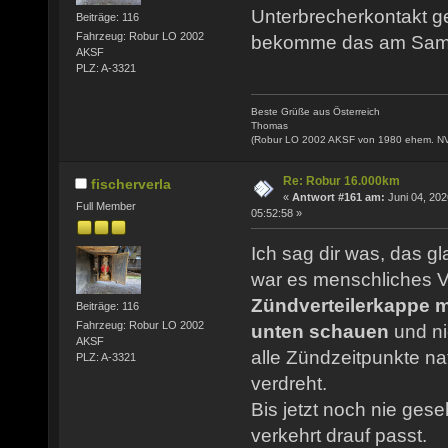
Unterbrecherkontakt ger
Beiträge: 116
Fahrzeug: Robur LO 2002
bekomme das am Samst
AKSF
PLZ: A-3321
Beste Grüße aus Österreich
Thomas
(Robur LO 2002 AKSF von 1980 ehem. N
Re: Robur 16.000km
fischerverla
«
Antwort #161 am:
Juni 04, 202
Full Member
05:52:58 »
Ich sag dir was, das g
war es menschliches V
Zündverteilerkappe 
Beiträge: 116
Fahrzeug: Robur LO 2002
unten schauen
und ni
AKSF
alle Zündzeitpunkte na
PLZ: A-3321
verdreht.
Bis jetzt noch nie ges
verkehrt drauf passt.