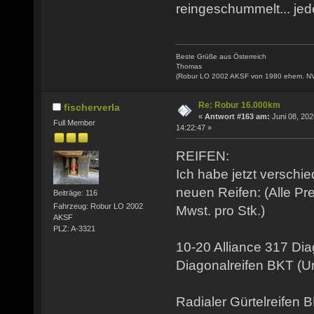
reingeschummelt... jede
Beste Grüße aus Österreich
Thomas
(Robur LO 2002 AKSF von 1980 ehem. N
Re: Robur 16.000km
fischerverla
«
Antwort #163 am:
Juni 08, 202
Full Member
14:22:47 »
REIFEN:
Ich habe jetzt verschi
neuen Reifen: (Alle Pr
Beiträge: 116
Fahrzeug: Robur LO 2002
Mwst. pro Stk.)
AKSF
PLZ: A-3321
10-20 Alliance 317 Di
Diagonalreifen BKT (
Radialer Gürtelreifen