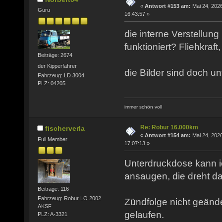
«
Antwort #153 am:
Mai 24, 2026
Guru
16:43:57 »
die interne Verstellung
funktioniert? Fliehkraf
Beiträge: 2674
der Kipperfahrer
die Bilder sind doch unt
Fahrzeug: LD 3004
PLZ: 04205
immer schön voll
Re: Robur 16.000km
fischerverla
«
Antwort #154 am:
Mai 24, 2026
Full Member
17:07:13 »
Unterdruckdose kann 
ansaugen, die dreht da
Beiträge: 116
Fahrzeug: Robur LO 2002
Zündfolge nicht geänder
AKSF
gelaufen.
PLZ: A-3321