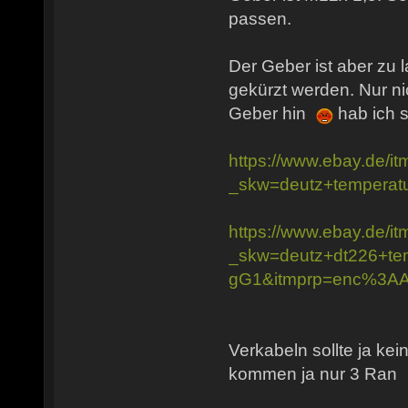
passen.
Der Geber ist aber zu 
gekürzt werden. Nur nic
Geber hin
hab ich s
https://www.ebay.de/
_skw=deutz+temper
https://www.ebay.de/
_skw=deutz+dt226+
gG1&itmprp=enc%3
Verkabeln sollte ja ke
kommen ja nur 3 Ran