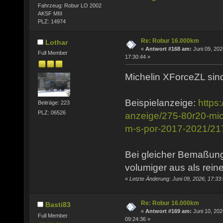
Fahrzeug: Robur LO 2002
AKSF MIII
PLZ: 14974
Re: Robur 16.000km
Lothar
«
Antwort #168 am:
Juni 09, 202
Full Member
17:30:44 »
Michelin XForceZL sind
Beispielanzeige:
https
Beiträge: 223
PLZ: 06526
anzeige/275-80r20-mich
m-s-por-2017-2021/2
Bei gleicher Bemaßung
volumiger aus als rein
«
Letzte Änderung: Juni 09, 2026, 17:33
Re: Robur 16.000km
Basti83
«
Antwort #169 am:
Juni 10, 202
Full Member
09:24:36 »