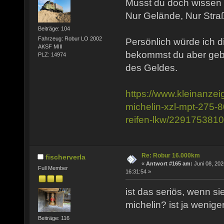
Musst du doch wissen w
Nur Gelände, Nur Stra
Beiträge: 104
Fahrzeug: Robur LO 2002
Persönlich würde ich d
AKSF MIII
bekommst du aber gebr
PLZ: 14974
des Geldes.
https://www.kleinanzei
michelin-xzl-mpt-275-8
reifen-lkw/229175381
Re: Robur 16.000km
fischerverla
«
Antwort #165 am:
Juni 08, 202
Full Member
16:31:54 »
ist das seriös, wenn sie
michelin? ist ja weniger
Beiträge: 116