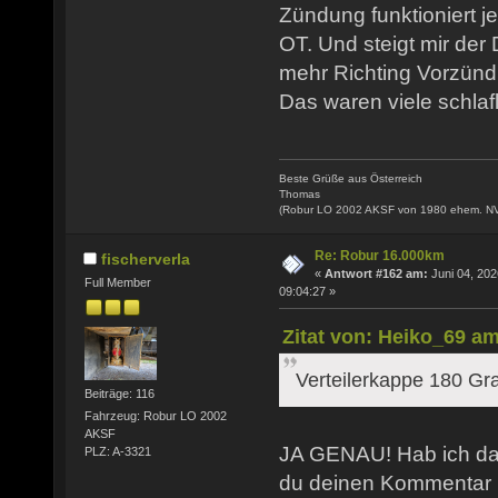
Zündung funktioniert j
OT. Und steigt mir der
mehr Richting Vorzünd
Das waren viele schlaf
Beste Grüße aus Österreich
Thomas
(Robur LO 2002 AKSF von 1980 ehem. N
Re: Robur 16.000km
fischerverla
«
Antwort #162 am:
Juni 04, 202
Full Member
09:04:27 »
Zitat von: Heiko_69 am
Verteilerkappe 180 Gr
Beiträge: 116
Fahrzeug: Robur LO 2002
AKSF
JA GENAU! Hab ich das
PLZ: A-3321
du deinen Kommentar 