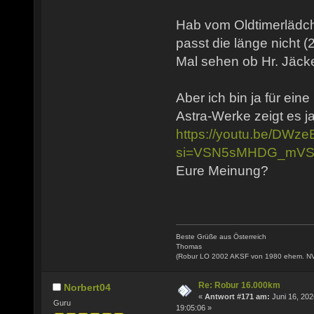
Hab vom Oldtimerlädch
passt die länge nicht (
Mal sehen ob Hr. Jäcke
Aber ich bin ja für ein
Astra-Werke zeigt es ja
https://youtu.be/DW
si=VSN5sMHDG_mVS
Eure Meinung?
Beste Grüße aus Österreich
Thomas
(Robur LO 2002 AKSF von 1980 ehem. N
Re: Robur 16.000km
Norbert04
«
Antwort #171 am:
Juni 16, 202
Guru
19:05:06 »