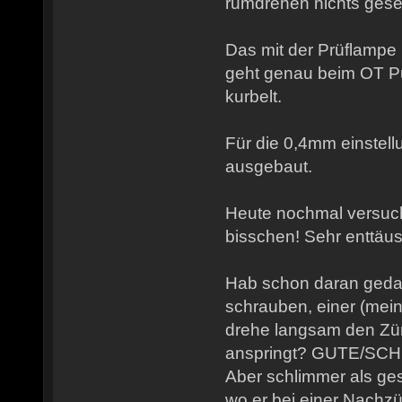
rumdrehen nichts ges
Das mit der Prüflampe
geht genau beim OT P
kurbelt.
Für die 0,4mm einstell
ausgebaut.
Heute nochmal versucht
bisschen! Sehr enttäu
Hab schon daran gedac
schrauben, einer (mein
drehe langsam den Zünd
anspringt? GUTE/SC
Aber schlimmer als ge
wo er bei einer Nach