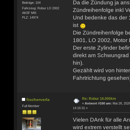
Da die Zündung ja ansc
Beiträge: 104
Fahrzeug: Robur LO 2002
Zündreihenfolge inkl Ve
AKSF MIII
Und bedenke das der 1
PLZ: 14974
ist
Die Zündreihenfolge b
1801, LO 2002, Motor LO
Der erste Zylinder befi
direkt am Schwungrad 
hin).
Gezählt wird von hinte
Fahrtrichtung gesehen
Re: Robur 16.000km
fischerverla
«
Antwort #160 am:
Mai 28, 2026
Full Member
14:16:31 »
Vielen DAnk für alle An
wird extrem verstellt se