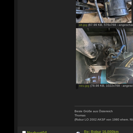
alt.jpg
(67.99 KB, 576x768 - angeschau
neu.jpg
(78.98 KB, 1022x768 - angesc
Beste Grüße aus Österreich
Thomas
(Robur LO 2002 AKSF von 1980 ehem. N
Re: Robur 16.000km
Norbert04