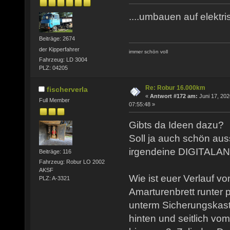
....umbauen auf elektris
Beiträge: 2674
der Kipperfahrer
immer schön voll
Fahrzeug: LD 3004
PLZ: 04205
Re: Robur 16.000km
fischerverla
«
Antwort #172 am:
Juni 17, 202
Full Member
07:55:48 »
Gibts da Ideen dazu?
Soll ja auch schön aus
irgendeine DIGITALAN
Beiträge: 116
Fahrzeug: Robur LO 2002
AKSF
Wie ist euer Verlauf 
PLZ: A-3321
Amarturenbrett runter p
unterm Sicherungskas
hinten und seitlich vo