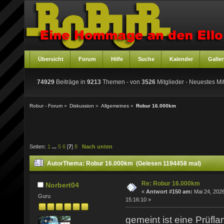
Übersicht
Forum
Hilfe
Suche
Kalender
Galler
74929
Beiträge in
9213
Themen - von
3526
Mitglieder
- Neuestes Mit
Robur - Forum
»
Diskussion
»
Allgemeines
»
Robur 16.000km
Seiten:
1
...
5
6
[
7
]
8
Nach unten
Autor
Thema: Robur 16.000km (Gelesen 1194458 mal)
Re: Robur 16.000km
Norbert04
«
Antwort #150 am:
Mai 24, 2026
Guru
15:16:10 »
gemeint ist eine Prüf