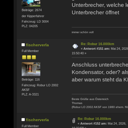
Unterbrecher, welche l
Beiträge: 2674
Unterbrecher öffnet
der Kipperfahrer
Fahrzeug: LD 3004
PLZ: 04205
immer schön voll
Re: Robur 16.000km
fischerverla
«
Antwort #151 am:
Mai 24, 2026
Full Member
15:50:40 »
Anschluss unterbrecher
Kondensator, oder? al
aber warum steht da
Beiträge: 116
Fahrzeug: Robur LO 2002
AKSF
PLZ: A-3321
Beste Grüße aus Österreich
Thomas
(Robur LO 2002 AKSF von 1980 ehem. N
Re: Robur 16.000km
fischerverla
«
Antwort #152 am:
Mai 24, 2026,
Full Member