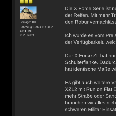
Die X Force Serie ist 
der Reifen. Mit mehr Tra
den Robur vernachläss
Beiträge: 104
Fahrzeug: Robur LO 2002
AKSF MIII
Ich würde es vom Pre
PLZ: 14974
der Verfügbarkeit, we
Der X Force ZL hat nur
Schulterflanke. Dadurc
hat identische Maße wi
Es gibt auch weitere V
XZL2 mit Run on Flat E
mehr Straße oder San
brauchen wir alles nicht
schweren Militär Einsa