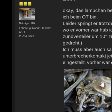
16:32:58 »
okay, das lämpchen be
ich beim OT bin.
Leider springt er trotz
Beiträge: 116
Fahrzeug: Robur LO 2002
wo er vorher war hab ic
AKSF
zündverteiler um 10° z
PLZ: A-3321
gedreht.)
Ich muss aber auch sa
unterbrecherkontakt j
eingestellt, vorher war 