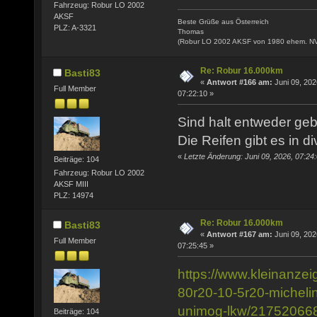
Fahrzeug: Robur LO 2002
AKSF
Beste Grüße aus Österreich
PLZ: A-3321
Thomas
(Robur LO 2002 AKSF von 1980 ehem. N
Re: Robur 16.000km
Basti83
«
Antwort #166 am:
Juni 09, 202
Full Member
07:22:10 »
Sind halt entweder geb
Die Reifen gibt es in 
«
Letzte Änderung: Juni 09, 2026, 07:24
Beiträge: 104
Fahrzeug: Robur LO 2002
AKSF MIII
PLZ: 14974
Re: Robur 16.000km
Basti83
«
Antwort #167 am:
Juni 09, 202
Full Member
07:25:45 »
https://www.kleinanzei
80r20-10-5r20-micheli
unimog-lkw/21752066
Beiträge: 104