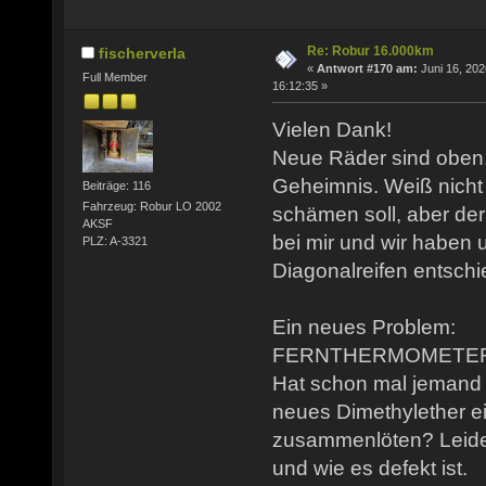
Re: Robur 16.000km
fischerverla
«
Antwort #170 am:
Juni 16, 202
Full Member
16:12:35 »
Vielen Dank!
Neue Räder sind oben.
Geheimnis. Weiß nicht 
Beiträge: 116
Fahrzeug: Robur LO 2002
schämen soll, aber der
AKSF
bei mir und wir haben u
PLZ: A-3321
Diagonalreifen entschi
Ein neues Problem:
FERNTHERMOMETER g
Hat schon mal jemand 
neues Dimethylether ei
zusammenlöten? Leider
und wie es defekt ist.