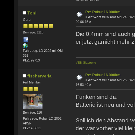
Re: Robur 16.000km
Toni
«
Antwort #156 am:
Mai 24, 2026
Guru
20:06:15 »
Beiträge: 1115
Die 0,4mm sind auch g
er jetzt garnicht mehr 
Fahrzeug: LD 2202 mit OM
352
PLZ: 99713
VEB Glasperle
Re: Robur 16.000km
fischerverla
«
Antwort #157 am:
Mai 25, 2026
Full Member
16:53:49 »
Funken sind da.
Batterie ist neu und vo
Beiträge: 116
Fahrzeug: Robur LO 2002
Soll ich den Abstand v
AKSF
der war vorher viel kle
PLZ: A-3321