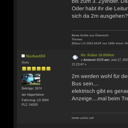
bis zum 3. Zylinder. Da
Oder habt ihr die Leitu
sich da 2m ausgehen?
Beste Grüße aus Österreich
Thomas
(Robur LO 2002 AKSF von 1980 ehem. N
Re: Robur 16.000km
Norbert04
«
Antwort #173 am:
Juni 17, 202
Guru
21:23:47 »
2m werden wohl für de
Bus sein....
Beiträge: 2674
elektrisch gibt es gena
der Kipperfahrer
Anzeige....mal beim T
Fahrzeug: LD 3004
PLZ: 04205
immer schön voll