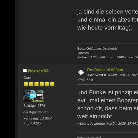
ja sind die selben verte
und einmal ein altes fo
wie heute vormittag).
Beste Grüße aus Österreich
Thomas
(Robur LO 2002 AKSF von 1980 ehem. N
Re: Robur 16.000km
Norbert04
«
Antwort #155 am:
Mai 24, 2026
Guru
17:41:32 »
und Funke ist prinzipie
evtl. mal einen Booste
Beiträge: 2674
schon oft, dass beim s
der Kipperfahrer
weit einbricht...
Fahrzeug: LD 3004
PLZ: 04205
«
Letzte Änderung: Mai 24, 2026, 17:44:
immer schön voll