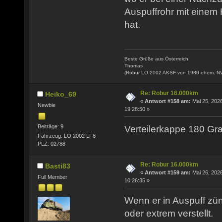
Auspuffrohr mit einem
hat.
Beste Grüße aus Österreich
Thomas
(Robur LO 2002 AKSF von 1980 ehem. N
Re: Robur 16.000km
Heiko_69
«
Antwort #158 am:
Mai 25, 2026
Newbie
19:28:50 »
Beiträge: 9
Verteilerkappe 180 Gra
Fahrzeug: LO 2002 LF8
PLZ: 02788
Re: Robur 16.000km
Basti83
«
Antwort #159 am:
Mai 26, 2026
Full Member
10:26:35 »
Wenn er in Auspuff zünd
oder extrem verstellt.