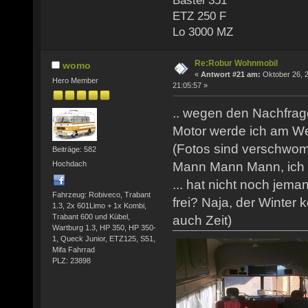
Bastei 351
ETZ 250 F
Lo 3000 MZ
Re:Robur Wohnmobil
womo
«
Antwort #21 am:
Oktober 26, 2
Hero Member
21:05:57 »
.. wegen den Nachfrag
Motor werde ich am We
(Fotos sind verschwo
Beiträge: 582
Hochdach
Mann Mann Mann, ich 
... hat nicht noch jem
Fahrzeug: Robiveco, Trabant
frei? Naja, der Winter
1.3, 2x 601Limo + 1x Kombi,
Trabant 600 und Kübel,
auch Zeit)
Wartburg 1.3, HP 350, HP 350-
1, Queck Junior, ETZ125, S51,
Mifa Fahrrad
PLZ: 23898