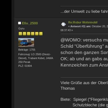
...der Umwelt zu liebe fahr
Re:Robur Wohnmobil
Ello_2500
«
Antwort #11 am:
Oktober 20, 2
Guru
08:37:43 »
@WOMO: versuchs mal
Schild "Überführung" 
Beiträge: 1755
schon den ganzen Som
Fahrzeug: LO 2500 (Deutz-
OK; ab und an gabs au
Diesel), Trabant Kübel, JAWA
250 Perak
Kennzeichen zum Ans
PLZ: 01904
Viele Grüße aus der Oberl
Thomas
Biete: Spiegel ("Fliegenkl
Schutzbleche (die ge