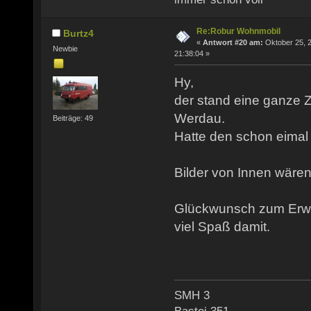
Re:Robur Wohnmobil
Burtz4
«
Antwort #20 am:
Oktober 25, 2
Newbie
21:38:04 »
Hy,
der stand eine ganze Z
Werdau.
Beiträge: 49
Hatte den schon eima
Bilder von Innen wären
Glückwunsch zum Erw
viel Spaß damit.
SMH 3