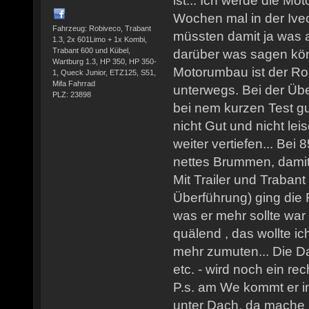
ist... Ich werde die M
Wochen mal in der Ivec
Fahrzeug: Robiveco, Trabant
müssten damit ja was 
1.3, 2x 601Limo + 1x Kombi,
Trabant 600 und Kübel,
darüber was sagen kön
Wartburg 1.3, HP 350, HP 350-
Motorumbau ist der RoB
1, Queck Junior, ETZ125, S51,
Mifa Fahrrad
unterwegs. Bei der Üb
PLZ: 23898
bei nem kurzen Test g
nicht Gut und nicht leis
weiter vertiefen... Bei 
nettes Brummen, damit 
Mit Trailer und Traban
Überführung) ging die R
was er mehr sollte war
quälend , das wollte i
mehr zumuten... Die D
etc. - wird noch ein re
P.s. am We kommt er in
unter Dach, da mache i