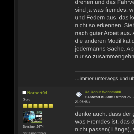
drehen und das Fahrve
sind ja was fremdes, w
und Federn aus, das k
nicht so erkennen. Sieh
nach guter Arbeit aus
die anderen Modifikati
jedermanns Sache. Abe
nur so zusammengebru
...immer unterwegs und übe
Re:Robur Wohnmobil
Norbert04
«
Antwort #19 am:
Oktober 25, 2
Guru
21:06:48 »
denke auch, dass der 
was Fremdes ist, das d
Beiträge: 2674
nicht passen( Länge), 
der Kipperfahrer