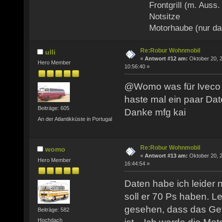
Frontgrill (m. Auss. f.
Notsitze
Motorhaube (nur das
Re:Robur Wohnmobil
ulli
«
Antwort #12 am:
Oktober 20, 2
Hero Member
10:56:40 »
@Womo was für Iveco M
haste mal ein paar Dat
Beiträge: 605
Danke mfg kai
An der Atlantikküste in Portugal
Re:Robur Wohnmobil
womo
«
Antwort #13 am:
Oktober 20, 2
Hero Member
16:44:54 »
Daten habe ich leider 
soll er 70 Ps haben. L
gesehen, dass das Get
Beiträge: 582
Hochdach