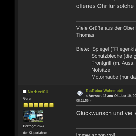
offenes Ohr für solche
Viele Grüße aus der Oberl
Thomas
Biete: Spiegel ("Fliegenkl
Schutzbleche (die ge
Frontgrill (m. Auss. f.
Notsitze
Motorhaube (nur das
Re:Robur Wohnmobil
Norbert04
«
Antwort #2 am:
Oktober 19, 20
Guru
08:11:56 »
Glückwunsch und viel 
Beiträge: 2674
der Kipperfahrer
immer schön voll