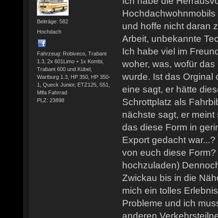
Ich habe die Herrausv
Hochdachwohnmobils
Beiträge: 582
und hoffe nicht daran z
Hochdach
Arbeit, unbekannte Tec
Ich habe viel im Freun
Fahrzeug: Robiveco, Trabant
1.3, 2x 601Limo + 1x Kombi,
woher, was, wofür das
Trabant 600 und Kübel,
wurde. Ist das Orginal
Wartburg 1.3, HP 350, HP 350-
1, Queck Junior, ETZ125, S51,
eine sagt, er hätte di
Mifa Fahrrad
Schrottplatz als Fahrb
PLZ: 23898
nächste sagt, er meint
das diese Form in geri
Export gedacht war...?
von euch diese Form? 
hochzuladen) Dennoch
Zwickau bis in die Näh
mich ein tolles Erlebnis
Probleme und ich muss
anderen Verkehrsteiln