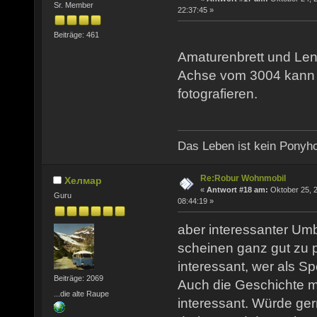
Sr. Member
22:37:45 »
Beiträge: 461
Amaturenbrett und Lenk
Achse vom 3004 kann
fotografieren.
Das Leben ist kein Ponyh
Re:Robur Wohnmobil
Хелмар
«
Antwort #18 am:
Oktober 25, 2
Guru
08:44:19 »
aber interessanter Um
scheinen ganz gut zu 
interessant, wer als S
Beiträge: 2069
Auch die Geschichte mi
...die alte Raupe
interessant. Würde ge