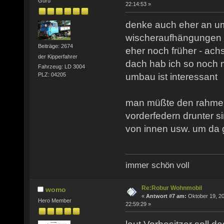
Guru
22:14:53 »
denke auch eher an u
wischeraufhängungen n
Beiträge: 2674
eher noch früher - ach
der Kipperfahrer
dach hab ich so noch n
Fahrzeug: LD 3004
umbau ist interessant
PLZ: 04205
man müßte den rahmen
vorderfedern drunter si
von innen usw. um da
immer schön voll
Re:Robur Wohnmobil
womo
«
Antwort #7 am:
Oktober 19, 20
Hero Member
22:59:29 »