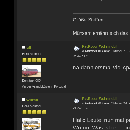
Grüße Steffen
Mühsam ernährt sich das
Re:Robur Wohnmobil
ulli
«
Antwort #14 am:
Oktober 21, 2
Hero Member
08:33:34 »
na dann ersmal viel s
Beiträge: 605
An der Atlantikküste in Portugal
Re:Robur Wohnmobil
womo
«
Antwort #15 am:
Oktober 24, 2
Hero Member
21:24:01 »
Hallo Leute, nun mal p
Womo. Was ist orig. u