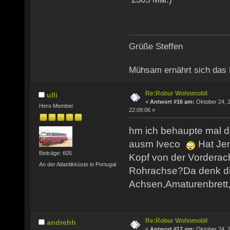
Grüße Steffen
Mühsam ernährt sich das
Re:Robur Wohnmobil
ulli
«
Antwort #16 am:
Oktober 24, 2
Hero Member
22:09:06 »
hm ich behaupte mal 
ausm Iveco
Hat Jem
Beiträge: 605
Kopf von der Vorderac
An der Atlantikküste in Portugal
Rohrachse?Da denk d
Achsen,Amaturenbrett,
Re:Robur Wohnmobil
andrehh
«
Antwort #17 am:
Oktober 24, 2