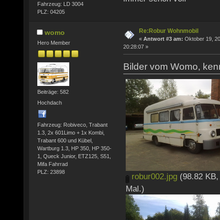
Fahrzeug: LD 3004
PLZ: 04205
Re:Robur Wohnmobil
womo
«
Antwort #3 am:
Oktober 19, 20
Hero Member
20:28:07 »
Bilder vom Womo, ken
Beiträge: 582
Hochdach
Fahrzeug: Robiveco, Trabant
1.3, 2x 601Limo + 1x Kombi,
Trabant 600 und Kübel,
Wartburg 1.3, HP 350, HP 350-
1, Queck Junior, ETZ125, S51,
Mifa Fahrrad
PLZ: 23898
robur002.jpg
(98.82 KB,
Mal.)