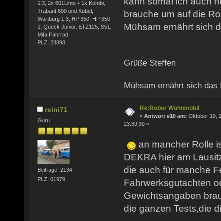
kann somal ich auch 
1.3, 2x 601Limo + 1x Kombi,
Trabant 600 und Kübel,
brauche um auf die Ro
Wartburg 1.3, HP 350, HP 350-
Mühsam ernährt sich d
1, Queck Junior, ETZ125, S51,
Mifa Fahrrad
PLZ: 23898
Grüße Steffen
Mühsam ernährt sich das
Re:Robur Wohnmobil
reini71
«
Antwort #10 am:
Oktober 19, 2
Guru
23:39:30 »
an mancher Rolle i
DEKRA hier am Lausitz
die auch für manche F
Beiträge: 2134
PLZ: 01979
Fahrwerksgutachten o
Gewichtsangaben brauc
die ganzen Tests,die 