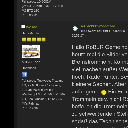
Fahrzeug: LD 2002 A
(WOMO/Deutz), MZ ETZ 150,
MZ ETZ 250
PLZ: 06901
Re:Robur Wohnmobil
womo
«
Antwort #24 am:
Oktober 30, 2
Hero Member
15:57:27 »
Hallo RoBuR Gemeind
heute mal die Bilder v
Bremstrommeln. Konnte
Beiträge: 582
Hochdach
viel machen außer Wer
hoch, Räder runter, 
Fahrzeug: Robiveco, Trabant
kleinere Sachen. Aber
1.3, 2x 601Limo + 1x Kombi,
Trabant 600 und Kübel,
anfangen...
Ein Freu
Wartburg 1.3, HP 350, HP 350-
Trommeln dev. nicht R
1, Queck Junior, ETZ125, S51,
Mifa Fahrrad
hoffe ich die Trommeln
PLZ: 23898
zu schweißenden Stell
sodaß das Technische 