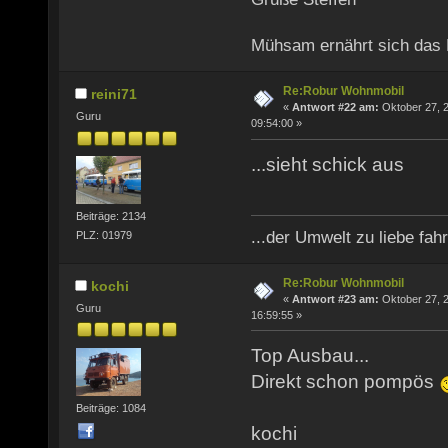
Mühsam ernährt sich das
Re:Robur Wohnmobil
reini71
«
Antwort #22 am:
Oktober 27, 2
Guru
09:54:00 »
...sieht schick aus
Beiträge: 2134
...der Umwelt zu liebe fahr
PLZ: 01979
Re:Robur Wohnmobil
kochi
«
Antwort #23 am:
Oktober 27, 2
Guru
16:59:55 »
Top Ausbau...
Direkt schon pompös
Beiträge: 1084
kochi