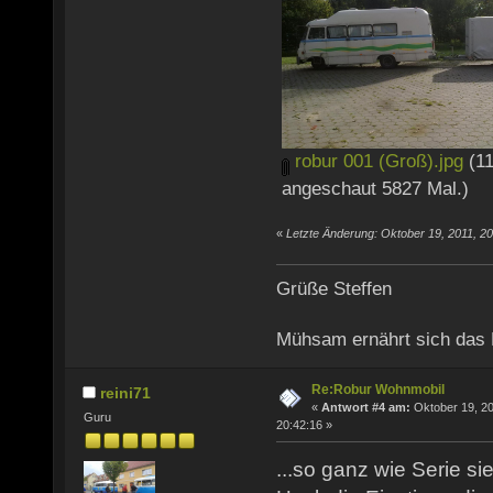
robur 001 (Groß).jpg
(11
angeschaut 5827 Mal.)
«
Letzte Änderung: Oktober 19, 2011, 2
Grüße Steffen
Mühsam ernährt sich das
Re:Robur Wohnmobil
reini71
«
Antwort #4 am:
Oktober 19, 20
Guru
20:42:16 »
...so ganz wie Serie si