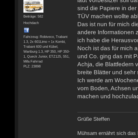
laut Vorbesitzer soll d
sind die Papiere in de
TÜV machen wollte a
Beiträge: 582
Hochdach
Das ist nun für mich d
andere Informationen 
Fahrzeug: Robiveco, Trabant
ich habe die Herausv
1.3, 2x 601Limo + 1x Kombi,
Trabant 600 und Kübel,
Noch ist das für mich 
Wartburg 1.3, HP 350, HP 350-
und Co. ging das mit Pa
1, Queck Junior, ETZ125, S51,
Mifa Fahrrad
Achja, die Blattfedern v
PLZ: 23898
breite Blätter und sehr
Ich werde am Wochene
vom Boden, Achsen und
machen und hochzulad
Grüße Steffen
Mühsam ernährt sich das