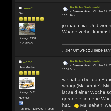
Re:Robur Wohnmobil
reini71
«
Antwort #8 am:
Oktober 19, 20
Guru
23:01:26 »
jo mach ma. Und wenn
Waage vorbei kommst..
Beiträge: 2134
PLZ: 01979
...der Umwelt zu liebe fahr
Re:Robur Wohnmobil
womo
«
Antwort #9 am:
Oktober 19, 20
Hero Member
23:08:34 »
wir haben bei den Bau
waage(Maisernte). Mit
ist seid einer Woche s
Beiträge: 582
Hochdach
gerade eine neue Wach
hat...
Mal sehen, w
Fahrzeug: Robiveco, Trabant