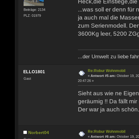
Heck,die Einstiege,di
...was soll er denn fü
Beiträge: 2134
PLZ: 01979
ja auch mal die Masse
zum Serienmodell. Der
3600Kg leer, 5200 ZGg
...der Umwelt zu liebe fahr
Re:Robur Wohnmobil
ELLO1801
«
Antwort #5 am:
Oktober 19, 20
Gast
20:47:26 »
Sieht aus wie ne Eigen
geräumig !! Da fällt mir
Der war ja auch schön.
Re:Robur Wohnmobil
Norbert04
«
Antwort #6 am:
Oktober 19, 20