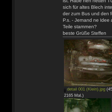
ist. Habe nen netten T
sich für altes Blech in
der zum Bus und den f
P.s. - Jemand ne Idee
Teile stammen?
beste Grüße Steffen
detail 001 (Klein).jpg
(45
2165 Mal.)