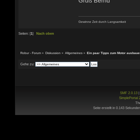
Gruß Bernd
Gewinne Zeit durch Langsamkeit
Seiten: [
1
]
Nach oben
Robur - Forum
»
Diskussion
»
Allgemeines
»
Ein paar Tipps zum Motor ausbauen
Gehe zu:
SMF 2.0.13
SimplePortal 
Th
Seite erstellt in 0.143 Sekunde