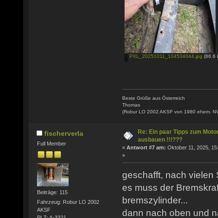
PXL_20251011_104534044.jpg
(86.6 
Beste Grüße aus Österreich
Thomas
(Robur LO 2002 AKSF von 1980 ehem. N
Re: Ein paar Tipps zum Moto
fischerverla
ausbauen !!!???
Full Member
«
Antwort #7 am:
Oktober 11, 2025, 15
»
geschafft, nach vielen
es muss der Bremskraft
Beiträge: 115
bremszylinder...
Fahrzeug: Robur LO 2002
AKSF
dann nach oben und n
PLZ: A-3321