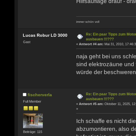
Hilfsauflage drauf - d
immer schön voll
Re: Ein paar Tipps zum Moto
Lucas Robur LD 3000
ausbauen !!!???
Gast
«
Antwort #4 am:
Mai 31, 2010, 17:46:3
naja geht bei uns schle
sind elektrozäune und 
würde der beschweren 
Re: Ein paar Tipps zum Moto
fischerverla
ausbauen !!!???
Full Member
«
Antwort #5 am:
Oktober 11, 2025, 12
»
Ich schaffe es nicht d
abzumontieren, also d
Beiträge: 115