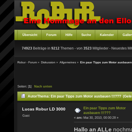
Übersicht
Forum
Hilfe
Suche
Kalender
Galler
74923
Beiträge in
9212
Themen - von
3523
Mitglieder
- Neuestes Mit
Robur - Forum
»
Diskussion
»
Allgemeines
»
Ein paar Tipps zum Motor ausbauen 
Seiten: [
1
]
Nach unten
Autor
Thema: Ein paar Tipps zum Motor ausbauen !!!??? (Gele
Ein paar Tipps zum Motor
Lucas Robur LD 3000
ausbauen !!!???
Gast
«
am:
Mai 30, 2010, 00:00:28 »
Hallo an ALLe
nochma