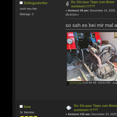
Re: Ein paar Tipps zum Motor
Girbigsdorfer
ausbauen !!!???
noch neu hier
«
Antwort #9 am:
November 14, 2025,
Beiträge: 3
08:43:54 »
so sah es bei mir mal 
10244.jpg
(133.99 KB, 1024x768 - ang
Re: Ein paar Tipps zum Moto
lura
ausbauen !!!???
Sr. Member
«
Antwort #10 am:
Dezember 23, 2025