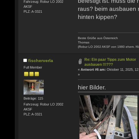
befestigt ist. muss di
Fahrzeug: Robur LO 2002
AKSF
raus? beim ausbauen 
PLZ: A-3321
hinten kippen?
Beste Grüße aus Österreich
Thomas
(Robur LO 2002 AKSF von 1980 ehem. N
Re: Ein paar Tipps zum Motor
fischerverla
ausbauen !!!???
Full Member
«
Antwort #6 am:
Oktober 11, 2025, 12
»
hier Bilder.
Beiträge: 115
Fahrzeug: Robur LO 2002
AKSF
PLZ: A-3321