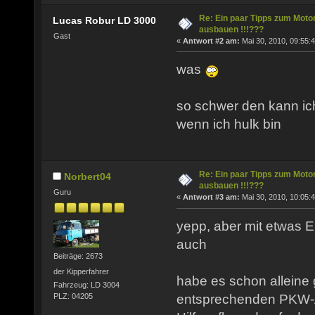
Re: Ein paar Tipps zum Moto
Lucas Robur LD 3000
ausbauen !!!???
Gast
«
Antwort #2 am:
Mai 30, 2010, 09:55:4
was
so schwer den kann ich
wenn ich hulk bin
Re: Ein paar Tipps zum Moto
Norbert04
ausbauen !!!???
Guru
«
Antwort #3 am:
Mai 30, 2010, 10:05:4
yepp, aber mit etwas E
auch
Beiträge: 2673
der Kipperfahrer
habe es schon alleine
Fahrzeug: LD 3004
entsprechenden PKW-
PLZ: 04205