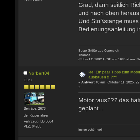
Grad, dann seitlich Ri
und nach oben heraus
Und Stoßstange muss 
Bedienungsanleitung ir
Beste Grüße aus Österreich
Thomas
(Robur LO 2002 AKSF von 1980 ehem. N
Re: Ein paar Tipps zum Moto
Norbert04
ausbauen !!!???
Guru
«
Antwort #8 am:
Oktober 11, 2025, 22
»
Motor raus??? das hat
geplant....
Beiträge: 2673
der Kipperfahrer
Fahrzeug: LD 3004
PLZ: 04205
immer schön voll