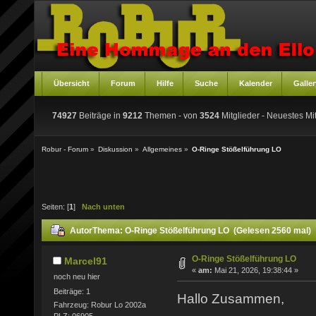
Übersicht
Forum
Hilfe
Suche
Kalender
Galler
74927
Beiträge in
9212
Themen - von
3524
Mitglieder
- Neuestes Mit
Robur - Forum
»
Diskussion
»
Allgemeines
»
O-Ringe Stößelführung LO
Seiten: [
1
]
Nach unten
Autor
Thema: O-Ringe Stößelführung LO (Gelesen 2560 mal)
O-Ringe Stößelführung LO
Marcel91
«
am:
Mai 21, 2026, 19:38:44 »
noch neu hier
Beiträge: 1
Hallo Zusammen,
Fahrzeug: Robur Lo 2002a