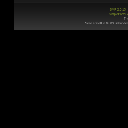
SMF 2.0.13
SimplePortal 
Th
Seite erstellt in 0.083 Sekunde