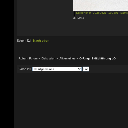
Screenshot_20260521_190401_Samsu
39 Mal.)
Seiten: [
1
]
Nach oben
Robur - Forum
»
Diskussion
»
Allgemeines
»
O-Ringe Stößelführung LO
Gehe zu: