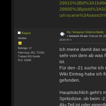
29910%3Bd%3A1b99
29895%3BpisId%3A50
url=scene%3Asearch
Re: Vergaser Unterschiede
Kapsi
«
Antwort #3 am:
Februar 09, 20
Newbie
16:07:47 »
Beiträge: 17
Ich meine damit das wa
Fahrzeug: S51, TS150,
sehr von dem ab was f
Trabant 601 Kombi
PLZ: 01665
ist.
Für den -21 suche ich 
Wiki Eintrag habe ich f
gefunden.
Hauptsächlich geht's m
Spritzdüse, ob beim -
Alu-Teil ist oder eigent