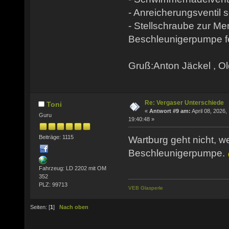
- Anreicherungsventil s
- Stellschraube zur Me
Beschleunigerpumpe fe
Gruß:Anton Jäckel , O
Re: Vergaser Unterschiede
Toni
«
Antwort #9 am:
April 08, 2026,
Guru
19:40:48 »
Beiträge: 1115
Wartburg geht nicht, w
Beschleunigerpumpe.
Fahrzeug: LD 2202 mit OM
352
PLZ: 99713
VEB Glasperle
Seiten: [
1
]
Nach oben