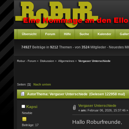
Übersicht
Forum
Hilfe
Suche
Kalender
Galler
74927
Beiträge in
9212
Themen - von
3524
Mitglieder
- Neuestes Mit
Robur - Forum
»
Diskussion
»
Allgemeines
»
Vergaser Unterschiede
Seiten: [
1
]
Nach unten
Autor
Thema: Vergaser Unterschiede (Gelesen 122958 mal)
Vergaser Unterschiede
Kapsi
«
am:
Februar 06, 2026, 15:37:46 »
Newbie
Hallo Roburfreunde,
Beiträge: 17