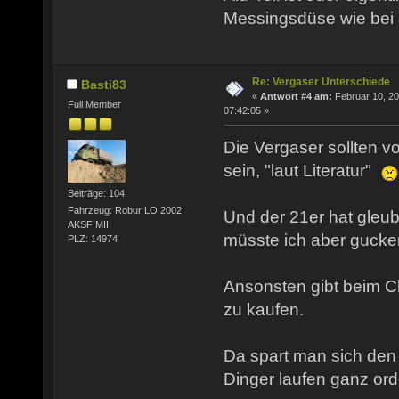
Messingsdüse wie bei 
Re: Vergaser Unterschiede
Basti83
«
Antwort #4 am:
Februar 10, 20
Full Member
07:42:05 »
Die Vergaser sollten v
sein, "laut Literatur"
Beiträge: 104
Fahrzeug: Robur LO 2002
Und der 21er hat gleu
AKSF MIII
müsste ich aber gucke
PLZ: 14974
Ansonsten gibt beim 
zu kaufen.
Da spart man sich den
Dinger laufen ganz ord