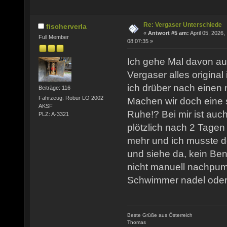
Re: Vergaser Unterschiede
fischerverla
«
Antwort #5 am:
April 05, 2026,
Full Member
08:07:35 »
Ich gehe Mal davon a
Vergaser alles original
ich drüber nach einen 
Beiträge: 116
Fahrzeug: Robur LO 2002
Machen wir doch eine 
AKSF
Ruhe!? Bei mir ist auc
PLZ: A-3321
plötzlich nach 2 Tagen 
mehr und ich musste d
und siehe da, kein Ben
nicht manuell nachpump
Schwimmer nadel oder 
Beste Grüße aus Österreich
Thomas