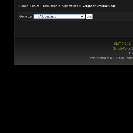
Robur - Forum
»
Diskussion
»
Allgemeines
»
Vergaser Unterschiede
Gehe zu:
SMF 2.0.13
SimplePortal 
Th
Seite erstellt in 0.108 Sekunde