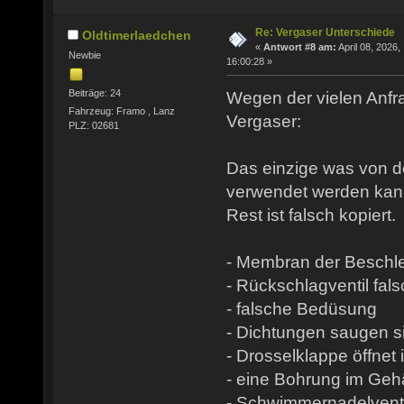
Re: Vergaser Unterschiede
Oldtimerlaedchen
«
Antwort #8 am:
April 08, 2026,
Newbie
16:00:28 »
Beiträge: 24
Wegen der vielen Anf
Fahrzeug: Framo , Lanz
Vergaser:
PLZ: 02681
Das einzige was von 
verwendet werden kann
Rest ist falsch kopiert.
- Membran der Beschl
- Rückschlagventil fal
- falsche Bedüsung
- Dichtungen saugen si
- Drosselklappe öffnet
- eine Bohrung im Geh
- Schwimmernadelventi