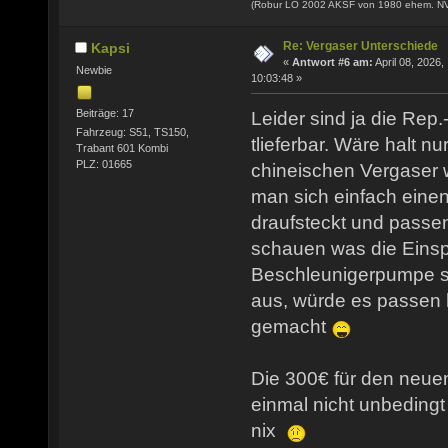
(Robur LO 2002 AKSF von 1980 ehem. N
Re: Vergaser Unterschiede
Kapsi
«
Antwort #6 am:
April 08, 2026,
Newbie
10:03:48 »
Beiträge: 17
Leider sind ja die Rep.
Fahrzeug: S51, TS150,
tlieferbar. Wäre halt nu
Trabant 601 Kombi
PLZ: 01665
chineischen Vergaser w
man sich einfach eine
draufsteckt und passe
schauen was die Eins
Beschleunigerpumpe sa
aus, würde es passen h
gemacht
Die 300€ für den neuen
einmal nicht unbedingt
nix