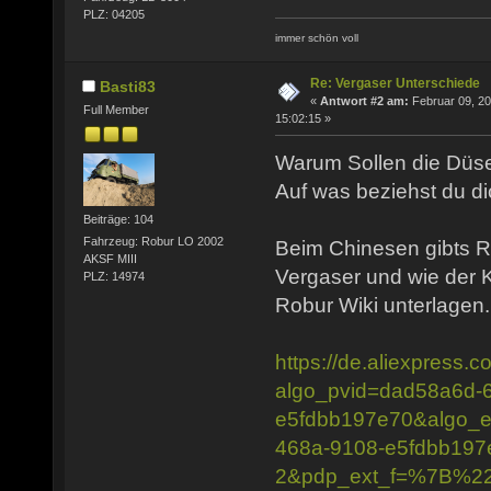
PLZ: 04205
immer schön voll
Re: Vergaser Unterschiede
Basti83
«
Antwort #2 am:
Februar 09, 20
Full Member
15:02:15 »
Warum Sollen die Düs
Auf was beziehst du d
Beiträge: 104
Fahrzeug: Robur LO 2002
Beim Chinesen gibts R
AKSF MIII
Vergaser und wie der K
PLZ: 14974
Robur Wiki unterlagen.
https://de.aliexpress
algo_pvid=dad58a6d-
e5fdbb197e70&algo_e
468a-9108-e5fdbb197
2&pdp_ext_f=%7B%