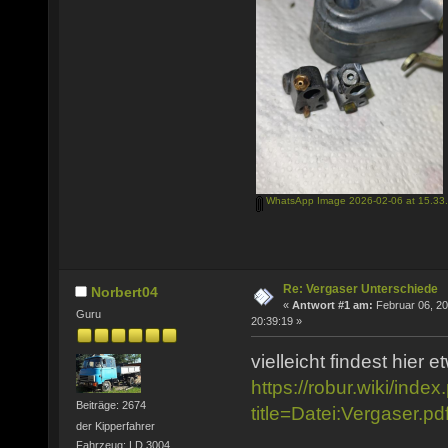
WhatsApp Image 2026-02-06 at 15.33.
Re: Vergaser Unterschiede
Norbert04
«
Antwort #1 am:
Februar 06, 20
Guru
20:39:19 »
vielleicht findest hier et
https://robur.wiki/inde
Beiträge: 2674
title=Datei:Vergaser.
der Kipperfahrer
Fahrzeug: LD 3004