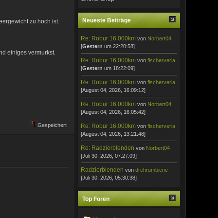
Neueste Beiträge
eergewicht zu hoch ist.
Re: Robur 16.000km
von
Norbert04
[
Gestern
um 22:20:58]
nd einiges vermurkst.
Re: Robur 16.000km
von
fischerverla
[
Gestern
um 18:22:09]
Re: Robur 16.000km
von
fischerverla
[August 04, 2026, 16:09:12]
Re: Robur 16.000km
von
Norbert04
[August 04, 2026, 16:05:42]
Gespeichert
Re: Robur 16.000km
von
fischerverla
[August 04, 2026, 13:21:48]
Re: Radzierblenden
von
Norbert04
[Juli 30, 2026, 07:27:09]
Radzierblenden
von
drehrumbiene
[Juli 30, 2026, 05:30:38]
Top Foren