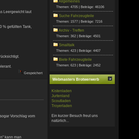
Allgemeines
Themen: 4705 | Beiträge: 46106
as Leergewicht laut
Suche Fahrzeugteile
Themen: 1577 | Beiträge: 7216
0 % gefüllten Tank,
Archiv - Treffen
Themen: 362 | Beiträge: 4501
Smalltalk
Themen: 423 | Beiträge: 4407
ücksichtigt.
Biete Fahrzeugteile
Themen: 623 | Beiträge: 2452
lerant.
Gespeichert
Webmasters Brotwerwerb
Kistenladen
Jurtenland
Scoutladen
Troyerladen
Ein kurzer Besuch freut uns
 sogar Vorschlag vom
natürlich...
en" kann man