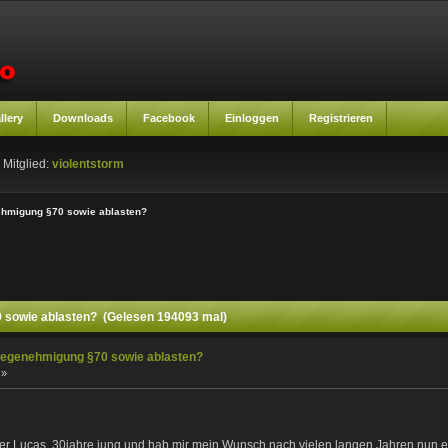
llery
Downloads
Facebook
Einloggen
Registrieren
 Mitglied:
violentstorm
hmigung §70 sowie ablasten?
sowie ablasten? (Gelesen 194093 mal)
genehmigung §70 sowie ablasten?
 »
n der Lucas, 30jahre jung und hab mir mein Wunsch nach vielen langen Jahren nun end