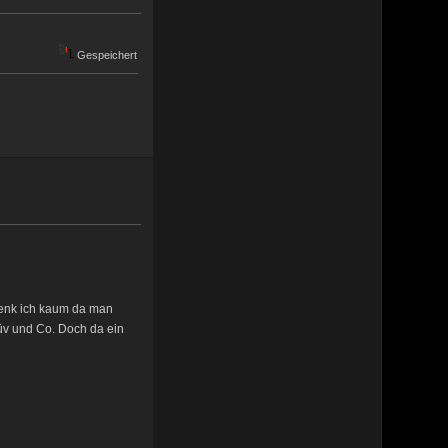
Gespeichert
denk ich kaum da man
v und Co. Doch da ein