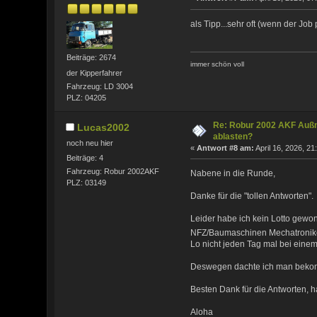
als Tipp...sehr oft (wenn der Job
Beiträge: 2674
immer schön voll
der Kipperfahrer
Fahrzeug: LD 3004
PLZ: 04205
Re: Robur 2002 AKF Auß
Lucas2002
ablasten?
noch neu hier
«
Antwort #8 am:
April 16, 2026, 21
Beiträge: 4
Fahrzeug: Robur 2002AKF
Nabene in die Runde,
PLZ: 03149
Danke für die "tollen Antworten".
Leider habe ich kein Lotto gew
NFZ/Baumaschinen Mechatronike
Lo nicht jeden Tag mal bei einem 
Deswegen dachte ich man bekommt 
Besten Dank für die Antworten
Aloha