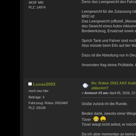
Denn das Leergewicht des Fahrz
AKSF MIII
PLZ: 14974
Leergewicht für die Zulassung i
BRD ist:
Das Leergewicht (offiziell „Mass
das Gewicht eines Autos inklusive
Bordwerkzeug, Ersatzrad sowie e
Sprich Tank und Fahrer sind no
Also müsste beim Ello auf der W
Dazu ist die Ablastung nur in De
Ansonsten frag deine Prüfstelle
Re: Robur 2002 AKF Auß
Lucas2002
ablasten?
noch neu hier
«
Antwort #3 am:
April 05, 2026, 22
Beiträge: 4
Fahrzeug: Robur 2002AKF
Grüße zurück im die Runde.
PLZ: 03149
Besten dank, zwecks einer Wieg
Tüver
Tüver wiegt nicht selbst, er möc
Da ich aber momentan an keins 