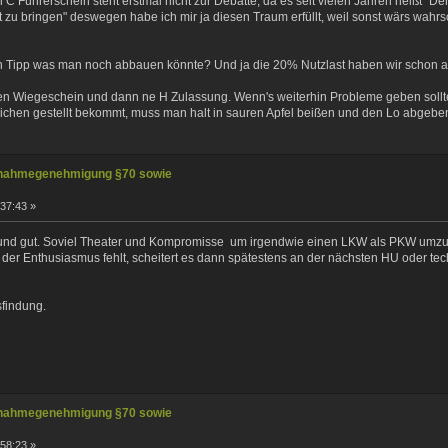
n C Führerschein steht erstmal nicht zur Debatte, da es seit vielen Jahren heißt "Der 
t zu bringen" deswegen habe ich mir ja diesen Traum erfüllt, weil sonst wärs wahr
n Tipp was man noch abbauen könnte? Und ja die 20% Nutzlast haben wir schon a
uen Wiegeschein und dann ne H Zulassung. Wenn's weiterhin Probleme geben soll
chen gestellt bekommt, muss man halt in sauren Apfel beißen und den Lo abgebe
nahmegenehmigung §70 sowie
:37:43 »
und gut. Soviel Theater und Kompromisse um irgendwie einen LKW als PKW umzu
 der Enthusiasmus fehlt, scheitert es dann spätestens an der nächsten HU oder t
sfindung.
nahmegenehmigung §70 sowie
:58:23 »