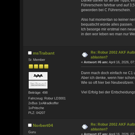
Danke danke für all die Tipps, ei
Führerschein fahrbar und auf 3,5
geworden bei C Führerschein.
Also hat momentan so keiner ne
bequatscht würde alles passen.
Ich besorge mir erstmal nen ne
in den wor leben wo man nur Wei
Re: Robur 2002 AKF Auß
msTrabant
ablasten?
Sr. Member
«
Antwort #6 am:
April 16, 2026, 07
Dann mach doch einfach ne C1 
Aber ich denke, wenn hier schon
Wie so oft hier bei Neubesitzern.
Viel Erfolg bei der Entscheidung
Beiträge: 498
Fahrzeug: Robur LD3001
2xBus 1xAllradkoffer
1xPritsche
PLZ: 04207
Re: Robur 2002 AKF Auß
Norbert04
ablasten?
Guru
«
Antwort #7 am:
April 16, 2026, 07