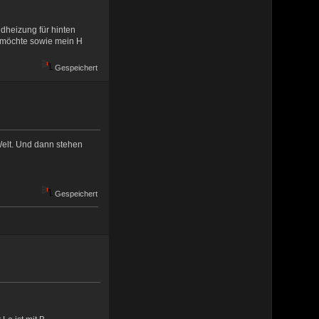
dheizung für hinten
ng möchte sowie mein H
Gespeichert
Welt. Und dann stehen
Gespeichert