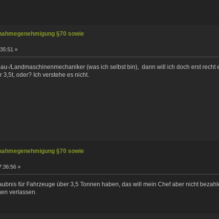
nahmegenehmigung §70 sowie
:35:51 »
u-/Landmaschinenmechaniker (was ich selbst bin), dann will ich doch erst recht e
3,5t, oder? Ich verstehe es nicht.
nahmegenehmigung §70 sowie
7:36:56 »
rlaubnis für Fahrzeuge über 3,5 Tonnen haben, das will mein Chef aber nicht bezahl
en verlassen.