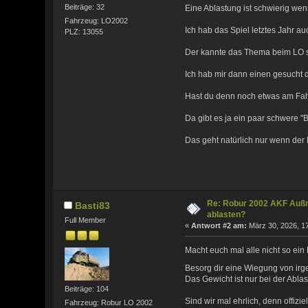
Beiträge: 32
Eine Ablastung ist schwierig wenn
Fahrzeug: LO2002
Ich hab das Spiel letztes Jahr a
PLZ: 13055
Der kannte das Thema beim LO s
Ich hab mir dann einen gesucht d
Hast du denn noch etwas am Fa
Da gibt es ja ein paar schwere "
Das geht natürlich nur wenn der P
Re: Robur 2002 AKF Auß
Basti83
ablasten?
Full Member
«
Antwort #2 am:
März 30, 2026, 17
Macht euch mal alle nicht so ein
Besorg dir eine Wiegung von ir
Das Gewicht ist nur bei der Ablas
Beiträge: 104
Sind wir mal ehrlich, denn offizie
Fahrzeug: Robur LO 2002