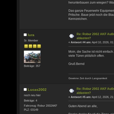
herunterbauen zum wiegen? Was r
Das ganze Feuerwehr Equipment 
Pritsche. Baue jetzt noch die Bl
Kennzeichen.
Re: Robur 2002 AKF Auß
lura
ablasten?
Sr. Member
«
Antwort #4 am:
April 10, 2026, 01
Moin, die Sache ist nicht einfac
viele Türen plötzlich offen.
Gruß Bernd
Beiträge: 357
Gewinne Zeit durch Langsamkeit
Re: Robur 2002 AKF Auß
Lucas2002
ablasten?
noch neu hier
«
Antwort #5 am:
April 12, 2026, 21
Beiträge: 4
Fahrzeug: Robur 2002AKF
Guten Abend an alle,
PLZ: 03149