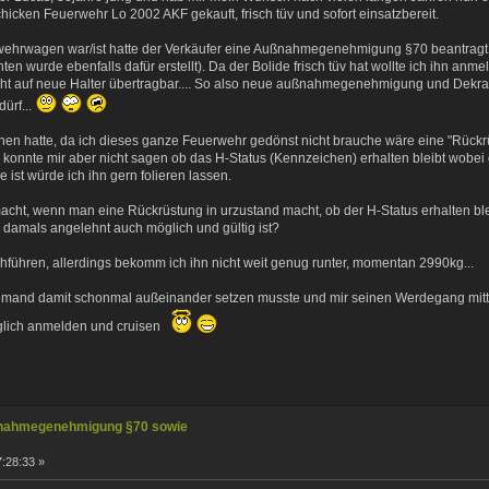
cken Feuerwehr Lo 2002 AKF gekauft, frisch tüv und sofort einsatzbereit.
uerwehrwagen war/ist hatte der Verkäufer eine Außnahmegenehmigung §70 beantrag
n wurde ebenfalls dafür erstellt). Da der Bolide frisch tüv hat wollte ich ihn anmel
 auf neue Halter übertragbar.... So also neue außnahmegenehmigung und Dekra
dürf...
hen hatte, da ich dieses ganze Feuerwehr gedönst nicht brauche wäre eine "Rückr
r konnte mir aber nicht sagen ob das H-Status (Kennzeichen) erhalten bleibt wobei d
 ist würde ich ihn gern folieren lassen.
cht, wenn man eine Rückrüstung in urzustand macht, ob der H-Status erhalten ble
 damals angelehnt auch möglich und gültig ist?
chführen, allerdings bekomm ich ihn nicht weit genug runter, momentan 2990kg...
mand damit schonmal außeinander setzen musste und mir seinen Werdegang mittei
öglich anmelden und cruisen
nahmegenehmigung §70 sowie
:28:33 »