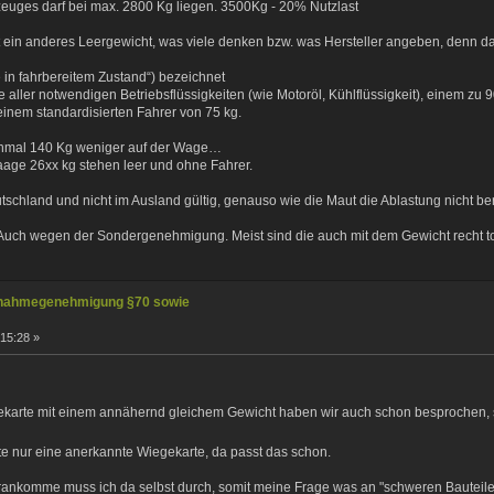
euges darf bei max. 2800 Kg liegen. 3500Kg - 20% Nutzlast
st ein anderes Leergewicht, was viele denken bzw. was Hersteller angeben, denn d
e in fahrbereitem Zustand“) bezeichnet
 aller notwendigen Betriebsflüssigkeiten (wie Motoröl, Kühlflüssigkeit), einem zu 9
inem standardisierten Fahrer von 75 kg.
chmal 140 Kg weniger auf der Wage…
aage 26xx kg stehen leer und ohne Fahrer.
utschland und nicht im Ausland gültig, genauso wie die Maut die Ablastung nicht ber
. Auch wegen der Sondergenehmigung. Meist sind die auch mit dem Gewicht recht to
nahmegenehmigung §70 sowie
:15:28 »
ekarte mit einem annähernd gleichem Gewicht haben wir auch schon besprochen,
hte nur eine anerkannte Wiegekarte, da passt das schon.
rankomme muss ich da selbst durch, somit meine Frage was an "schweren Bauteil