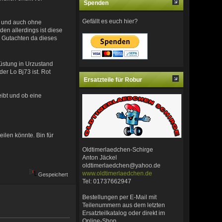
Spenden
Gefällt es euch hier?
t und auch ohne
den allerdings ist diese
 Gutachten da dieses
üstung in Urzustand
er Lo Bj73 ist. Rot
Ersatzteile für Robur
ibt und ob eine
len könnte. Bin für
Oldtimerlaedchen-Schirge
Anton Jäckel
oldtimerlaedchen@yahoo.de
www.oldtimerlaedchen.de
Gespeichert
Tel: 01737662947
Bestellungen per E-Mail mit
Teilenummern aus dem letzten
Ersatzteilkatalog oder direkt im
Online-Shop