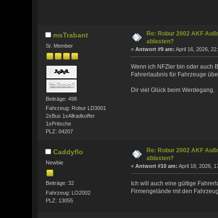
Re: Robur 2002 AKF Auß
msTrabant
ablasten?
Sr. Member
«
Antwort #9 am:
April 16, 2026, 22
Wenn ich NFZler bin oder auch Ba
Fahrerlaubnis für Fahrzeuge über 
Dir viel Glück beim Werdegang.
Beiträge: 498
Fahrzeug: Robur LD3001
2xBus 1xAllradkoffer
1xPritsche
PLZ: 04207
Re: Robur 2002 AKF Auß
Caddyflo
ablasten?
Newbie
«
Antwort #10 am:
April 18, 2026, 1
Beiträge: 32
Ich will auch eine gültige Fahre
Firmengelände mit den Fahrzeug
Fahrzeug: LO2002
PLZ: 13055