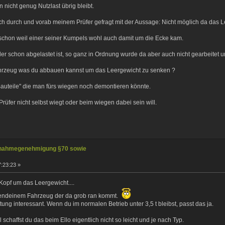
 nicht genug Nutzlast übrig bleibt.
uch durch und vorab meinem Prüfer gefragt mit der Aussage: Nicht möglich da das L
chon weil einer seiner Kumpels wohl auch damit um die Ecke kam.
er schon abgelastet ist, so ganz in Ordnung wurde da aber auch nicht gearbeitet u
hrzeug was du abbauen kannst um das Leergewicht zu senken ?
Bauteile" die man fürs wiegen noch demontieren könnte.
rüfer nicht selbst wiegt oder beim wiegen dabei sein will.
nahmegenehmigung §70 sowie
:23:23 »
 Kopf um das Leergewicht....
gendeinem Fahrzeug der da grob ran kommt.
tung interessant. Wenn du im normalen Betrieb unter 3,5 t bleibst, passt das ja.
ll schaffst du das beim Ello eigentlich nicht so leicht und je nach Typ.