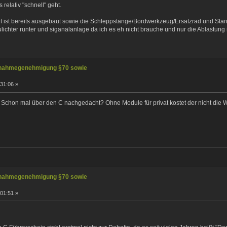
elativ "schnell" geht.
ist bereits ausgebaut sowie die Schleppstange/Bordwerkzeug/Ersatzrad und Stan
aulichter runter und siganalanlage da ich es eh nicht brauche und nur die Ablastu
nahmegenehmigung §70 sowie
:31:06 »
h. Schon mal über den C nachgedacht? Ohne Module für privat kostet der nicht die 
nahmegenehmigung §70 sowie
:01:51 »