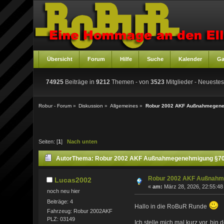
Übersicht
Forum
Hilfe
Suche
Kalender
Ga
74925
Beiträge in
9212
Themen - von
3523
Mitglieder
- Neuestes
Robur - Forum
»
Diskussion
»
Allgemeines
»
Robur 2002 AKF Außnahmegene
Seiten: [
1
]
Nach unten
Autor
Thema: Robur 2002 AKF Außnahmegenehmigung §70 
Robur 2002 AKF Außnahme
Lucas2002
«
am:
März 28, 2026, 22:55:48
noch neu hier
Beiträge: 4
Hallo in die RoBuR Runde
Fahrzeug: Robur 2002AKF
PLZ: 03149
Ich stelle mich mal kurz vor, bi