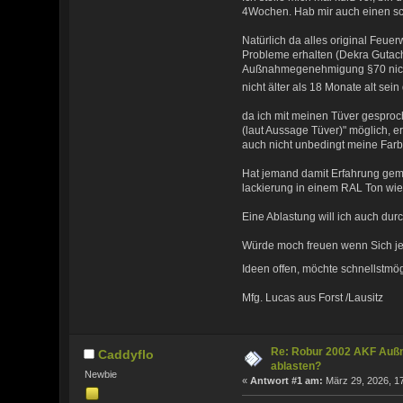
4Wochen. Hab mir auch einen schi
Natürlich da alles original Fe
Probleme erhalten (Dekra Gutachte
Außnahmegenehmigung §70 nicht
nicht älter als 18 Monate alt sein 
da ich mit meinen Tüver gesproc
(laut Aussage Tüver)" möglich, e
auch nicht unbedingt meine Farbe
Hat jemand damit Erfahrung gema
lackierung in einem RAL Ton wie
Eine Ablastung will ich auch dur
Würde moch freuen wenn Sich je
Ideen offen, möchte schnellstm
Mfg. Lucas aus Forst /Lausitz
Re: Robur 2002 AKF Auß
Caddyflo
ablasten?
Newbie
«
Antwort #1 am:
März 29, 2026, 17