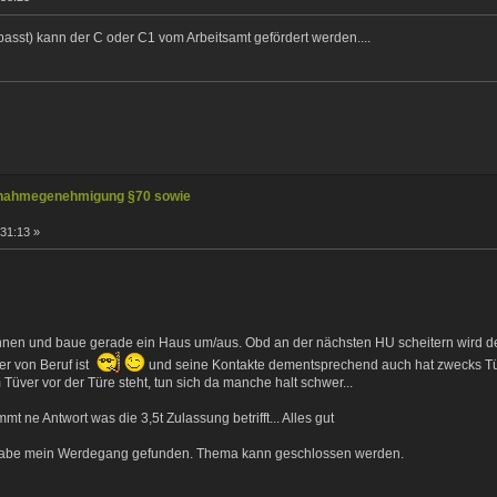
 passt) kann der C oder C1 vom Arbeitsamt gefördert werden....
nahmegenehmigung §70 sowie
:31:13 »
onnen und baue gerade ein Haus um/aus. Obd an der nächsten HU scheitern wird 
r von Beruf ist
und seine Kontakte dementsprechend auch hat zwecks Tü
Tüver vor der Türe steht, tun sich da manche halt schwer...
ne Antwort was die 3,5t Zulassung betrifft... Alles gut
, habe mein Werdegang gefunden. Thema kann geschlossen werden.