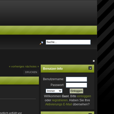
« vorheriges
nächstes »
Benutzer-Info
DRUCKEN
Benutzername:
Passwort:
Willkommen
Gast
. Bitte
einloggen
oder
registrieren
. Haben Sie Ihre
Aktivierungs E-Mail
übersehen?
lich erfüllt vor