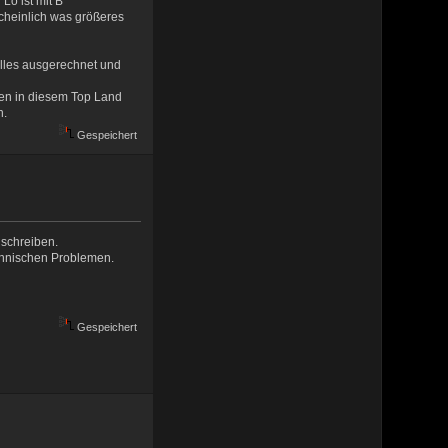
Lo ist mit B
scheinlich was größeres
lles ausgerechnet und
ten in diesem Top Land
n.
Gespeichert
schreiben.
echnischen Problemen.
Gespeichert