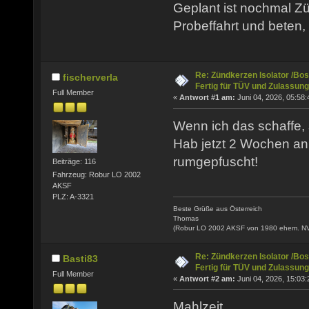
Geplant ist nochmal Zü
Probeffahrt und beten,
Re: Zündkerzen Isolator /Bos
fischerverla
Fertig für TÜV und Zulassung
Full Member
«
Antwort #1 am:
Juni 04, 2026, 05:58:
Wenn ich das schaffe, 
Hab jetzt 2 Wochen a
rumgepfuscht!
Beiträge: 116
Fahrzeug: Robur LO 2002
AKSF
PLZ: A-3321
Beste Grüße aus Österreich
Thomas
(Robur LO 2002 AKSF von 1980 ehem. N
Re: Zündkerzen Isolator /Bos
Basti83
Fertig für TÜV und Zulassung
Full Member
«
Antwort #2 am:
Juni 04, 2026, 15:03:
Mahlzeit.....