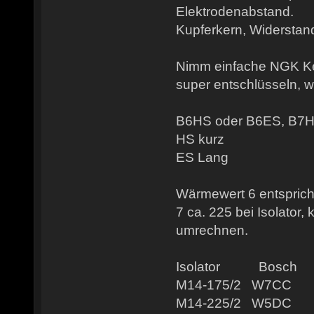
Elektrodenabstand.
Kupferkern, Widerstan
Nimm einfache NGK Ker
super entschlüsseln, w
B6HS oder B6ES, B7
HS kurz
ES Lang
Wärmewert 6 entspricht
7 ca. 225 bei Isolator,
umrechnen.
Isolator Bosc
M14-175/2 W7C
M14-225/2 W5D