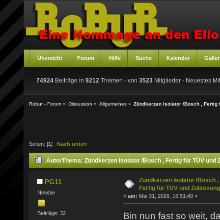
Übersicht
Forum
Hilfe
Suche
Kalender
Galler
74924
Beiträge in
9212
Themen - von
3523
Mitglieder
- Neuestes Mit
Robur - Forum
»
Diskussion
»
Allgemeines
»
Zündkerzen Isolator /Bosch , Fertig
Seiten: [
1
]
Nach unten
Autor
Thema: Zündkerzen Isolator /Bosch , Fertig für TÜV und
Zündkerzen Isolator /Bosch ,
PG11
Fertig für TÜV und Zulassung
Newbie
«
am:
Mai 31, 2026, 16:51:49 »
Beiträge: 32
Bin nun fast so weit, 