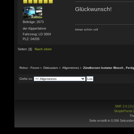
Glückwunsch!
Beiträge: 2673
der Kipperfahrer
immer schön voll
Fahrzeug: LD 3004
PLZ: 04205
Seiten: [
1
]
Nach oben
Robur - Forum
»
Diskussion
»
Allgemeines
»
Zündkerzen Isolator /Bosch , Fert
Gehe zu:
SMF 2.0.13
SimplePortal 
Th
Seite erstellt in 0.096 Sekunde