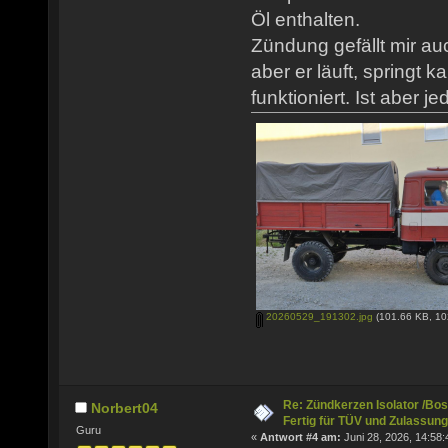
Öl enthalten.
Zündung gefällt mir au
aber er läuft, springt k
funktioniert. Ist aber j
20260529_191302.jpg
(101.66 KB, 10
Re: Zündkerzen Isolator /Bos
Norbert04
Fertig für TÜV und Zulassung
Guru
«
Antwort #4 am:
Juni 28, 2026, 14:58: