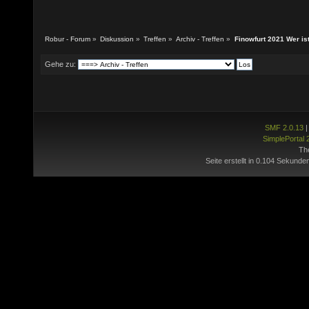
Robur - Forum
»
Diskussion
»
Treffen
»
Archiv - Treffen
»
Finowfurt 2021 Wer is
Gehe zu:
SMF 2.0.13
SimplePortal 
Th
Seite erstellt in 0.104 Sekunde