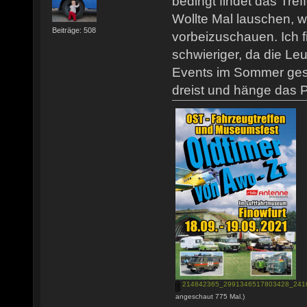
bedingt findet das Tref
Wollte Mal lauschen, 
Beiträge: 508
vorbeizuschauen. Ich f
schwieriger, da die Le
Events im Sommer gesät
dreist und hänge das Pl
214842365_2991346517803428_2416
angeschaut 775 Mal.)