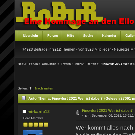
Übersicht
Forum
Hilfe
Suche
Kalender
Galler
74923
Beiträge in
9212
Themen - von
3523
Mitglieder
- Neuestes Mit
Robur - Forum
»
Diskussion
»
Treffen
»
Archiv - Treffen
»
Finowfurt 2021 Wer ist
Seiten: [
1
]
Nach unten
Autor
Thema: Finowfurt 2021 Wer ist dabei? (Gelesen 27061 m
Finowfurt 2021 Wer ist dabei?
mirkanic12
«
am:
September 06, 2021, 13:51:1
Hero Member
Wer kommt alles nach