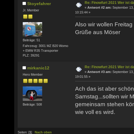
Re: Finowfurt 2021 Wer ist d
Stoyefahrer
«
Antwort #2 am:
September 13,
Jr. Member
10:15:44 »
Also wir wollen Freita
Grüße aus Möser
Beiträge: 51
Fahrzeug: 3001 MZ B20 Womo
+ EMW R35 Transporter
PLZ: 39291
Re: Finowfurt 2021 Wer ist d
mirkanic12
«
Antwort #3 am:
September 13,
Hero Member
19:01:55 »
Ach das ist aber schö
Samstag...sollten wir 
gemeinsam stehen kön
Beiträge: 508
wie voll es wird.
Seiten: [
1
]
Nach oben