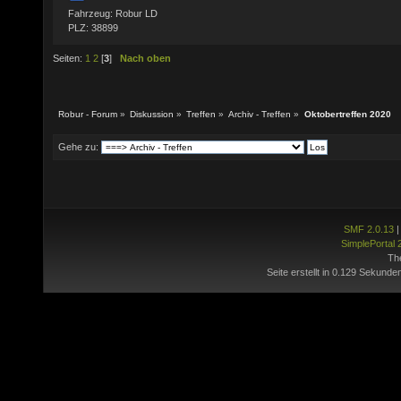
Fahrzeug: Robur LD
PLZ: 38899
Seiten:
1
2
[
3
]
Nach oben
Robur - Forum
»
Diskussion
»
Treffen
»
Archiv - Treffen
»
Oktobertreffen 2020
Gehe zu:
SMF 2.0.13
SimplePortal 
Th
Seite erstellt in 0.129 Sekunde