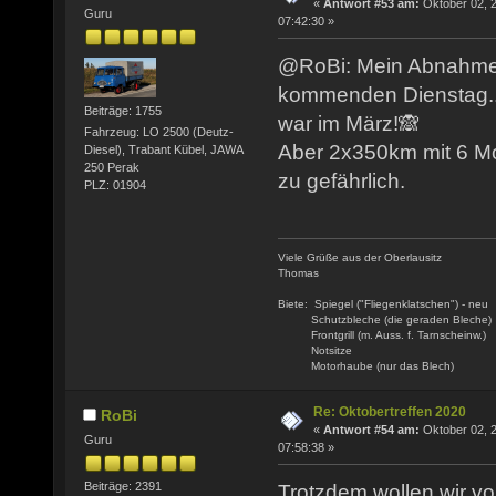
«
Antwort #53 am:
Oktober 02, 
Guru
07:42:30 »
@RoBi: Mein Abnahmet
kommenden Dienstag...
Beiträge: 1755
war im März!🙈
Fahrzeug: LO 2500 (Deutz-
Aber 2x350km mit 6 Mo
Diesel), Trabant Kübel, JAWA
250 Perak
zu gefährlich.
PLZ: 01904
Viele Grüße aus der Oberlausitz
Thomas
Biete: Spiegel ("Fliegenklatschen") - neu
Schutzbleche (die geraden Bleche)
Frontgrill (m. Auss. f. Tarnscheinw.)
Notsitze
Motorhaube (nur das Blech)
Re: Oktobertreffen 2020
RoBi
«
Antwort #54 am:
Oktober 02, 
Guru
07:58:38 »
Beiträge: 2391
Trotzdem wollen wir v