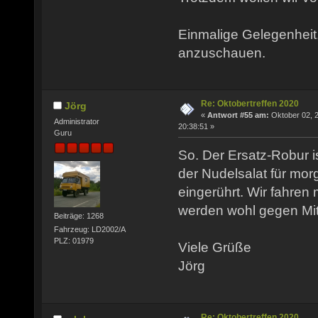
Einmalige Gelegenheit,
anzuschauen.
Re: Oktobertreffen 2020
Jörg
«
Antwort #55 am:
Oktober 02, 
Administrator
20:38:51 »
Guru
So. Der Ersatz-Robur is
der Nudelsalat für mor
eingerührt. Wir fahren
werden wohl gegen Mit
Beiträge: 1268
Fahrzeug: LD2002/A
PLZ: 01979
Viele Grüße
Jörg
Re: Oktobertreffen 2020