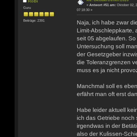
Re: Oktobertreffen 2020
RoBi
«
Antwort #51 am:
Oktober 02, 
Guru
07:18:30 »
Beiträge: 2391
Naja, ich habe zwar d
Limit-Abschleppkarte, 
seit 05 abgelaufen. So
Untersuchung soll man 
der Gesetzgeber inzwi
die Toleranzgrenzen 
muss es ja nicht provo
Manchmal soll es eben
erfährt man oft erst da
Habe leider aktuell kein
ich das Getriebe noch 
irgendwas in der Betät
also der Kulissen-Sch