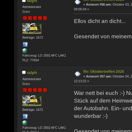
ralph
«
Antwort #56 am:
Oktober 03, 
Administrator
09:05:04 »
Guru
Ellos dicht an dicht...
Gesendet von meinem P
Beiträge: 1672
Fahrzeug: LO 2002 AFC LAK1
PLZ: 77654
Re: Oktobertreffen 2020
ralph
«
Antwort #57 am:
Oktober 04, 
Administrator
12:13:22 »
Guru
War nett bei euch :-) N
Stück auf dem Heimwe
der Autobahn. Ein- und
Beiträge: 1672
wunderbar :-)
Fahrzeug: LO 2002 AFC LAK1
Gesendet von meinem P