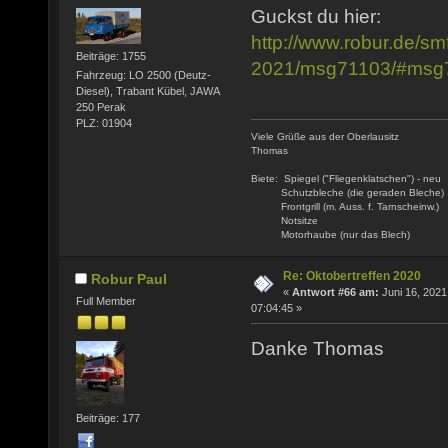
Guckst du hier:
http://www.robur.de/smf
Beiträge: 1755
2021/msg71103/#msg
Fahrzeug: LO 2500 (Deutz-
Diesel), Trabant Kübel, JAWA
250 Perak
PLZ: 01904
Viele Grüße aus der Oberlausitz
Thomas
Biete: Spiegel ("Fliegenklatschen") - neu
Schutzbleche (die geraden Bleche)
Frontgrill (m. Auss. f. Tarnscheinw.)
Notsitze
Motorhaube (nur das Blech)
Re: Oktobertreffen 2020
Robur Paul
«
Antwort #66 am:
Juni 16, 2021
Full Member
07:04:45 »
Danke Thomas
Beiträge: 177