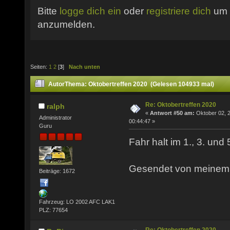
Bitte
logge dich ein
oder
registriere dich
um 
anzumelden.
Seiten:
1
2
[
3
]
Nach unten
Autor
Thema: Oktobertreffen 2020 (Gelesen 104933 mal)
Re: Oktobertreffen 2020
ralph
«
Antwort #50 am:
Oktober 02, 
Administrator
00:44:47 »
Guru
Fahr halt im 1., 3. und 
Gesendet von meinem P
Beiträge: 1672
Fahrzeug: LO 2002 AFC LAK1
PLZ: 77654