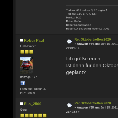
Trabant 601 deluxe Bj 70 orginal!
Trabant 1.1U LPG,G-Kat
Multicar M25
Robur Koffer
Robur Doppelkabine
Robur LO 1801A mit Motor Ld 3001
Re: Oktobertreffen 2020
Robur Paul
«
Antwort #64 am:
Juni 15, 2021
Full Member
21:01:48 »
Ich grüße euch.
Ist denn für den Oktobe
geplant?
Beiträge: 177
Fahrzeug: Robur LD
PLZ: 38899
Re: Oktobertreffen 2020
Ello_2500
«
Antwort #65 am:
Juni 15, 2021
Guru
21:42:58 »