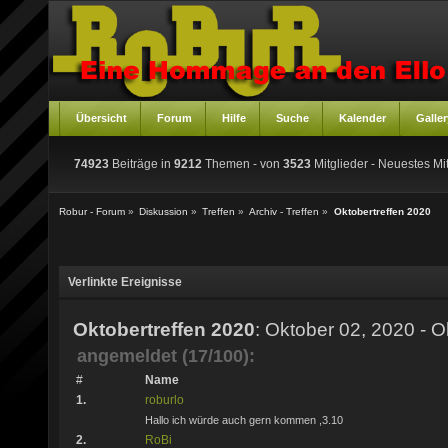
Übersicht
Forum
Hilfe
Suche
Kalender
Galler
74923
Beiträge in
9212
Themen - von
3523
Mitglieder
- Neuestes Mit
Robur - Forum
»
Diskussion
»
Treffen
»
Archiv - Treffen
»
Oktobertreffen 2020
Verlinkte Ereignisse
Oktobertreffen 2020
: Oktober 02, 2020 - 
angemeldet (17/100):
#
Name
1.
roburlo
Hallo ich würde auch gern kommen ,3.10
2.
RoBi