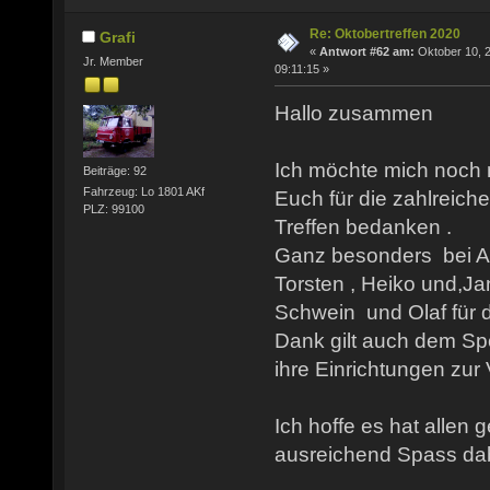
Re: Oktobertreffen 2020
Grafi
«
Antwort #62 am:
Oktober 10, 
Jr. Member
09:11:15 »
Hallo zusammen
Ich möchte mich noch 
Beiträge: 92
Fahrzeug: Lo 1801 AKf
Euch für die zahlreich
PLZ: 99100
Treffen bedanken .
Ganz besonders bei Ar
Torsten , Heiko und,Ja
Schwein und Olaf für d
Dank gilt auch dem Spo
ihre Einrichtungen zur 
Ich hoffe es hat allen g
ausreichend Spass dab