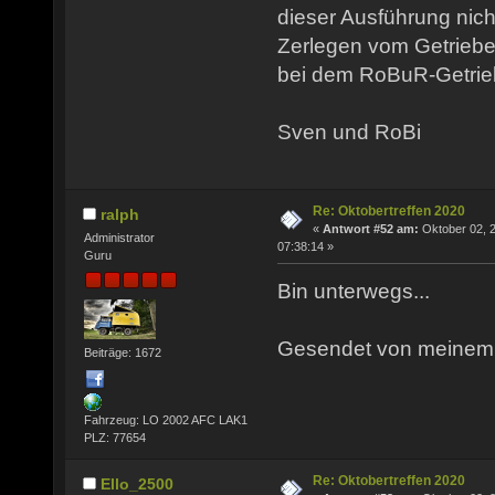
dieser Ausführung nic
Zerlegen vom Getriebe
bei dem RoBuR-Getrie
Sven und RoBi
Re: Oktobertreffen 2020
ralph
«
Antwort #52 am:
Oktober 02, 
Administrator
07:38:14 »
Guru
Bin unterwegs...
Gesendet von meinem P
Beiträge: 1672
Fahrzeug: LO 2002 AFC LAK1
PLZ: 77654
Re: Oktobertreffen 2020
Ello_2500