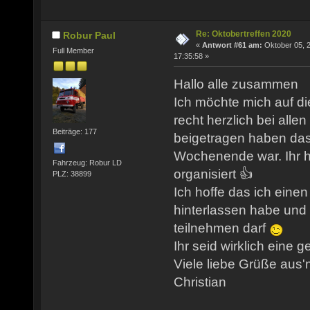
Re: Oktobertreffen 2020
Robur Paul
«
Antwort #61 am:
Oktober 05, 
Full Member
17:35:58 »
Hallo alle zusammen
Ich möchte mich auf 
recht herzlich bei all
Beiträge: 177
beigetragen haben das
Wochenende war. Ihr h
Fahrzeug: Robur LD
organisiert 👍
PLZ: 38899
Ich hoffe das ich eine
hinterlassen habe und
teilnehmen darf
Ihr seid wirklich eine g
Viele liebe Grüße aus
Christian