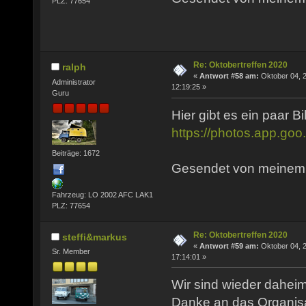
PLZ: 77654
Re: Oktobertreffen 2020
ralph
«
Antwort #58 am:
Oktober 04, 
Administrator
12:19:25 »
Guru
Hier gibt es ein paar B
https://photos.app.goo
Beiträge: 1672
Gesendet von meinem P
Fahrzeug: LO 2002 AFC LAK1
PLZ: 77654
Re: Oktobertreffen 2020
steffi&markus
«
Antwort #59 am:
Oktober 04, 
Sr. Member
17:14:01 »
Wir sind wieder daheim
Danke an das Organis