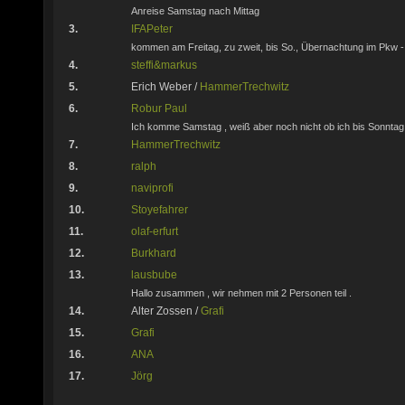
Anreise Samstag nach Mittag
3.
IFAPeter
kommen am Freitag, zu zweit, bis So., Übernachtung im Pkw - 
4.
steffi&markus
5.
Erich Weber /
HammerTrechwitz
6.
Robur Paul
Ich komme Samstag , weiß aber noch nicht ob ich bis Sonntag
7.
HammerTrechwitz
8.
ralph
9.
naviprofi
10.
Stoyefahrer
11.
olaf-erfurt
12.
Burkhard
13.
lausbube
Hallo zusammen , wir nehmen mit 2 Personen teil .
14.
Alter Zossen /
Grafi
15.
Grafi
16.
ANA
17.
Jörg