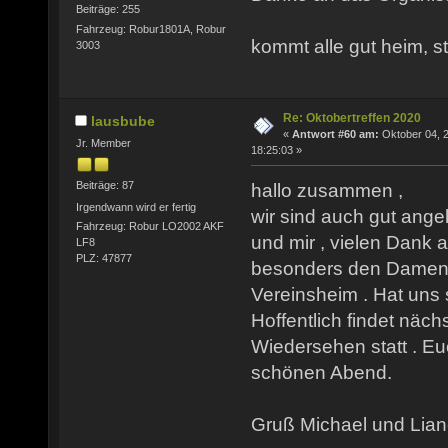
Beiträge: 255
Fahrzeug: Robur1801A, Robur
kommt alle gut heim, s
3003
Re: Oktobertreffen 2020
lausbube
«
Antwort #60 am:
Oktober 04, 
Jr. Member
18:25:03 »
Beiträge: 87
hallo zusammen ,
Irgendwann wird er fertig
wir sind auch gut ang
Fahrzeug: Robur LO2002 AKF
und mir , vielen Dank 
LF8
PLZ: 47877
besonders den Damen 
Vereinsheim . Hat uns s
Hoffentlich findet näc
Wiedersehen statt . Eu
schönen Abend.
Gruß Michael und Lia