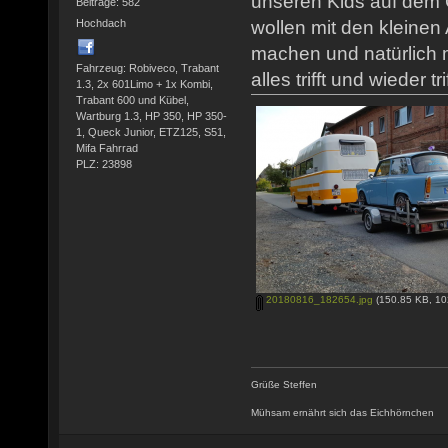
unseren Kids auf dem 
Beiträge: 582
Hochdach
wollen mit den kleinen
machen und natürlich
Fahrzeug: Robiveco, Trabant
alles trifft und wieder trif
1.3, 2x 601Limo + 1x Kombi,
Trabant 600 und Kübel,
Wartburg 1.3, HP 350, HP 350-
1, Queck Junior, ETZ125, S51,
Mifa Fahrrad
PLZ: 23898
20180816_182654.jpg
(150.85 KB, 10
Grüße Steffen
Mühsam ernährt sich das Eichhörnchen