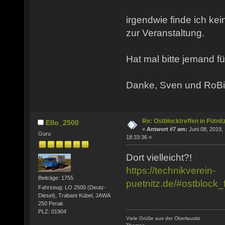
irgendwie finde ich ke
zur Veranstaltung.
Hat mal bitte jemand f
Danke, Sven und RoBi
Re: Ostblocktreffen in Pütnit
Ello_2500
«
Antwort #7 am:
Juni 08, 2019,
Guru
18:33:36 »
Dort vielleicht?!
https://technikverein-
Beiträge: 1755
puetnitz.de/#ostblock_
Fahrzeug: LO 2500 (Deutz-
Diesel), Trabant Kübel, JAWA
250 Perak
PLZ: 01904
Viele Grüße aus der Oberlausitz