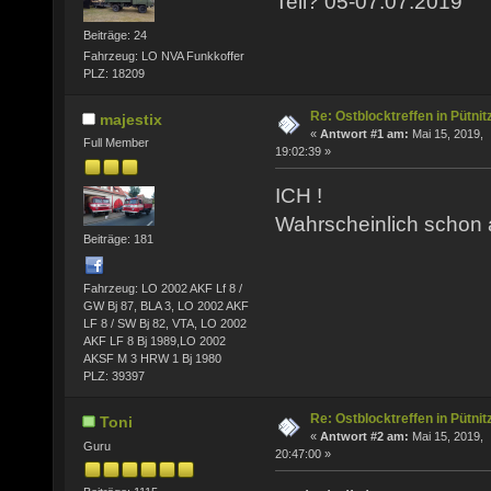
Teil? 05-07.07.2019
Beiträge: 24
Fahrzeug: LO NVA Funkkoffer
PLZ: 18209
Re: Ostblocktreffen in Pütnit
majestix
«
Antwort #1 am:
Mai 15, 2019,
Full Member
19:02:39 »
ICH !
Wahrscheinlich schon
Beiträge: 181
Fahrzeug: LO 2002 AKF Lf 8 /
GW Bj 87, BLA 3, LO 2002 AKF
LF 8 / SW Bj 82, VTA, LO 2002
AKF LF 8 Bj 1989,LO 2002
AKSF M 3 HRW 1 Bj 1980
PLZ: 39397
Re: Ostblocktreffen in Pütnit
Toni
«
Antwort #2 am:
Mai 15, 2019,
Guru
20:47:00 »