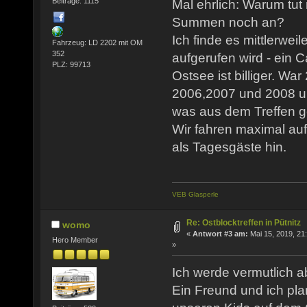
Beiträge: 1115
Mal ehrlich: Warum tut
Summen noch an?
Ich finde es mittlerwe
Fahrzeug: LD 2202 mit OM
352
aufgerufen wird - ein C
PLZ: 99713
Ostsee ist billiger. Wa
2006,2007 und 2008 un
was aus dem Treffen g
Wir fahren maximal au
als Tagesgäste hin.
VEB Glasperle
Re: Ostblocktreffen in Pütnitz
womo
«
Antwort #3 am:
Mai 15, 2019, 21
Hero Member
»
Ich werde vermutlich ab
Ein Freund und ich pl