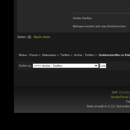
Grüße Steffen
Mühsam ernährt sich das Eichhörnchen
Seiten: [
1
]
Nach oben
Robur - Forum
»
Diskussion
»
Treffen
»
Archiv - Treffen
»
Ostblocktreffen in Püt
Gehe zu:
SMF 2.0.13
SimplePortal 
Th
Seite erstellt in 0.211 Sekunden