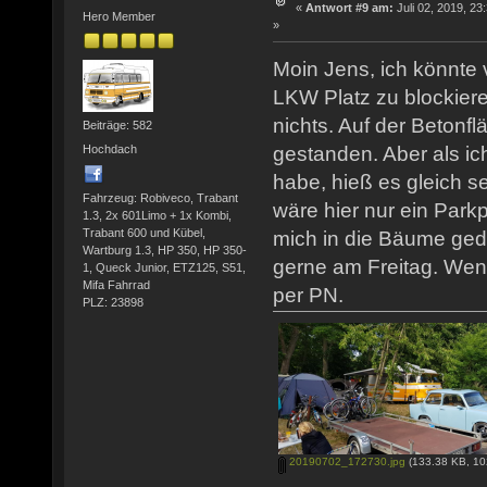
«
Antwort #9 am:
Juli 02, 2019, 23
Hero Member
»
Moin Jens, ich könnte
LKW Platz zu blockier
nichts. Auf der Betonfl
Beiträge: 582
Hochdach
gestanden. Aber als ic
habe, hieß es gleich se
Fahrzeug: Robiveco, Trabant
wäre hier nur ein Park
1.3, 2x 601Limo + 1x Kombi,
Trabant 600 und Kübel,
mich in die Bäume gedr
Wartburg 1.3, HP 350, HP 350-
gerne am Freitag. We
1, Queck Junior, ETZ125, S51,
Mifa Fahrrad
per PN.
PLZ: 23898
20190702_172730.jpg
(133.38 KB, 10