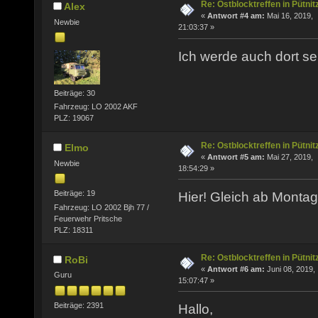
Re: Ostblocktreffen in Pütnit
Alex
«
Antwort #4 am:
Mai 16, 2019,
Newbie
21:03:37 »
Ich werde auch dort s
Beiträge: 30
Fahrzeug: LO 2002 AKF
PLZ: 19067
Re: Ostblocktreffen in Pütnit
Elmo
«
Antwort #5 am:
Mai 27, 2019,
Newbie
18:54:29 »
Beiträge: 19
Hier! Gleich ab Mont
Fahrzeug: LO 2002 Bjh 77 /
Feuerwehr Pritsche
PLZ: 18311
Re: Ostblocktreffen in Pütnit
RoBi
«
Antwort #6 am:
Juni 08, 2019,
Guru
15:07:47 »
Beiträge: 2391
Hallo,