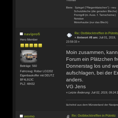
Thomas
Biete: Spiegel ("Fliegenklatschen") - neu
Schutzbleche (die geraden Bleche)
Frontgrill (m. Auss. f. Tarnscheinw.)
Notsitze
Motorhaube (nur das Blech)
Re: Ostblocktreffen in Pütnit
naviprofi
«
Antwort #8 am:
Juli 01, 2019,
Hero Member
23:59:33 »
Moin zusammen, kann
Forum ein Plätzchen fr
Donnerstag los und wer
Beiträge: 560
Fahrzeug: Robur LO2202
aufschlagen, bei der E
Eigenbaukoffer mit DEUTZ
anders.
BF4L913C
PLZ: 48432
VG Jens
«
Letzte Änderung: Juli 02, 2019, 09:24:1
lächelnd aus dem Münsterland der Navipro
Re: Ostblocktreffen in Pütnitz
womo