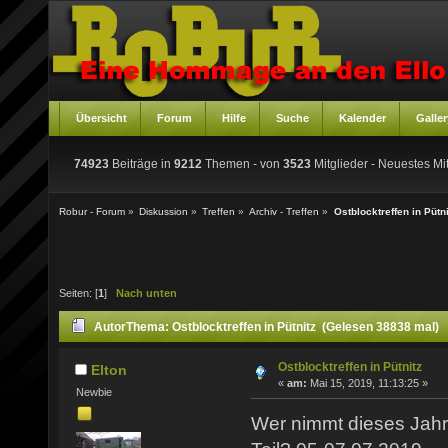
Übersicht
Forum
Hilfe
Suche
Kalender
Galler
74923
Beiträge in
9212
Themen - von
3523
Mitglieder
- Neuestes Mit
Robur - Forum
»
Diskussion
»
Treffen
»
Archiv - Treffen
»
Ostblocktreffen in Pütni
Seiten: [
1
]
Nach unten
Autor
Thema: Ostblocktreffen in Pütnitz (Gelesen 38838 mal)
Ostblocktreffen in Pütnitz
Elton
«
am:
Mai 15, 2019, 11:13:25 »
Newbie
Wer nimmt dieses Jahr