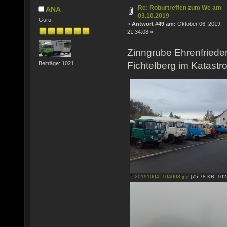
Re: Roburtreffen zum We am
ANA
03.10.2019
Guru
«
Antwort #49 am:
Oktober 06, 2019,
21:34:08 »
Zinngrube Ehrenfriede
Fichtelberg im Katastr
Beiträge: 1021
20191004_104008.jpg
(75.78 KB, 102