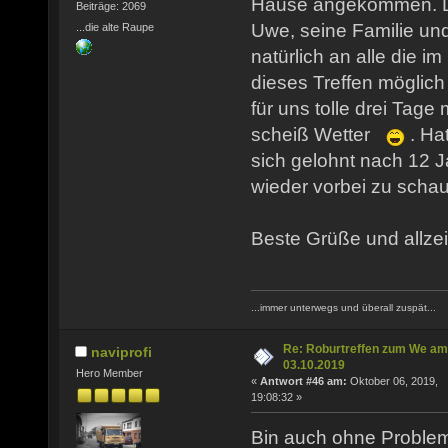
Hause angekommen. D
Beiträge: 2069
Uwe, seine Familie u
...die alte Raupe
natürlich an alle die i
dieses Treffen möglic
für uns tolle drei Tage
scheiß Wetter
. Ha
sich gelohnt nach 12 
wieder vorbei zu scha
Beste Grüße und allzeit
...immer unterwegs und überall zuspät...
Re: Roburtreffen zum We am
naviprofi
03.10.2019
Hero Member
«
Antwort #46 am:
Oktober 06, 2019,
19:08:32 »
Bin auch ohne Problem