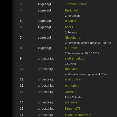
3.
zugesagt
Thomas Bräuer
4.
zugesagt
Burkhard
2 Personen
5.
zugesagt
naviprofi
6.
zugesagt
hoffi313
1 Person
7.
zugesagt
Stoyefahrer
2 Personen, ohne Frühstück, Do-So
8.
zugesagt
IFAPeter
2 Personen, ab 02.10.2019
9.
unbestätigt
steffi&markus
1+1 Kind
10.
unbestätigt
robuveco
und Frank Laufer, gesamt 4 Pers.
11.
unbestätigt
alter zossen
12.
unbestätigt
olaf-erfurt
13.
unbestätigt
Хелмар
Ich + 2 Kinder
14.
unbestätigt
msTrabant
15.
unbestätigt
Kruemel78
16.
unbestätigt
HammerTrechwitz