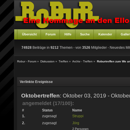
Übersicht
Forum
Hilfe
Suche
Kalender
Galler
74928
Beiträge in
9212
Themen - von
3526
Mitglieder
- Neuestes Mit
Robur - Forum
»
Diskussion
»
Treffen
»
Archiv - Treffen
»
Roburtreffen zum We a
Verlinkte Ereignisse
Oktobertreffen
: Oktober 03, 2019 - Oktobe
angemeldet (17/100):
#
Status
Name
1.
zugesagt
Struppi
2.
zugesagt
Jörg
2 Personen