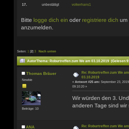
17.
unbestätigt
volkerhans1
Bitte
logge dich ein
oder
registriere dich
um 
anzumelden.
Seiten:
1
[
2
]
3
Nach unten
Autor
Thema: Roburtreffen zum We am 03.10.2019 (Gelesen 9
Re: Roburtreffen zum We am
Thomas Bräuer
03.10.2019
Newbie
«
Antwort #25 am:
September 23, 2019
09:10:20 »
Wir würden den 3. Und
anderen Tage sind wir 
Beiträge: 10
Re: Roburtreffen zum We am
ANA