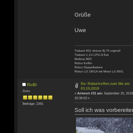
Grüße
Uwe
Trabant 601 deluxe Bj 70 orginal!
Trabant 1.1U LPG,G-Kat
Multicar M25
Robur Koffer
Robur Doppelkabine
Robur LO 1801A mit Motor Ld 3001
Re: Roburtreffen zum We am
RoBi
03.10.2019
Guru
«
Antwort #31 am:
September 25, 2019
20:39:03 »
Beiträge: 2391
Soll ich was vorberei