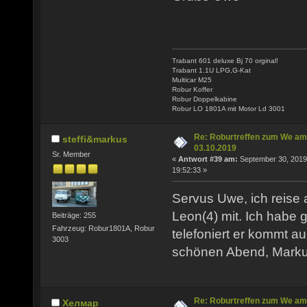
Trabant 601 deluxe Bj 70 orginal!
Trabant 1.1U LPG,G-Kat
Multicar M25
Robur Koffer
Robur Doppelkabine
Robur LO 1801A mit Motor Ld 3001
Re: Roburtreffen zum We am
steffi&markus
03.10.2019
Sr. Member
«
Antwort #39 am:
September 30, 2019
19:52:33 »
Servus Uwe, ich reise
Leon(4) mit. Ich habe 
Beiträge: 255
Fahrzeug: Robur1801A, Robur
telefoniert er kommt a
3003
schönen Abend, Marku
Re: Roburtreffen zum We am
Хелмар