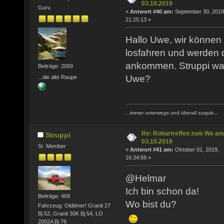
03.10.2019
Guru
«
Antwort #40 am:
September 30, 2019
21:25:13 »
Hallo Uwe, wir können 
losfahren und werden
ankommen. Struppi wan
Beiträge: 2069
Uwe?
...die alte Raupe
...immer unterwegs und überall zuspät...
Re: Roburtreffen zum We am
Struppi
03.10.2019
Sr. Member
«
Antwort #41 am:
Oktober 01, 2019,
16:34:59 »
@Helmar
Ich bin schon da!
Beiträge: 469
Wo bist du?
Fahrzeug: Oldtimer! Granit 27
Bj 52, Granit 30K Bj 54, LO
2002A Bj 76