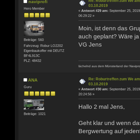
Re: Roburtreffen zum We am
naviprofi
03.10.2019
Hero Member
«
Antwort #29 am:
September 25, 2019
06:29:22 »
Moin, ist denn das Gru
auch geplant? Wäre ja 
Beiträge: 560
VG Jens
Fahrzeug: Robur LO2202
Eigenbaukoffer mit DEUTZ
BF4L913C
PLZ: 48432
lächelnd aus dem Münsterland der Navipro
Re: Roburtreffen zum We am
ANA
03.10.2019
Guru
«
Antwort #30 am:
September 25, 2019
20:24:56 »
Hallo 2 mal Jens,
Beiträge: 1021
Geht klar und wenn das
Bergwertung auf jedenf