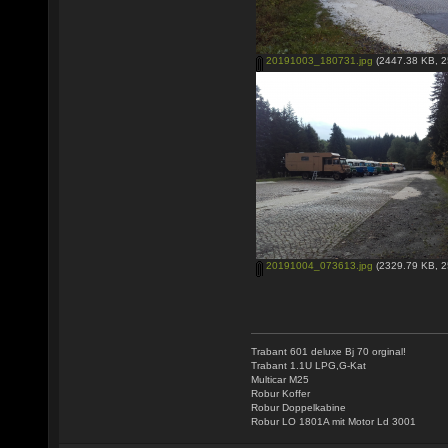
20191003_180731.jpg
(2447.38 KB, 2
20191004_073613.jpg
(2329.79 KB, 2
Trabant 601 deluxe Bj 70 orginal!
Trabant 1.1U LPG,G-Kat
Multicar M25
Robur Koffer
Robur Doppelkabine
Robur LO 1801A mit Motor Ld 3001