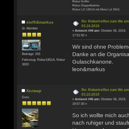
Robur Koffer
Robur Doppelkabine
Robur LO 1801A mit Motor Ld 3001
Re: Roburtreffen zum We am
steffi&markus
03.10.2019
Sr. Member
«
Antwort #44 am:
Oktober 06, 2019,
17:51:50 »
Wir sind ohne Proble
Danke an die Organisa
Beiträge: 255
Fahrzeug: Robur1801A, Robur
Gulaschkanone.
3003
leon&markus
Re: Roburtreffen zum We am
Хелмар
03.10.2019
Guru
«
Antwort #45 am:
Oktober 06, 2019,
18:57:30 »
So ich wollte mich auc
nach ruhiger und staufr