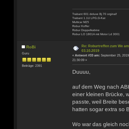
Trabant 601 deluxe Bj 70 orginal!
Trabant 1.1U LPG,G-Kat
Multicar M25
Robur Koffer
Robur Doppelkabine
Robur LO 1801A mit Motor Ld 3001
Re: Roburtreffen zum We am
RoBi
03.10.2019
Guru
«
Antwort #33 am:
September 25, 2019
21:30:09 »
Beiträge: 2391
Duuuu,
auf dem Weg nach ABH 
einer kleinen Brücke, 
passte, weil Breite bes
hatten sogar extra so 
Wo war das gleich noc