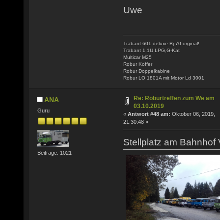
Uwe
Trabant 601 deluxe Bj 70 orginal!
Trabant 1.1U LPG,G-Kat
Multicar M25
Robur Koffer
Robur Doppelkabine
Robur LO 1801A mit Motor Ld 3001
Re: Roburtreffen zum We am
ANA
03.10.2019
Guru
«
Antwort #48 am:
Oktober 06, 2019,
21:30:48 »
Stellplatz am Bahnhof 
Beiträge: 1021