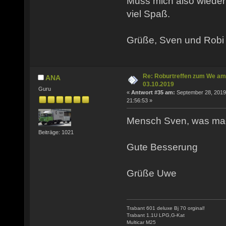
Muss mich also wiede
viel Spaß.
Grüße, Sven und Robi
Re: Roburtreffen zum We am
ANA
03.10.2019
Guru
«
Antwort #35 am:
September 28, 2019
21:56:53 »
Mensch Sven, was mac
Beiträge: 1021
Gute Besserung
Grüße Uwe
Trabant 601 deluxe Bj 70 orginal!
Trabant 1.1U LPG,G-Kat
Multicar M25