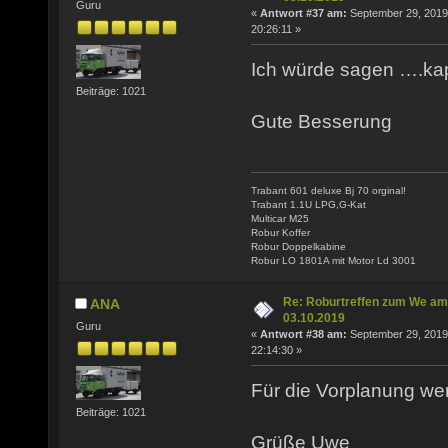
Guru
«
Antwort #37 am:
September 29, 2019
20:26:11 »
Ich würde sagen ….ka
Beiträge: 1021
Gute Besserung
Trabant 601 deluxe Bj 70 orginal!
Trabant 1.1U LPG,G-Kat
Multicar M25
Robur Koffer
Robur Doppelkabine
Robur LO 1801A mit Motor Ld 3001
Re: Roburtreffen zum We am
ANA
03.10.2019
Guru
«
Antwort #38 am:
September 29, 2019
22:14:30 »
Für die Vorplanung wer
Beiträge: 1021
Grüße Uwe