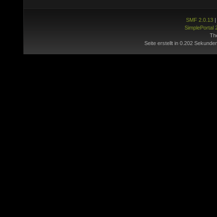
SMF 2.0.13
SimplePortal 
Th
Seite erstellt in 0.202 Sekunde