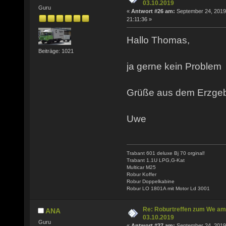
03.10.2019
Guru
«
Antwort #26 am:
September 24, 2019
21:11:36 »
Hallo Thomas,
Beiträge: 1021
ja gerne kein Problem
Grüße aus dem Erzgeb
Uwe
Trabant 601 deluxe Bj 70 orginal!
Trabant 1.1U LPG,G-Kat
Multicar M25
Robur Koffer
Robur Doppelkabine
Robur LO 1801A mit Motor Ld 3001
Re: Roburtreffen zum We am
ANA
03.10.2019
Guru
«
Antwort #27 am:
September 24, 2019