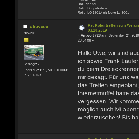
Robur Koffer
Robur Doppelkabine
Robur LO 1801A mit Motor Ld 3001
Re: Roburtreffen zum We am
robuveco
03.10.2019
Newbie
«
Antwort #28 am:
September 24, 2019
23:04:08 »
Hallo Uwe, wir sind au
ich sowie Frank Laufer
Beiträge: 7
du beim Dreieckrennen 
Fahrzeug: B21, Mz, B1000KB
PLZ: 02763
mir gesagt. Für uns wa
das Treffen eingeplant,
Internetmuffel hatte d
vergessen. Wir kommen
möglich auch Mi abend
wiederzusehen! Bis ba