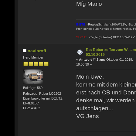
Mfg Mario
BIETE:
-Regler(Schalter) 200W/12V, -Stec
Frontscheibe,2x Kotflügel hinten rechts, Fa
SUCHE:
-Regler(Schalter) RFC 130W/12V
Re: Roburtreffen zum We am
naviprofi
03.10.2019
Hero Member
«
Antwort #42 am:
Oktober 01, 2019,
19:50:39 »
Moin Uwe,
komme mit dem kleinen
Beiträge: 560
erst nach CB und Donn
Fahrzeug: Robur LO2202
Eigenbaukoffer mit DEUTZ
denke mal, wir werden
BF4L913C
aufschlagen...
PLZ: 48432
VG Jens