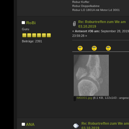
Robur Koffer
Robur Doppelkabine
Robur LO 1801A mit Motor Ld 3001
Re: Roburtreffen zum We am
RoBi
03.10.2019
Guru
«
Antwort #36 am:
September 28, 2019
23:59:28 »
Beiträge: 2391
IMG001.jpg
(8.1 KB, 122x143 - angesc
Re: Roburtreffen zum We am
ANA
03.10.2019