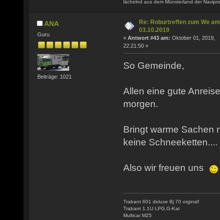
lächelnd aus dem Münsterland der Navipro
Re: Roburtreffen zum We am
ANA
03.10.2019
Guru
«
Antwort #43 am:
Oktober 01, 2019,
22:21:50 »
So Gemeinde,
Beiträge: 1021
Allen eine gute Anreise
morgen.
Bringt warme Sachen mi
keine Schneeketten....
Also wir freuen uns
Trabant 601 deluxe Bj 70 orginal!
Trabant 1.1U LPG,G-Kat
Multicar M25