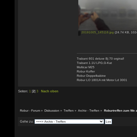
20191005_145116.jpg
(24.74 KB, 102
Trabant 601 deluxe Bj 70 orginal!
Trabant 1.1U LPG,G-Kat
Multicar M25
Robur Koffer
Robur Doppelkabine
Robur LO 1801A mit Motor Ld 3001
Seiten:
1
[
2
]
3
Nach oben
Robur - Forum
»
Diskussion
»
Treffen
»
Archiv - Treffen
»
Roburtreffen zum We 
Gehe zu: