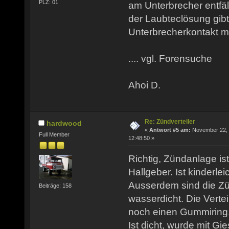
PLZ: 01
am Unterbrecher entfäl
der Laubteclösung gib
Unterbrecherkontakt me
.... vgl. Forensuche
Ahoi D.
Re: Zündverteiler
hardwood
«
Antwort #5 am:
November 22, 
Full Member
12:48:50 »
Richtig, Zündanlage ist
Hallgeber. Ist kinderle
Ausserdem sind die Z
Beiträge: 158
wasserdicht. Die Vertei
noch einen Gummiring,
Ist dicht, wurde mit Gi