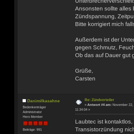
Unterbrecherverschleiß
Ansonsten sollte alles 
Zündspannung, Zeitpun
Bitte korrigiert mich fall
Außerdem ist der Unter
gegen Schmutz, Feuchti
Ob das auf Dauer gut 
Grüße,
Carsten
Re: Zündverteiler
Danimilkasahne
«
Antwort #4 am:
November 22, 
Bedenkenträger
11:34:04 »
Administrator
Hero Member
Laubtec ist kontaktlos
Transistorzündung nich
Beiträge: 991