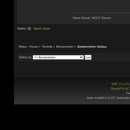
Klaus Straub, 96157 Ebrach
Seiten: [
1
]
Nach oben
Robur - Forum
»
Technik
»
Benzinmotor
»
Zündverteiler Umbau
Gehe zu:
SMF 2.0.13
SimplePortal 
Th
Seite erstellt in 0.107 Sekunde