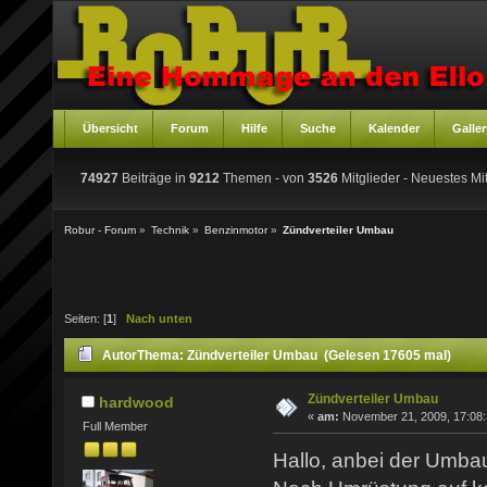
Übersicht
Forum
Hilfe
Suche
Kalender
Galler
74927
Beiträge in
9212
Themen - von
3526
Mitglieder
- Neuestes Mit
Robur - Forum
»
Technik
»
Benzinmotor
»
Zündverteiler Umbau
Seiten: [
1
]
Nach unten
Autor
Thema: Zündverteiler Umbau (Gelesen 17605 mal)
Zündverteiler Umbau
hardwood
«
am:
November 21, 2009, 17:08:
Full Member
Hallo, anbei der Umbau