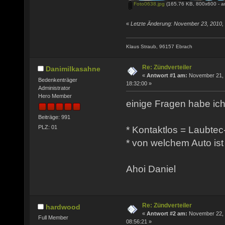
Foto0638.jpg
(165.76 KB, 800x600 - a
«
Letzte Änderung: November 23, 2010,
Klaus Straub, 96157 Ebrach
Re: Zündverteiler
Danimilkasahne
«
Antwort #1 am:
November 21, 
Bedenkenträger
18:32:00 »
Administrator
Hero Member
einige Fragen habe ich
Beiträge: 991
PLZ: 01
* Kontaktlos = Laubte
* von welchem Auto is
Ahoi Daniel
Re: Zündverteiler
hardwood
«
Antwort #2 am:
November 22, 
Full Member
08:56:21 »