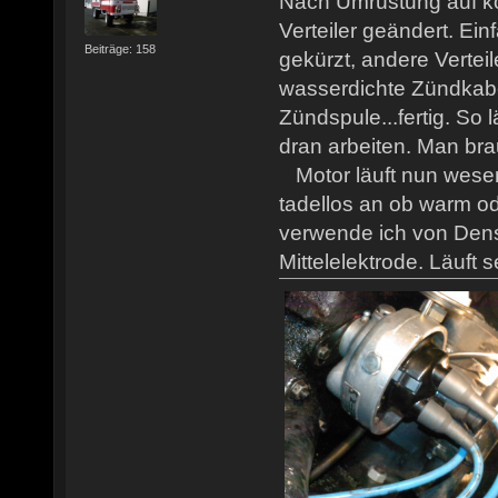
Nach Umrüstung auf ko
Verteiler geändert. E
Beiträge: 158
gekürzt, andere Vertei
wasserdichte Zündkab
Zündspule...fertig. So 
dran arbeiten. Man br
Motor läuft nun wesent
tadellos an ob warm od
verwende ich von Dens
Mittelelektrode. Läuft s