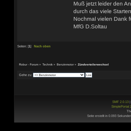
Muß jetzt leider den A
durch das viele Starten 
Nochmal vielen Dank f
MfG D.Soltau
Seiten: [
1
]
Nach oben
Robur - Forum
»
Technik
»
Benzinmotor
»
Zündverteilerwechsel
Gehe zu:
SMF 2.0.13
SimplePortal 
Th
Seite erstellt in 0.093 Sekunde