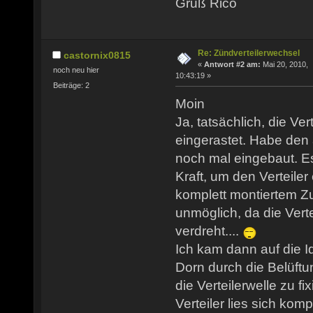
Gruß Rico
Re: Zündverteilerwechsel
castornix0815
«
Antwort #2 am:
Mai 20, 2010,
noch neu hier
10:43:19 »
Beiträge: 2
Moin
Ja, tatsächlich, die Ver
eingerastet. Habe den a
noch mal eingebaut. Es
Kraft, um den Verteiler
komplett montiertem Zu
unmöglich, da die Verte
verdreht....
Ich kam dann auf die I
Dorn durch die Belüft
die Verteilerwelle zu fi
Verteiler lies sich kom