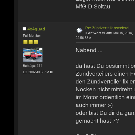
MfG D.Soltau
Re: Zündverteilerwechsel
4x4quad
«
Antwort #1 am:
Mai 15, 2010,
Full Member
22:56:58 »
Nabend ...
da hast Du bestimmt b
Beiträge: 174
LO 2002 AKSF/ M III
Zündverteilers einen 
den Zündverteiler fixie
Nocken nicht mitdreht 
im Motor ordentlich ein
auch immer :-)
oder bist Du dir da ga
gemacht hast ??