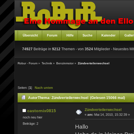
Übersicht
Forum
Hilfe
Suche
Kalender
Galler
74927
Beiträge in
9212
Themen - von
3524
Mitglieder
- Neuestes Mit
Robur - Forum
»
Technik
»
Benzinmotor
»
Zündverteilerwechsel
Seiten: [
1
]
Nach unten
Autor
Thema: Zündverteilerwechsel (Gelesen 15066 mal)
Zündverteilerwechsel
castornix0815
«
am:
Mai 14, 2010, 15:32:39 »
noch neu hier
Beiträge: 2
Hallo