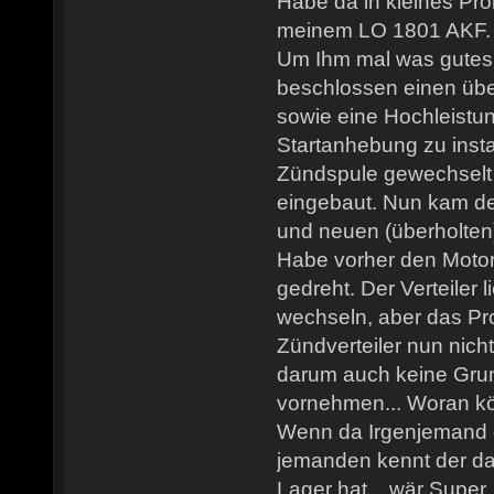
Habe da in kleines Pro
meinem LO 1801 AKF.
Um Ihm mal was gutes 
beschlossen einen übe
sowie eine Hochleistu
Startanhebung zu instal
Zündspule gewechselt
eingebaut. Nun kam der
und neuen (überholten)
Habe vorher den Motor
gedreht. Der Verteiler 
wechseln, aber das Pr
Zündverteiler nun nicht
darum auch keine Gru
vornehmen... Woran kö
Wenn da Irgenjemand e
jemanden kennt der da
Lager hat... wär Super.