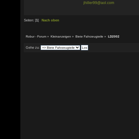
jhiller99@aol.com
Seiten: [
1
]
Nach oben
Robur - Forum
»
Kleinanzeigen
»
Biete Fahrzeugteile
»
LD2002
Gehe zu: