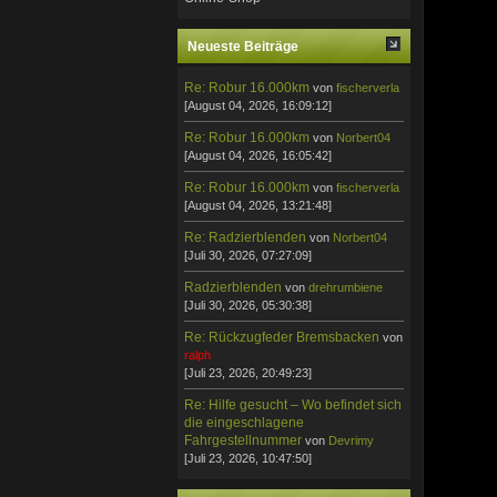
Neueste Beiträge
Re: Robur 16.000km
von
fischerverla
[August 04, 2026, 16:09:12]
Re: Robur 16.000km
von
Norbert04
[August 04, 2026, 16:05:42]
Re: Robur 16.000km
von
fischerverla
[August 04, 2026, 13:21:48]
Re: Radzierblenden
von
Norbert04
[Juli 30, 2026, 07:27:09]
Radzierblenden
von
drehrumbiene
[Juli 30, 2026, 05:30:38]
Re: Rückzugfeder Bremsbacken
von
ralph
[Juli 23, 2026, 20:49:23]
Re: Hilfe gesucht – Wo befindet sich
die eingeschlagene
Fahrgestellnummer
von
Devrimy
[Juli 23, 2026, 10:47:50]