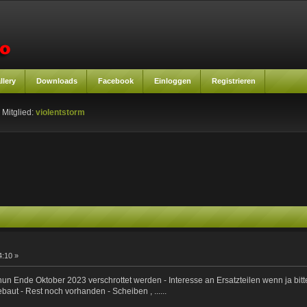
llery
Downloads
Facebook
Einloggen
Registrieren
 Mitglied:
violentstorm
4:10 »
nun Ende Oktober 2023 verschrottet werden - Interesse an Ersatzteilen wenn ja bit
aut - Rest noch vorhanden - Scheiben , ......