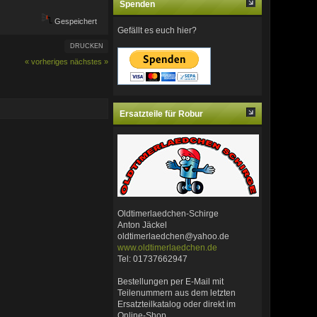
Spenden
Gespeichert
Gefällt es euch hier?
DRUCKEN
« vorheriges
nächstes »
Ersatzteile für Robur
Oldtimerlaedchen-Schirge
Anton Jäckel
oldtimerlaedchen@yahoo.de
www.oldtimerlaedchen.de
Tel: 01737662947
Bestellungen per E-Mail mit
Teilenummern aus dem letzten
Ersatzteilkatalog oder direkt im
Online-Shop