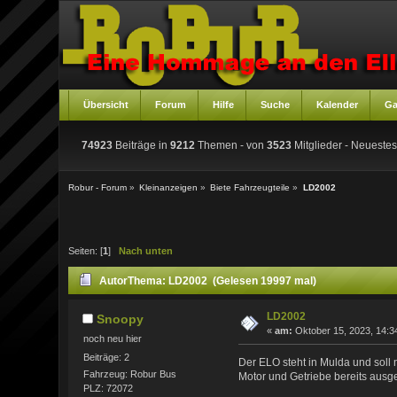
Übersicht
Forum
Hilfe
Suche
Kalender
Ga
74923
Beiträge in
9212
Themen - von
3523
Mitglieder
- Neuestes
Robur - Forum
»
Kleinanzeigen
»
Biete Fahrzeugteile
»
LD2002
Seiten: [
1
]
Nach unten
Autor
Thema: LD2002 (Gelesen 19997 mal)
LD2002
Snoopy
«
am:
Oktober 15, 2023, 14:3
noch neu hier
Beiträge: 2
Der ELO steht in Mulda und soll 
Fahrzeug: Robur Bus
Motor und Getriebe bereits ausgeb
PLZ: 72072