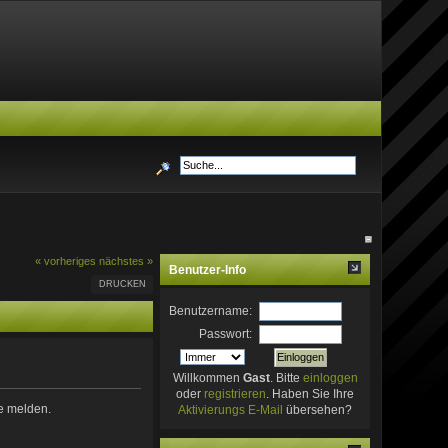
« vorheriges
nächstes »
Benutzer-Info
DRUCKEN
Benutzername:
Passwort:
Willkommen
Gast
. Bitte
einloggen
oder
registrieren
. Haben Sie Ihre
te melden.
Aktivierungs E-Mail
übersehen?