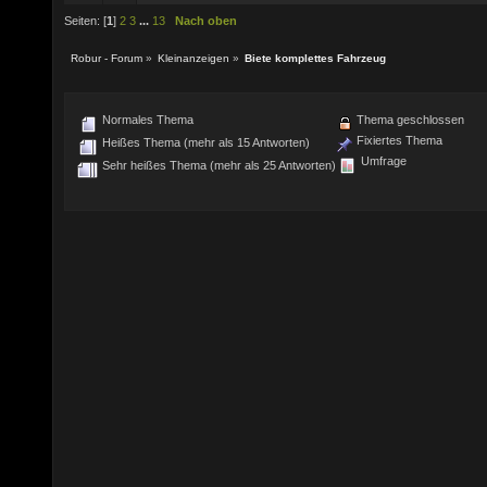
Seiten: [
1
]
2
3
...
13
Nach oben
Robur - Forum
»
Kleinanzeigen
»
Biete komplettes Fahrzeug
Normales Thema
Thema geschlossen
Fixiertes Thema
Heißes Thema (mehr als 15 Antworten)
Umfrage
Sehr heißes Thema (mehr als 25 Antworten)