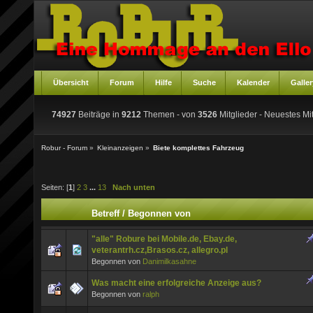
Übersicht
Forum
Hilfe
Suche
Kalender
Galler
74927
Beiträge in
9212
Themen - von
3526
Mitglieder
- Neuestes Mit
Robur - Forum
»
Kleinanzeigen
»
Biete komplettes Fahrzeug
Seiten: [
1
]
2
3
...
13
Nach unten
Betreff
/
Begonnen von
"alle" Robure bei Mobile.de, Ebay.de,
veterantrh.cz,Brasos.cz, allegro.pl
Begonnen von
Danimilkasahne
Was macht eine erfolgreiche Anzeige aus?
Begonnen von
ralph