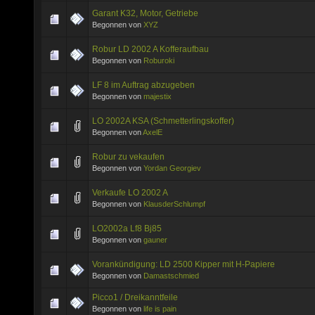
Garant K32, Motor, Getriebe
Begonnen von
XYZ
Robur LD 2002 A Kofferaufbau
Begonnen von
Roburoki
LF 8 im Auftrag abzugeben
Begonnen von
majestix
LO 2002A KSA (Schmetterlingskoffer)
Begonnen von
AxelE
Robur zu vekaufen
Begonnen von
Yordan Georgiev
Verkaufe LO 2002 A
Begonnen von
KlausderSchlumpf
LO2002a Lf8 Bj85
Begonnen von
gauner
Vorankündigung: LD 2500 Kipper mit H-Papiere
Begonnen von
Damastschmied
Picco1 / Dreikanntfeile
Begonnen von
life is pain