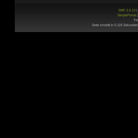
SMF 2.0.13
SimplePortal 
Th
Seite erstellt in 0.118 Sekunden