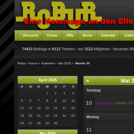
Übersicht
Forum
Hilfe
Suche
Kalender
Galler
74923
Beiträge in
9212
Themen - von
3522
Mitglieder
- Neuestes Mit
Robur - Forum
»
Kalender
»
Mai 2026
»
Woche 20
April 2026
«
Mai 
S
M
D
M
D
F
S
Sonntag
1
2
3
4
5
6
7
8
9
10
11
10
Geburtstage:
Dummy (71)
12
13
14
15
16
17
18
19
20
21
22
23
24
25
Montag
26
27
28
29
30
11
Mai 2026