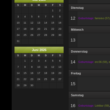
S
M
D
M
D
F
S
Dienstag
1
2
3
4
5
6
7
8
9
12
Geburtstage:
famsiso (57)
10
11
12
13
14
15
16
17
18
19
20
21
22
23
Mittwoch
24
25
26
27
28
29
30
13
31
Juni 2026
Donnerstag
S
M
D
M
D
F
S
1
2
3
4
5
6
14
Geburtstage:
erz36 (59)
,
7
8
9
10
11
12
13
14
15
16
17
18
19
20
Freitag
21
22
23
24
25
26
27
15
28
29
30
Samstag
16
Geburtstage:
Lokibur (59)