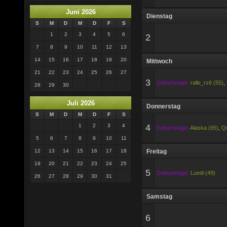
Juni 2026
Dienstag
S
M
D
M
D
F
S
1
2
3
4
5
6
2
7
8
9
10
11
12
13
14
15
16
17
18
19
20
Mittwoch
21
22
23
24
25
26
27
3
Geburtstage:
ralle_rs6 (55)
,
28
29
30
Juli 2026
Donnerstag
S
M
D
M
D
F
S
1
2
3
4
4
Geburtstage:
Alaska (65)
,
Qu
5
6
7
8
9
10
11
12
13
14
15
16
17
18
Freitag
19
20
21
22
23
24
25
5
Geburtstage:
Luedi (49)
26
27
28
29
30
31
Samstag
6