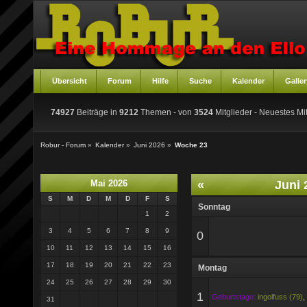
Übersicht
Forum
Hilfe
Suche
Kalender
Galler
74927
Beiträge in
9212
Themen - von
3524
Mitglieder
- Neuestes Mit
Robur - Forum
»
Kalender
»
Juni 2026
»
Woche 23
Mai 2026
«
Juni 
S
M
D
M
D
F
S
Sonntag
1
2
3
4
5
6
7
8
9
0
10
11
12
13
14
15
16
17
18
19
20
21
22
23
Montag
24
25
26
27
28
29
30
1
Geburtstage:
ingolfuss (79)
,
31