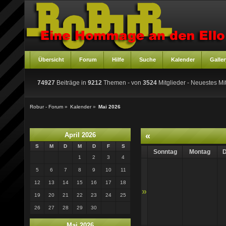
Übersicht
Forum
Hilfe
Suche
Kalender
Galler
74927
Beiträge in
9212
Themen - von
3524
Mitglieder
- Neuestes Mit
Robur - Forum
»
Kalender
»
Mai 2026
April 2026
«
S
M
D
M
D
F
S
Sonntag
Montag
D
1
2
3
4
5
6
7
8
9
10
11
12
13
14
15
16
17
18
»
19
20
21
22
23
24
25
26
27
28
29
30
Mai 2026