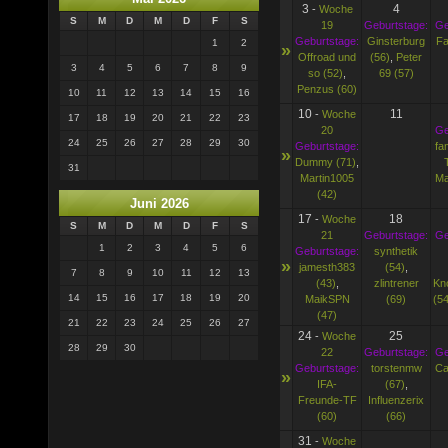
3
4
-
Woche
S
M
D
M
D
F
S
19
Geburtstage:
Ge
Geburtstage:
Ginsterburg
Fa
1
2
»
Offroad und
(56)
,
Peter
3
4
5
6
7
8
9
so (52)
,
69 (57)
Penzus (60)
10
11
12
13
14
15
16
10
11
-
Woche
17
18
19
20
21
22
23
20
Ge
24
25
26
27
28
29
30
Geburtstage:
fa
»
Dummy (71)
,
31
Martin1005
Ma
(42)
Juni 2026
17
18
-
Woche
S
M
D
M
D
F
S
21
Geburtstage:
Ge
1
2
3
4
5
6
Geburtstage:
synthetik
»
jamesth383
(54)
,
7
8
9
10
11
12
13
(43)
,
zlintrener
Kn
14
15
16
17
18
19
20
MaikSPN
(69)
(54
(47)
21
22
23
24
25
26
27
24
25
-
Woche
28
29
30
22
Geburtstage:
Ge
Geburtstage:
torstenmw
Ca
»
IFA-
(67)
,
Freunde-TF
Influenzerix
(60)
(66)
31
-
Woche