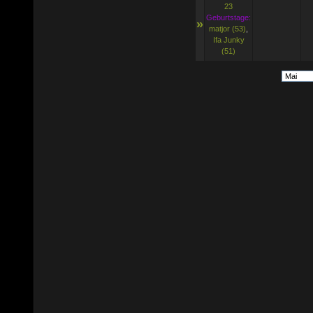
23
Geburtstage:
»
matjor (53)
,
Ifa Junky
(51)