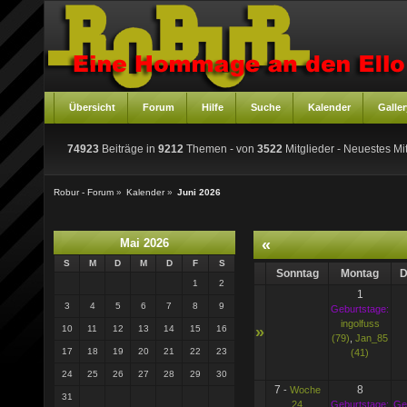
Übersicht
Forum
Hilfe
Suche
Kalender
Galler
74923
Beiträge in
9212
Themen - von
3522
Mitglieder
- Neuestes Mit
Robur - Forum
»
Kalender
»
Juni 2026
Mai 2026
«
S
M
D
M
D
F
S
Sonntag
Montag
D
1
2
1
3
4
5
6
7
8
9
Geburtstage:
ingolfuss
10
11
12
13
14
15
16
»
(79)
,
Jan_85
17
18
19
20
21
22
23
(41)
24
25
26
27
28
29
30
7
8
-
Woche
31
24
Geburtstage:
Ge