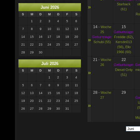
Starback
o
»
Juni 2026
(61)
Ro
S
M
D
M
D
F
S
1
2
3
4
5
6
14
15
-
Woche
7
8
9
10
11
12
13
25
Geburtstage:
Geburtstage:
Freddie (62)
,
14
15
16
17
18
19
20
»
Schubi (55)
Kerstin013
21
22
23
24
25
26
27
(56)
,
Ello
1966 (60)
28
29
30
21
22
-
Woche
Juli 2026
26
Geburtstage:
Ge
Diesel-Only
mi
S
M
D
M
D
F
S
»
(51)
1
2
3
4
5
6
7
8
9
10
11
28
29
-
Woche
12
13
14
15
16
17
18
27
Ge
19
20
21
22
23
24
25
U
»
(
26
27
28
29
30
31
Mü