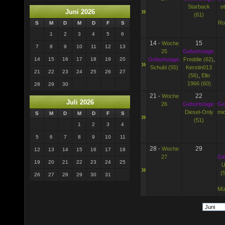
Starback
o
»
Juni 2026
(61)
Ro
S
M
D
M
D
F
S
1
2
3
4
5
6
14
15
-
Woche
7
8
9
10
11
12
13
25
Geburtstage:
Geburtstage:
Freddie (62)
,
14
15
16
17
18
19
20
»
Schubi (55)
Kerstin013
21
22
23
24
25
26
27
(56)
,
Ello
1966 (60)
28
29
30
21
22
-
Woche
Juli 2026
26
Geburtstage:
Ge
Diesel-Only
mi
S
M
D
M
D
F
S
»
(51)
1
2
3
4
5
6
7
8
9
10
11
28
29
-
Woche
12
13
14
15
16
17
18
27
Ge
19
20
21
22
23
24
25
U
»
(
26
27
28
29
30
31
Mü