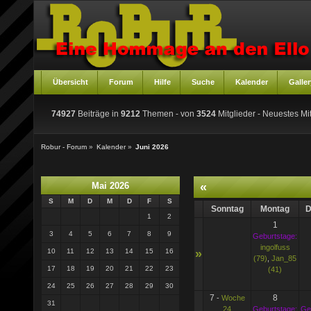
Übersicht
Forum
Hilfe
Suche
Kalender
Galler
74927
Beiträge in
9212
Themen - von
3524
Mitglieder
- Neuestes Mit
Robur - Forum
»
Kalender
»
Juni 2026
Mai 2026
«
S
M
D
M
D
F
S
Sonntag
Montag
D
1
2
1
3
4
5
6
7
8
9
Geburtstage:
ingolfuss
10
11
12
13
14
15
16
»
(79)
,
Jan_85
17
18
19
20
21
22
23
(41)
24
25
26
27
28
29
30
7
8
-
Woche
31
24
Geburtstage:
Ge