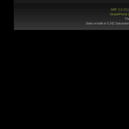
SMF 2.0.13
SimplePortal 
Th
Seite erstellt in 0.242 Sekunde