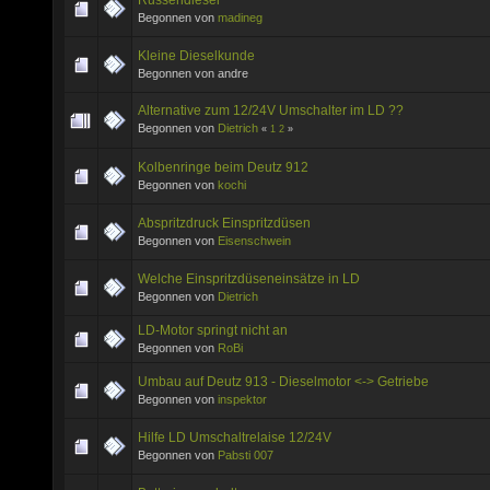
Begonnen von
madineg
Kleine Dieselkunde
Begonnen von andre
Alternative zum 12/24V Umschalter im LD ??
Begonnen von
Dietrich
«
1
2
»
Kolbenringe beim Deutz 912
Begonnen von
kochi
Abspritzdruck Einspritzdüsen
Begonnen von
Eisenschwein
Welche Einspritzdüseneinsätze in LD
Begonnen von
Dietrich
LD-Motor springt nicht an
Begonnen von
RoBi
Umbau auf Deutz 913 - Dieselmotor <-> Getriebe
Begonnen von
inspektor
Hilfe LD Umschaltrelaise 12/24V
Begonnen von
Pabsti 007