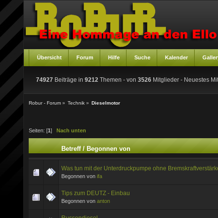
Übersicht
Forum
Hilfe
Suche
Kalender
Galler
74927
Beiträge in
9212
Themen - von
3526
Mitglieder
- Neuestes Mit
Robur - Forum
»
Technik
»
Dieselmotor
Seiten: [
1
]
Nach unten
Betreff
/
Begonnen von
Was tun mit der Unterdruckpumpe ohne Bremskraftverstärk
Begonnen von
ifa
Tips zum DEUTZ - Einbau
Begonnen von
anton
Russendiesel