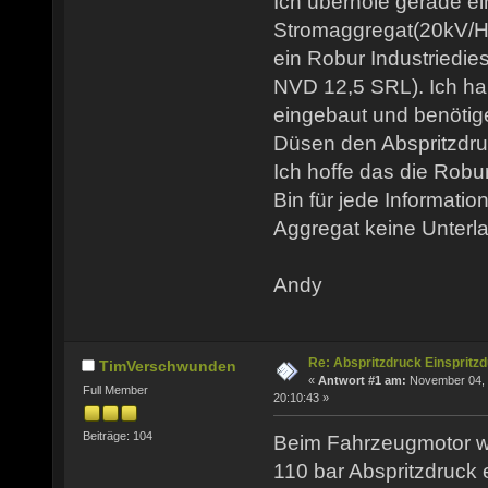
Ich überhole gerade ei
Stromaggregat(20kV/Her
ein Robur Industriedie
NVD 12,5 SRL). Ich ha
eingebaut und benötig
Düsen den Abspritzdru
Ich hoffe das die Robu
Bin für jede Informati
Aggregat keine Unterl
Andy
Re: Abspritzdruck Einspritz
TimVerschwunden
«
Antwort #1 am:
November 04, 
Full Member
20:10:43 »
Beiträge: 104
Beim Fahrzeugmotor w
110 bar Abspritzdruck e