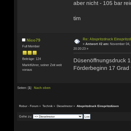
aber nicht - 105 bar re
tim
Re: Abspritzdruck Einspritz
Nico79
«
Antwort #2 am:
November 04, 
Full Member
20:20:23 »
Beiträge: 124
Düsenöffnungsdruck 1
Marktführer, seiner Zeit weit
Förderbeginn 17 Grad
voraus
Seiten: [
1
]
Nach oben
Robur - Forum
»
Technik
»
Dieselmotor
»
Abspritzdruck Einspritzdüsen
Gehe zu: