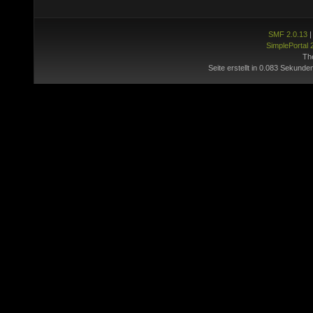
SMF 2.0.13
SimplePortal 
Th
Seite erstellt in 0.083 Sekunde