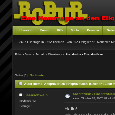
Übersicht
Forum
Hilfe
Suche
Kalender
Galler
74923
Beiträge in
9212
Themen - von
3523
Mitglieder
- Neuestes Mit
Robur - Forum
»
Technik
»
Dieselmotor
»
Abspritzdruck Einspritzdüsen
Seiten: [
1
]
Nach unten
Autor
Thema: Abspritzdruck Einspritzdüsen (Gelesen 12850 m
Abspritzdruck Einspritzdüse
Eisenschwein
«
am:
Oktober 28, 2007, 09:49:48
noch neu hier
Beiträge: 1
Hallo!