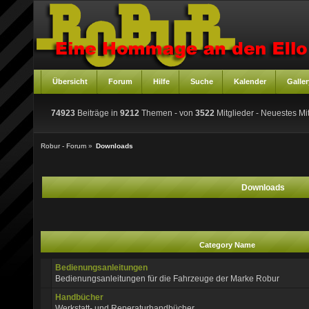
Übersicht
Forum
Hilfe
Suche
Kalender
Galler
74923
Beiträge in
9212
Themen - von
3522
Mitglieder
- Neuestes Mit
Robur - Forum
»
Downloads
Downloads
Category Name
Bedienungsanleitungen
Bedienungsanleitungen für die Fahrzeuge der Marke Robur
Handbücher
Werkstatt- und Reperaturhandbücher