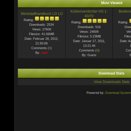
Most Viewed
Kolbenverdichter HS 1-
Bedien
Werkstatthandbuch LD LO
40/70
Rating:
Rating:
Rating:
Downloads: 2534
Downloads: 516
Down
Views: 27600
Views: 24609
Vi
Filesize: 41.66MB
Filesize: 5.23MB
File
Date: Februar 28, 2012,
Date: Januar 17, 2011,
Date: A
21:50:06
13:21:46
Comments (
0
)
Comments (
0
)
Com
By:
ralph
By: Guest
Download Stats
View Downloads Stats
Powered by:
Download System