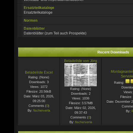
Ersatzteilkataloge
Ersatzteilkataloge
Normen
Datenblätter
Datenblätter (zum Teil auch Prospekte)
Recent Downloads
Beladeliste von Jörg
Montageanlei
Beladeliste Excel
Servol
Rating: (None)
Downloads: 3
Rating:
Views: 1072
Downloa
Rating: (None)
Filesize: 20.56kB
Views:
Downloads: 2
Date: März 03, 2026,
Filesize
Views: 1036
09:25:00
Date: Dezember 29
Filesize: 3.57MB
Comments (
0
)
Commen
Date: März 02, 2026,
By:
fischerverla
By:
09:37:43
Comments (
0
)
By:
fischerverla