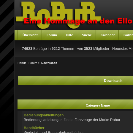
Übersicht
Forum
Hilfe
Suche
Kalender
Galler
74923
Beiträge in
9212
Themen - von
3523
Mitglieder
- Neuestes Mit
Robur - Forum
»
Downloads
Downloads
Category Name
Bedienungsanleitungen
Bedienungsanleitungen für die Fahrzeuge der Marke Robur
Handbücher
Werkstatt- und Reperaturhandbücher