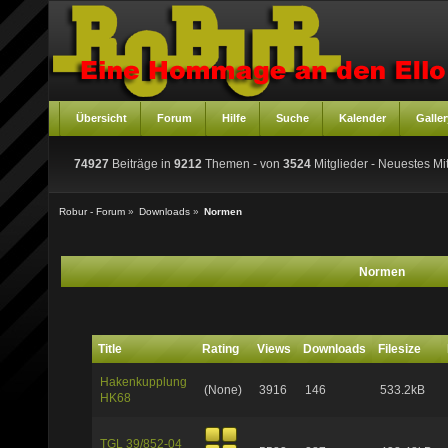
Übersicht
Forum
Hilfe
Suche
Kalender
Galler
74927
Beiträge in
9212
Themen - von
3524
Mitglieder
- Neuestes Mit
Robur - Forum
»
Downloads
»
Normen
Normen
Title
Rating
Views
Downloads
Filesize
Hakenkupplung
(None)
3916
146
533.2kB
HK68
TGL 39/852-04