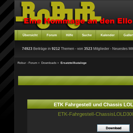
Übersicht
Forum
Hilfe
Suche
Kalender
Galler
74923
Beiträge in
9212
Themen - von
3523
Mitglieder
- Neuestes Mit
Robur - Forum
»
Downloads
»
Ersatzteilkataloge
ETK Fahrgestell und Chassis L
ETK-Fahrgestell-ChassisLOLD30