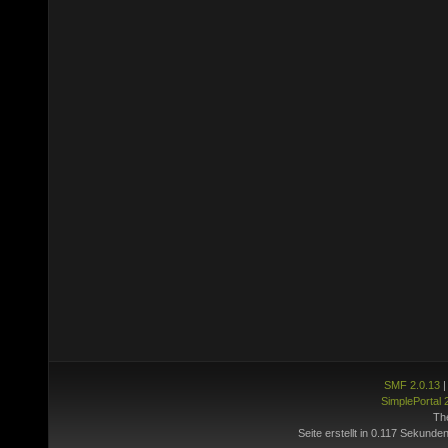
SMF 2.0.13
SimplePortal 
Th
Seite erstellt in 0.117 Sekunden