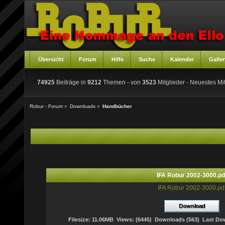
Übersicht
Forum
Hilfe
Suche
Kalender
Galler
74925
Beiträge in
9212
Themen - von
3523
Mitglieder
- Neuestes Mit
Robur - Forum
»
Downloads
»
Handbücher
IFA Robur 2002-3000.pd
IFA Robur 2002-3000.pd
Filesize: 11.06MB Views: (6445) Downloads (563) Last Do