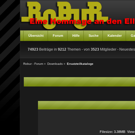
Übersicht
Forum
Hilfe
Suche
Kalender
Ga
74923
Beiträge in
9212
Themen - von
3523
Mitglieder
- Neuestes
Robur - Forum
»
Downloads
»
Ersatzteilkataloge
Filesize: 3.38MB View