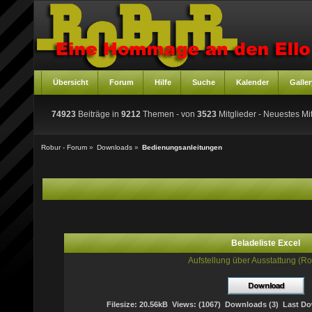
Übersicht
Forum
Hilfe
Suche
Kalender
Galler
74923
Beiträge in
9212
Themen - von
3523
Mitglieder
- Neuestes Mit
Robur - Forum
»
Downloads
»
Bedienungsanleitungen
Beladeliste Excel
Aufstellung über Ausstattung (Ro
Filesize: 20.56kB Views: (1067) Downloads (3) Last Dow