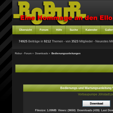
Übersicht
Forum
Hilfe
Suche
Kalender
Galler
74925
Beiträge in
9212
Themen - von
3523
Mitglieder
- Neuestes Mit
Robur - Forum
»
Downloads
»
Bedienungsanleitungen
Bedienungs-und Wartungsanleitung
Vorbaupumpe Jöhstadt.p
Filesize: 1.09MB Views: (9650) Downloads (439) Last Dow