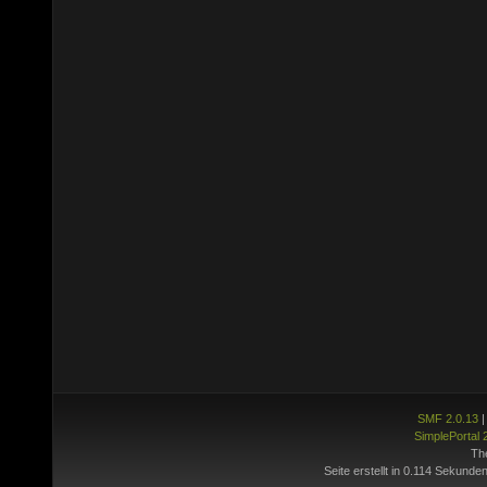
SMF 2.0.13
SimplePortal 
Th
Seite erstellt in 0.114 Sekunden