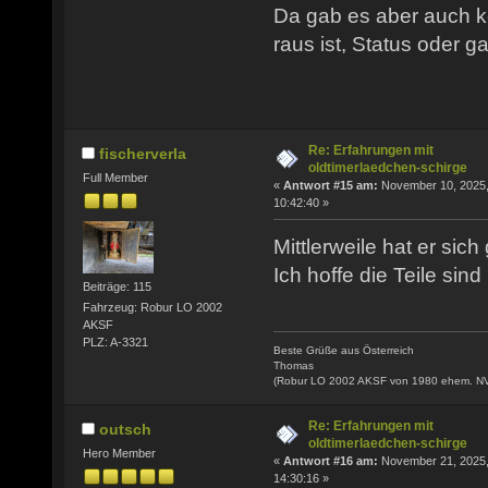
Da gab es aber auch ke
raus ist, Status oder 
Re: Erfahrungen mit
fischerverla
oldtimerlaedchen-schirge
Full Member
«
Antwort #15 am:
November 10, 2025
10:42:40 »
Mittlerweile hat er sich
Ich hoffe die Teile sin
Beiträge: 115
Fahrzeug: Robur LO 2002
AKSF
PLZ: A-3321
Beste Grüße aus Österreich
Thomas
(Robur LO 2002 AKSF von 1980 ehem. N
Re: Erfahrungen mit
outsch
oldtimerlaedchen-schirge
Hero Member
«
Antwort #16 am:
November 21, 2025
14:30:16 »