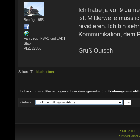
Ich habe ja vor 9 Jahre
ist. Mittlerweile muss
Beiträge: 955
revidieren. Ich bin seh
Kommunikation, dem Pr
Fahrzeug: KSAC und LAK I
Stab
PLZ: 27386
Gruß Outsch
Seiten: [
1
]
Nach oben
Robur - Forum
»
Kleinanzeigen
»
Ersatzteile (gewerblich)
»
Erfahrungen mit old
Gehe zu:
SMF 2.0.13
SimplePortal 