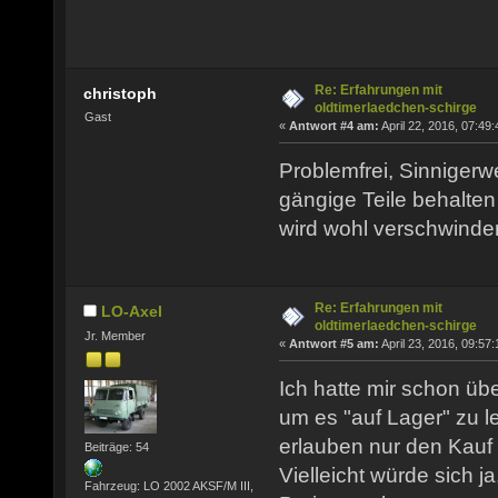
Re: Erfahrungen mit
christoph
oldtimerlaedchen-schirge
Gast
«
Antwort #4 am:
April 22, 2016, 07:49:
Problemfrei, Sinnigerwe
gängige Teile behalten
wird wohl verschwinde
Re: Erfahrungen mit
LO-Axel
oldtimerlaedchen-schirge
Jr. Member
«
Antwort #5 am:
April 23, 2016, 09:57:
Ich hatte mir schon übe
um es "auf Lager" zu l
erlauben nur den Kauf 
Beiträge: 54
Vielleicht würde sich j
Fahrzeug: LO 2002 AKSF/M III,