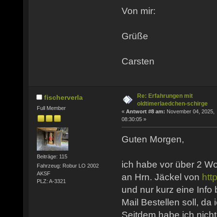
Von mir:
Grüße
Carsten
Re: Erfahrungen mit
fischerverla
oldtimerlaedchen-schirge
Full Member
«
Antwort #8 am:
November 04, 2025,
08:30:05 »
Guten Morgen,
Beiträge: 115
ich habe vor über 2 Wo
Fahrzeug: Robur LO 2002
AKSF
an Hrn. Jäckel von
htt
PLZ: A-3321
und nur kurz eine Inf
Mail Bestellen soll, da 
Seitdem habe ich nicht