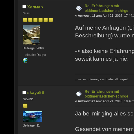
Re: Erfahrungen mit
Хелмар
oldtimerlaedchen-schirge
Guru
«
Antwort #2 am:
April 21, 2016, 17:44:
Auf meine Anfragen (L
Beschreibung) wurde n
Beiträge: 2069
-> also keine Erfahrung
...die alte Raupe
soweit kam es ja nie.
...immer unterwegs und überall zuspät...
Re: Erfahrungen mit
skaya86
oldtimerlaedchen-schirge
Newbie
«
Antwort #3 am:
April 21, 2016, 18:48:
Ja bei mir ging alles 
Beiträge: 11
Gesendet von meinem 