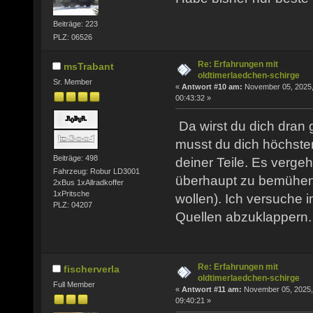
Beiträge: 223
PLZ: 06526
Re: Erfahrungen mit
msTrabant
oldtimerlaedchen-schirge
Sr. Member
«
Antwort #10 am:
November 05, 2025
00:43:32 »
Da wirst du dich dra
musst du dich höchste
Beiträge: 498
deiner Teile. Es verge
Fahrzeug: Robur LD3001
überhaupt zu bemühen 
2xBus 1xAllradkoffer
1xPritsche
wollen). Ich versuche 
PLZ: 04207
Quellen abzuklappern.
Re: Erfahrungen mit
fischerverla
oldtimerlaedchen-schirge
Full Member
«
Antwort #11 am:
November 05, 2025,
09:40:21 »