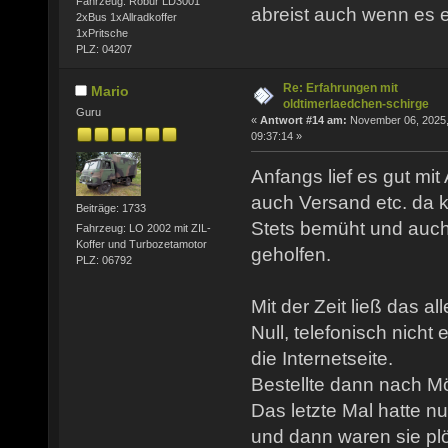
Fahrzeug: Robur LD3001
abreist auch wenn es eil
2xBus 1xAllradkoffer
1xPritsche
PLZ: 04207
Re: Erfahrungen mit
Mario
oldtimerlaedchen-schirge
Guru
«
Antwort #14 am:
November 06, 2025
09:37:14 »
Anfangs lief es gut mi
auch Versand etc. da k
Beiträge: 1733
Stets bemüht und auch 
Fahrzeug: LO 2002 mit ZIL-
Koffer und Turbozetamotor
geholfen.
PLZ: 06792
Mit der Zeit ließ das 
Null, telefonisch nicht
die Internetseite.
Bestellte dann nach M
Das letzte Mal hatte nur
und dann waren sie plö