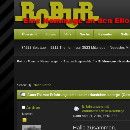
Übersicht
Forum
Hilfe
Suche
Kalender
Galler
74923
Beiträge in
9212
Themen - von
3523
Mitglieder
- Neuestes Mit
Robur - Forum
»
Kleinanzeigen
»
Ersatzteile (gewerblich)
»
Erfahrungen mit oldti
Seiten: [
1
]
Nach unten
Autor
Thema: Erfahrungen mit oldtimerlaedchen-schirge (Gel
Erfahrungen mit
Andree
oldtimerlaedchen-schirge
Newbie
«
am:
April 21, 2016, 16:51:27 »
Hallo zusammen,