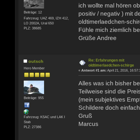
ich wollte mal hören ob
Beiträge: 12
positiv / negativ ) mit
Fahrzeug: UAZ 469, IZH 412,
oldtimerlaedchen-schir
LO 2002A, Ural 650
PLZ: 38685
Fühle mich ziemlich be
Grüße Andree
Re: Erfahrungen mit
outsch
oldtimerlaedchen-schirge
Hero Member
«
Antwort #1 am:
April 21, 2016, 16:57:
Alles was ich bisher be
Teilweise sind die Prei
Beiträge: 955
(mein subjektives Emp
Schildere doch einfach 
Gruß
Fahrzeug: KSAC und LAK I
Stab
Marcus
PLZ: 27386