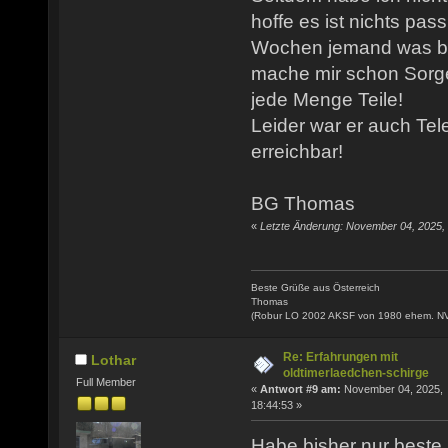
hoffe es ist nichts pass
Wochen jemand was be
mache mir schon Sorg
jede Menge Teile!
Leider war er auch Tel
erreichbar!
BG Thomas
«
Letzte Änderung: November 04, 2025, 
Beste Grüße aus Österreich
Thomas
(Robur LO 2002 AKSF von 1980 ehem. N
Re: Erfahrungen mit
Lothar
oldtimerlaedchen-schirge
Full Member
«
Antwort #9 am:
November 04, 2025,
18:44:53 »
Habe bisher nur beste