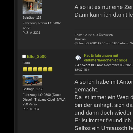
Also ist es nur eine Ze
Dann kann ich damit l
Beiträge: 115
Fahrzeug: Robur LO 2002
AKSF
PLZ: A-3321
Beste Grüße aus Österreich
Thomas
(Robur LO 2002 AKSF von 1980 ehem. N
Re: Erfahrungen mit
Ello_2500
oldtimerlaedchen-schirge
Guru
«
Antwort #12 am:
November 05, 2025
18:37:45 »
Also ich habe mit Ant
gemacht.
Beiträge: 1755
Fahrzeug: LO 2500 (Deutz-
Da ist immer ein Weg d
Diesel), Trabant Kübel, JAWA
bin der anfragt, sich d
250 Perak
PLZ: 01904
und dann doch wieder 
Er ist immer freundlich
Selbst ein Umtausch b