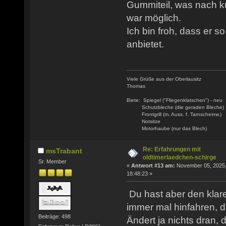
Gummiteil, was nach ku
war möglich.
Ich bin froh, dass er s
anbietet.
Viele Grüße aus der Oberlausitz
Thomas
Biete: Spiegel ("Fliegenklatschen") - neu
Schutzbleche (die geraden Bleche)
Frontgrill (m. Auss. f. Tarnscheinw.)
Notsitze
Motorhaube (nur das Blech)
Re: Erfahrungen mit
msTrabant
oldtimerlaedchen-schirge
Sr. Member
«
Antwort #13 am:
November 05, 2025
18:48:23 »
Du hast aber den klare
immer mal hinfahren, d
Beiträge: 498
Ändert ja nichts dran,