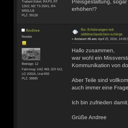
Preisgestaltung, soga
Trabant Kübel, IFA P3, RT
125/2, MZ TS 250/1, IFA
erhöhen!?
W50L/LB
PLZ: 39128
Re: Erfahrungen mit
Andree
oldtimerlaedchen-schirge
Newbie
«
Antwort #6 am:
April 25, 2016, 14:05:
Hallo zusammen,
war wohl ein Missverst
Beiträge: 12
Kommunikation von dort
Fahrzeug: UAZ 469, IZH 412,
LO 2002A, Ural 650
PLZ: 38685
Aber Teile sind vollko
auch immer eine Frage 
Ich bin zufrieden damit
Grüße Andree