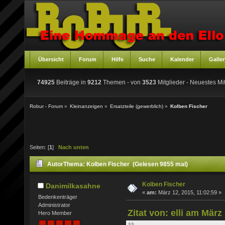
Übersicht
Forum
Hilfe
Suche
Kalender
Galler
74925
Beiträge in
9212
Themen - von
3523
Mitglieder
- Neuestes Mit
Robur - Forum
»
Kleinanzeigen
»
Ersatzteile (gewerblich)
»
Kolben Fischer
Seiten: [
1
]
Nach unten
Autor
Thema: Kolben Fischer (Gelesen 9855 mal)
Kolben Fischer
Danimilkasahne
«
am:
März 12, 2015, 11:02:59 »
Bedenkenträger
Administrator
Zitat von: elli am März
Hero Member