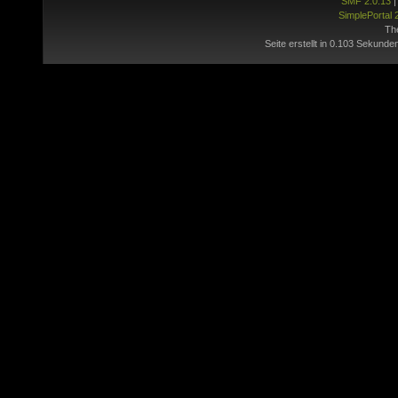
SMF 2.0.13
SimplePortal 
Th
Seite erstellt in 0.103 Sekunde