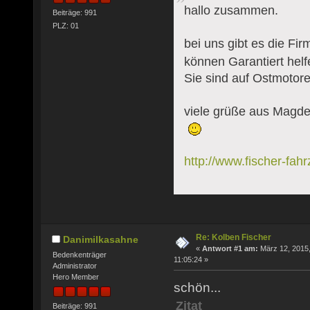
hallo zusammen.
Beiträge: 991
PLZ: 01
bei uns gibt es die Fir
können Garantiert hel
Sie sind auf Ostmotoren
viele grüße aus Magd
http://www.fischer-fah
Re: Kolben Fischer
Danimilkasahne
«
Antwort #1 am:
März 12, 2015
Bedenkenträger
11:05:24 »
Administrator
Hero Member
schön...
Zitat
Beiträge: 991