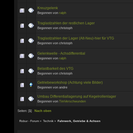
Kreuzgelenk
Begonnen von
ralph
Traglastzahlen der restlichen Lager
Begonnen von christoph
Traglastzahlen der Lager (Alt-Neu)-hier für VTG
Begonnen von christoph
Gelenkwelle - Achsdifferential
Begonnen von
ralph
Belastbarkeit des VTG
Begonnen von christoph
Getriebeworkshop (Achtung viele Bilder)
Begonnen von andre
Umbau Differentiallagerung auf Kegelrollenlager
Begonnen von
TimVerschwunden
Seiten: [
1
]
Nach oben
Robur - Forum
»
Technik
»
Fahrwerk, Getriebe & Achsen