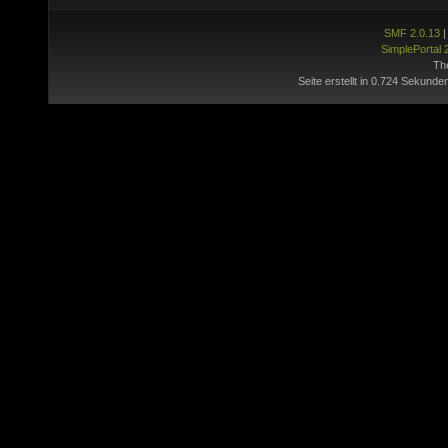
SMF 2.0.13
SimplePortal 
Th
Seite erstellt in 0.724 Sekunde