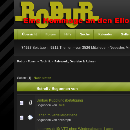
Übersicht
Forum
Hilfe
Suche
Kalender
Galler
74927
Beiträge in
9212
Themen - von
3526
Mitglieder
- Neuestes Mit
Robur - Forum
»
Technik
»
Fahrwerk, Getriebe & Achsen
Seiten: [
1
]
Nach unten
Betreff
/
Begonnen von
Umbau Kupplungsbetätigung
Begonnen von
RoBi
Lager im Verteilergetriebe
Begonnen von christoph
Lagerersatz für VTG ohne Windenabgang! Lager