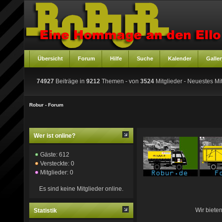
Übersicht
Forum
Hilfe
Suche
Kalender
Galler
74927
Beiträge in
9212
Themen - von
3524
Mitglieder
- Neuestes Mit
Robur - Forum
Wer ist online?
Gäste: 612
Versteckte: 0
Mitglieder: 0
Es sind keine Mitglieder online.
Wir biete
Statistik