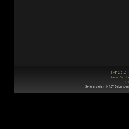
SMF 2.0.13
SimplePortal 
Th
Seite erstellt in 0.427 Sekunden