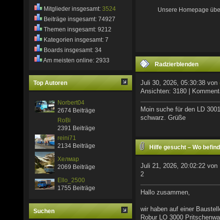
Mitglieder insgesamt:
3524
Unsere Homepage über de
Beiträge insgesamt: 74927
Themen insgesamt: 9212
Kategorien insgesamt: 7
Boards insgesamt: 34
Am meisten online: 2933
Radzierblenden
Juli 30, 2026, 05:30:38 von
Top Autoren
Ansichten: 3180 | Komment
Norbert04
Moin suche für den LD 3001 
2674 Beiträge
schwarz. Grüße
RoBi
2391 Beiträge
reini71
2134 Beiträge
Hilfe gesucht – Wo befin
Хелмар
Fahrgestellnummer
Juli 21, 2026, 20:02:22 von
2069 Beiträge
2
Ello_2500
1755 Beiträge
Hallo zusammen,
wir haben auf einer Baustel
Suchen
Robur LO 3000 Pritschenwa