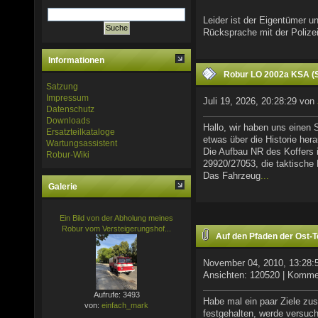
Leider ist der Eigentümer 
Rücksprache mit der Polize
Informationen
Robur LO 2002a KSA (S
Satzung
Impressum
Juli 19, 2026, 20:28:29 von
Datenschutz
Downloads
Hallo, wir haben uns einen 
Ersatzteilkataloge
etwas über die Historie h
Wartungsassistent
Die Aufbau NR des Koffers 
Robur-Wiki
29920/27053, die taktische
Das Fahrzeug
...
Galerie
Ein Bild von der Abholung meines
Robur vom Versteigerungshof...
Auf den Pfaden der Ost-T
November 04, 2010, 13:28:
Ansichten: 120520 | Komme
Aufrufe: 3493
Habe mal ein paar Ziele zu
von:
einfach_mark
festgehalten, werde versuc