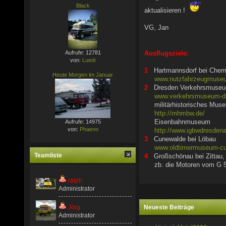
Black
aktualisieren !
VG, Jan
Aufrufe: 12781
Ausflugsziele:
von:
Luedi
1
Hartmannsdorf bei Chem
Heute Morgen im Januar
www.nutzfahrzeugmuse
2
Dresden Verkehrsmuse
www.verkehrsmuseum-d
militärhistorisches Mus
http://mhmbw.de/
Eisenbahnmuseum
Aufrufe: 14975
von:
Phaeno
http://www.igbwdresdenal
3
Cunewalde bei Löbau
www.oldtimermuseum-cu
Teamliste
4
Großschönau bei Zittau
zb. die Motoren vom G 5
ralph
Administrator
Neueste Beiträge
Jörg
Administrator