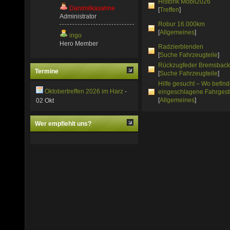
Historik Mobil2026
Danimilkasahne
[
Treffen
]
Administrator
Robur 16.000km
[
Allgemeines
]
ingo
Hero Member
Radzierblenden
[
Suche Fahrzeugteile
]
Rückzugfeder Bremsbac
Termine
[
Suche Fahrzeugteile
]
Hilfe gesucht – Wo befind
Oktobertreffen 2026 im Harz
-
eingeschlagene Fahrges
[
Allgemeines
]
02 Okt
Wer empfiehlt uns?