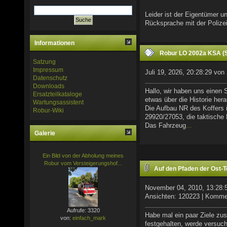
Leider ist der Eigentümer 
Rücksprache mit der Polize
Informationen
Robur LO 2002a KSA (S
Satzung
Impressum
Juli 19, 2026, 20:28:29 von
Datenschutz
Downloads
Hallo, wir haben uns einen 
Ersatzteilkataloge
etwas über die Historie h
Wartungsassistent
Die Aufbau NR des Koffers 
Robur-Wiki
29920/27053, die taktische
Das Fahrzeug
...
Galerie
Ein Bild von der Abholung meines
Robur vom Versteigerungshof...
Auf den Pfaden der Ost-T
November 04, 2010, 13:28:
Ansichten: 120223 | Komme
Aufrufe: 3320
Habe mal ein paar Ziele zu
von:
einfach_mark
festgehalten, werde versuc