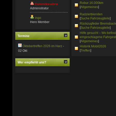
Robur 16.000km
Danimilkasahne
[
Allgemeines
]
Administrator
Radzierblenden
ingo
[
Suche Fahrzeugteile
]
Hero Member
Rückzugfeder Bremsbac
[
Suche Fahrzeugteile
]
Hilfe gesucht – Wo befind
Termine
eingeschlagene Fahrges
[
Allgemeines
]
Oktobertreffen 2026 im Harz
-
Historik Mobil2026
[
Treffen
]
02 Okt
Wer empfiehlt uns?