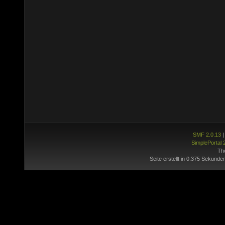
SMF 2.0.13
SimplePortal 
Th
Seite erstellt in 0.375 Sekunde