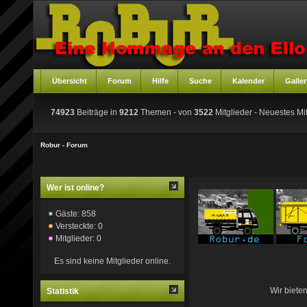
Übersicht
Forum
Hilfe
Suche
Kalender
Galler
74923
Beiträge in
9212
Themen - von
3522
Mitglieder
- Neuestes Mit
Robur - Forum
Wer ist online?
Gäste: 858
Versteckte: 0
Mitglieder: 0
Es sind keine Mitglieder online.
Wir biete
Statistik