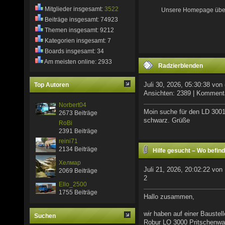
Mitglieder insgesamt:
3522
Unsere Homepage über de
Beiträge insgesamt: 74923
Themen insgesamt: 9212
Kategorien insgesamt: 7
Boards insgesamt: 34
Am meisten online: 2933
Radzierblenden
Juli 30, 2026, 05:30:38 von
Top Autoren
Ansichten: 2389 | Komment
Norbert04
Moin suche für den LD 3001 
2673 Beiträge
schwarz. Grüße
RoBi
2391 Beiträge
reini71
2134 Beiträge
Hilfe gesucht – Wo befin
Хелмар
Fahrgestellnummer
Juli 21, 2026, 20:02:22 von
2069 Beiträge
2
Ello_2500
1755 Beiträge
Hallo zusammen,
wir haben auf einer Baustel
Suchen
Robur LO 3000 Pritschenwa