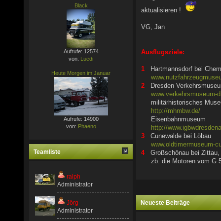
Black
aktualisieren !
VG, Jan
Aufrufe: 12574
Ausflugsziele:
von:
Luedi
1
Hartmannsdorf bei Chem
Heute Morgen im Januar
www.nutzfahrzeugmuse
2
Dresden Verkehrsmuse
www.verkehrsmuseum-d
militärhistorisches Mus
http://mhmbw.de/
Eisenbahnmuseum
Aufrufe: 14900
von:
Phaeno
http://www.igbwdresdenal
3
Cunewalde bei Löbau
www.oldtimermuseum-cu
Teamliste
4
Großschönau bei Zittau
zb. die Motoren vom G 5
ralph
Administrator
Neueste Beiträge
Jörg
Administrator