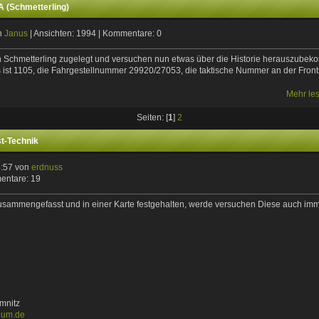
 (Schmetterling)
on
Janus
| Ansichten: 1994 | Kommentare: 0
n Schmetterling zugelegt und versuchen nun etwas über die Historie herauszube
 ist 1105, die Fahrgestellnummer 29920/27053, die taktische Nummer an der Fron
Mehr le
Seiten: [
1
]
2
st-Technik
8:57 von
erdnuss
entare: 19
usammengefasst und in einer Karte festgehalten, werde versuchen Diese auch imm
mnitz
eum.de