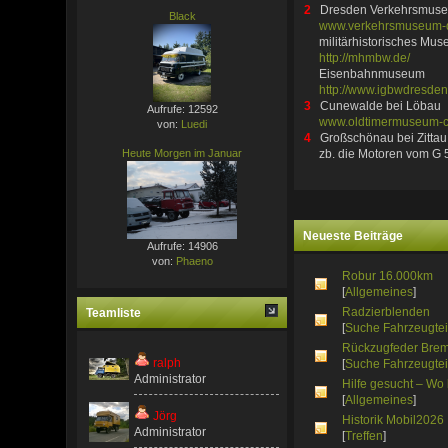
2
Dresden Verkehrsmus
Black
www.verkehrsmuseum-
militärhistorisches Mus
http://mhmbw.de/
Eisenbahnmuseum
http://www.igbwdresdena
3
Cunewalde bei Löbau
Aufrufe: 12592
www.oldtimermuseum-
von:
Luedi
4
Großschönau bei Zitta
Heute Morgen im Januar
zb. die Motoren vom G 5
Neueste Beiträge
Aufrufe: 14906
von:
Phaeno
Robur 16.000km
[
Allgemeines
]
Radzierblenden
Teamliste
[
Suche Fahrzeugtei
Rückzugfeder Bre
ralph
[
Suche Fahrzeugtei
Administrator
Hilfe gesucht – Wo
[
Allgemeines
]
Jörg
Historik Mobil2026
Administrator
[
Treffen
]