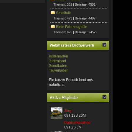
Themen: 362 | Beiträge: 4501
Smalltalk
Themen: 423 | Beiträge: 4407
Biete Fahrzeugteile
Themen: 623 | Beiträge: 2452
Webmasters Brotwerwerb
Kistenladen
Jurtenland
Scoutladen
Troyerladen
Ein kurzer Besuch freut uns
natürlich...
Aktive Mitglieder
Jörg
69T 13S 26M
Danimilkasahne
69T 2S 3M