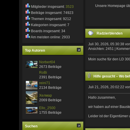
Unsere Homepage über 
Mitglieder insgesamt:
3523
Beiträge insgesamt: 74923
Themen insgesamt: 9212
Kategorien insgesamt: 7
Boards insgesamt: 34
Radzierblenden
Am meisten online: 2933
Juli 30, 2026, 05:30:38 v
Ansichten: 2451 | Kommen
Top Autoren
Moin suche für den LD 300
Norbert04
2673 Beiträge
RoBi
Hilfe gesucht – Wo be
2391 Beiträge
reini71
Juli 21, 2026, 20:02:22 v
2134 Beiträge
Хелмар
Hallo zusammen,
2069 Beiträge
wir haben auf einer Baust
Ello_2500
1755 Beiträge
Leider ist der Eigentümer
Suchen