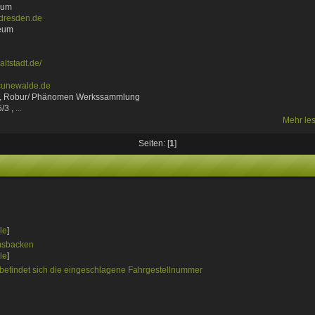
eum
dresden.de
eum
ltstadt.de/
cunewalde.de
u, Robur/ Phänomen Werkssammlung
/3 ,
...
Mehr le
Seiten: [
1
]
le
]
msbacken
le
]
 befindet sich die eingeschlagene Fahrgestellnummer