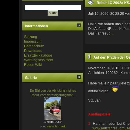
Robur LO 2002a KSA
Juli 19, 2026, 20:28:29 v
Hallo, wir haben uns eine
Informationen
Die Aufbau NR des Koffers
Das Fahrzeug
...
Satzung
Impressum
Datenschutz
Downloads
Ersatzteilkataloge
Auf den Pfaden der O
Wartungsassistent
Robur-Wiki
November 04, 2010, 13:2
Ansichten: 120262 | Komm
Galerie
Habe mal ein paar Ziele z
Ein Bild von der Abholung meines
aktualisieren !
Robur vom Versteigerungshof...
VG, Jan
Ausflugsziele:
Aufrufe: 3333
1
Hartmannsdorf bei Che
von:
einfach_mark
www.nutzfahrzeugmus