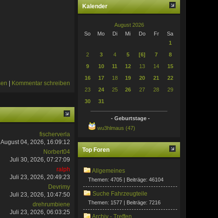
Kalender
August 2026
So
Mo
Di
Mi
Do
Fr
Sa
1
2
3
4
5
[6]
7
8
9
10
11
12
13
14
15
16
17
18
19
20
21
22
sen
|
Kommentar schreiben
23
24
25
26
27
28
29
30
31
- Geburtstage -
wu3hlmaus (47)
fischerverla
August 04, 2026, 16:09:12
Top Foren
Norbert04
Juli 30, 2026, 07:27:09
ralph
Allgemeines
Juli 23, 2026, 20:49:23
Themen: 4705 | Beiträge: 46104
Devrimy
Suche Fahrzeugteile
Juli 23, 2026, 10:47:50
Themen: 1577 | Beiträge: 7216
drehrumbiene
Juli 23, 2026, 06:03:25
Archiv - Treffen