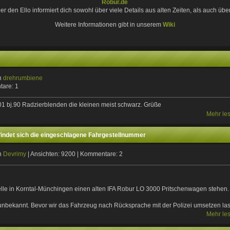
Robur.de
den Ello informiert dich sowohl über viele Details aus alten Zeiten, als auch über
Weitere Informationen gibt in unserem
Wiki
on
drehrumbiene
tare: 1
1 bj.90 Radzierblenden die kleinen meist schwarz. Grüße
Mehr le
findet sich die eingeschlagene Fahrgestellnummer
on
Devrimy
| Ansichten: 9200 | Kommentare: 2
elle in Korntal-Münchingen einen alten IFA Robur LO 3000 Pritschenwagen stehen.
 unbekannt. Bevor wir das Fahrzeug nach Rücksprache mit der Polizei umsetzen la
Mehr le