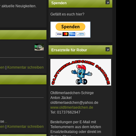
Spenden
 aktuelle Neuigkeiten.
Gefällt es euch hier?
Ersatzteile für Robur
sen
|
Kommentar schreiben
Oldtimerlaedchen-Schirge
Anton Jäckel
oldtimerlaedchen@yahoo.de
www.oldtimerlaedchen.de
Tel: 01737662947
sse
...
Bestellungen per E-Mail mit
sen
|
Kommentar schreiben
Teilenummern aus dem letzten
Ersatzteilkatalog oder direkt im