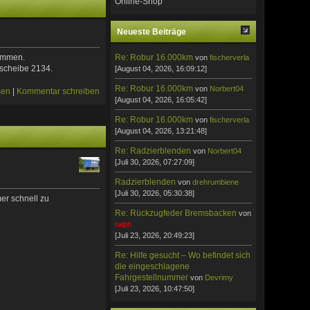
Online-Shop
Neueste Beiträge
Re: Robur 16.000km
kommen.
von
fischerverla
tscheibe 2134.
[August 04, 2026, 16:09:12]
Re: Robur 16.000km
von
Norbert04
sen
|
Kommentar schreiben
[August 04, 2026, 16:05:42]
Re: Robur 16.000km
von
fischerverla
[August 04, 2026, 13:21:48]
Re: Radzierblenden
von
Norbert04
[Juli 30, 2026, 07:27:09]
Radzierblenden
von
drehrumbiene
[Juli 30, 2026, 05:30:38]
er schnell zu
Re: Rückzugfeder Bremsbacken
von
ralph
[Juli 23, 2026, 20:49:23]
Re: Hilfe gesucht – Wo befindet sich
die eingeschlagene
Fahrgestellnummer
von
Devrimy
[Juli 23, 2026, 10:47:50]