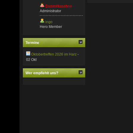
Danimilkasahne
Administrator
ingo
Hero Member
Termine
Oktobertreffen 2026 im Harz
-
02 Okt
Wer empfiehlt uns?