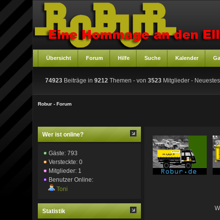
Übersicht
Forum
Hilfe
Suche
Kalender
Ga
74923
Beiträge in
9212
Themen - von
3523
Mitglieder
- Neuestes
Robur - Forum
Wer ist online?
Gäste: 793
Versteckte: 0
Mitglieder: 1
Benutzer Online:
Toni
W
Statistik