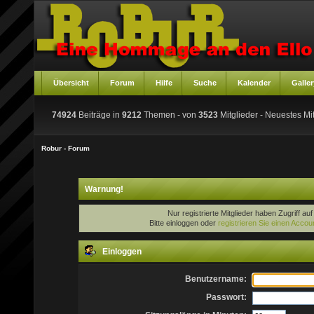
Übersicht
Forum
Hilfe
Suche
Kalender
Galler
74924
Beiträge in
9212
Themen - von
3523
Mitglieder
- Neuestes Mit
Robur - Forum
Warnung!
Nur registrierte Mitglieder haben Zugriff au
Bitte einloggen oder
registrieren Sie einen Accou
Einloggen
Benutzername:
Passwort: