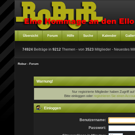
Übersicht
Forum
Hilfe
Suche
Kalender
Galler
74924
Beiträge in
9212
Themen - von
3523
Mitglieder
- Neuestes Mit
Robur - Forum
Warnung!
Nur registrierte Mitglieder haben Zugriff au
Bitte einloggen oder
registrieren Sie einen Accou
Einloggen
Benutzername:
Passwort: