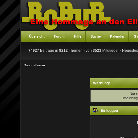
Übersicht
Forum
Hilfe
Suche
Kalender
Ga
74927
Beiträge in
9212
Themen - von
3523
Mitglieder
- Neuestes
Robur - Forum
Warnung!
Nur r
Bitte einl
Einloggen