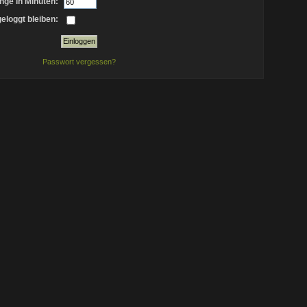
nge in Minuten:
eloggt bleiben:
Passwort vergessen?