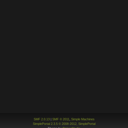
SMF 2.0.13
|
SMF © 2011
,
Simple Machines
SimplePortal 2.3.5 © 2008-2012, SimplePortal