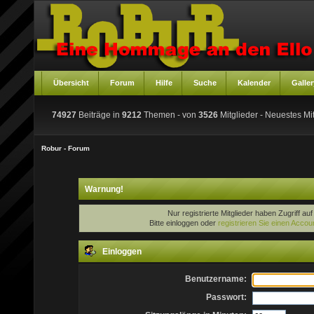
Übersicht
Forum
Hilfe
Suche
Kalender
Galler
74927
Beiträge in
9212
Themen - von
3526
Mitglieder
- Neuestes Mit
Robur - Forum
Warnung!
Nur registrierte Mitglieder haben Zugriff au
Bitte einloggen oder
registrieren Sie einen Accou
Einloggen
Benutzername:
Passwort: