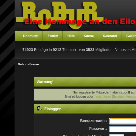
Übersicht
Forum
Hilfe
Suche
Kalender
Galler
74923
Beiträge in
9212
Themen - von
3523
Mitglieder
- Neuestes Mit
Robur - Forum
Warnung!
Nur registrierte Mitglieder haben Zugriff au
Bitte einloggen oder
registrieren Sie einen Accou
Einloggen
Benutzername:
Passwort: