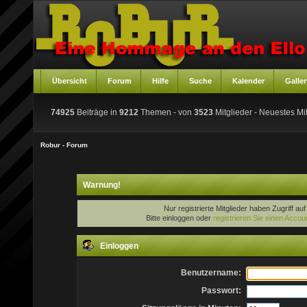
Übersicht
Forum
Hilfe
Suche
Kalender
Galler
74925
Beiträge in
9212
Themen - von
3523
Mitglieder
- Neuestes Mit
Robur - Forum
Warnung!
Nur registrierte Mitglieder haben Zugriff au
Bitte einloggen oder
registrieren Sie einen Accou
Einloggen
Benutzername:
Passwort: