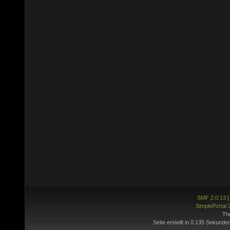
SMF 2.0.13
SimplePortal 
Th
Seite erstellt in 0.135 Sekunde