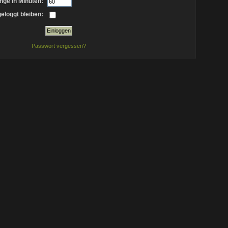
nge in Minuten:
eloggt bleiben:
Passwort vergessen?