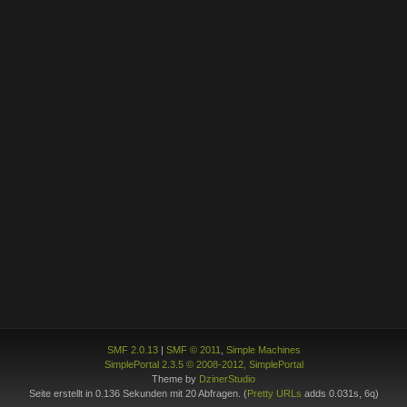
SMF 2.0.13
|
SMF © 2011
,
Simple Machines
SimplePortal 2.3.5 © 2008-2012, SimplePortal
Theme by
DzinerStudio
Seite erstellt in 0.136 Sekunden mit 20 Abfragen. (
Pretty URLs
adds 0.031s, 6q)