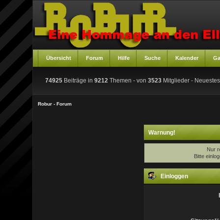
Übersicht
Forum
Hilfe
Suche
Kalender
Ga
74925
Beiträge in
9212
Themen - von
3523
Mitglieder
- Neuestes
Robur - Forum
Warnung!
Nur r
Bitte einl
Einloggen