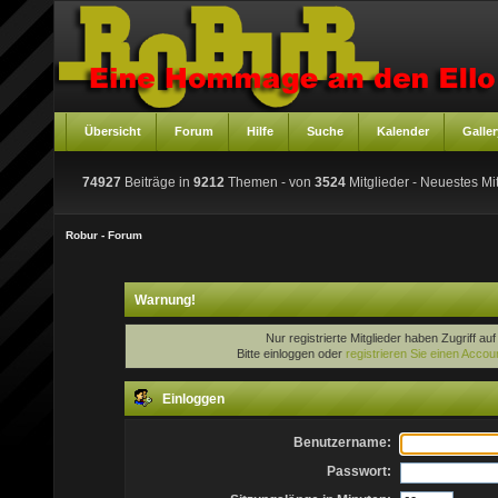
Übersicht
Forum
Hilfe
Suche
Kalender
Galler
74927
Beiträge in
9212
Themen - von
3524
Mitglieder
- Neuestes Mit
Robur - Forum
Warnung!
Nur registrierte Mitglieder haben Zugriff au
Bitte einloggen oder
registrieren Sie einen Accou
Einloggen
Benutzername:
Passwort: