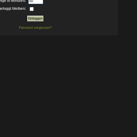
nge in Minuten:
eloggt bleiben:
Passwort vergessen?