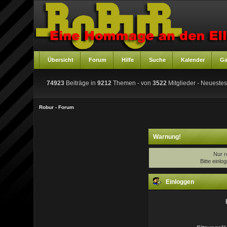
Übersicht
Forum
Hilfe
Suche
Kalender
Ga
74923
Beiträge in
9212
Themen - von
3522
Mitglieder
- Neuestes
Robur - Forum
Warnung!
Nur r
Bitte einl
Einloggen