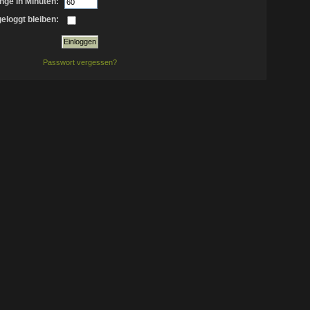
nge in Minuten:
eloggt bleiben:
Passwort vergessen?