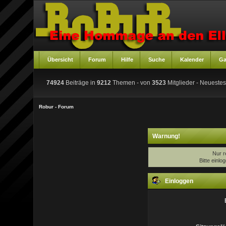
Übersicht
Forum
Hilfe
Suche
Kalender
Ga
74924
Beiträge in
9212
Themen - von
3523
Mitglieder
- Neuestes
Robur - Forum
Warnung!
Nur r
Bitte einl
Einloggen