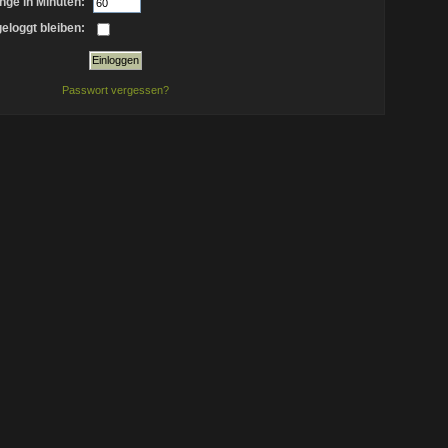
nge in Minuten:
eloggt bleiben:
Passwort vergessen?