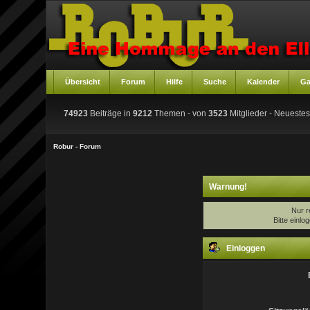
Übersicht
Forum
Hilfe
Suche
Kalender
Ga
74923
Beiträge in
9212
Themen - von
3523
Mitglieder
- Neuestes
Robur - Forum
Warnung!
Nur r
Bitte einl
Einloggen