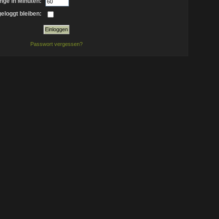
nge in Minuten:
eloggt bleiben:
Passwort vergessen?