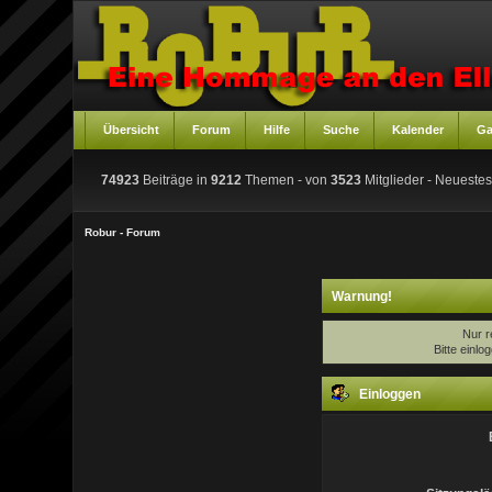
Übersicht
Forum
Hilfe
Suche
Kalender
Ga
74923
Beiträge in
9212
Themen - von
3523
Mitglieder
- Neuestes
Robur - Forum
Warnung!
Nur r
Bitte einl
Einloggen